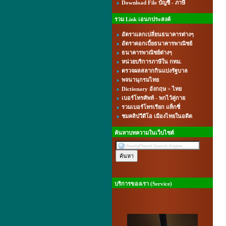
Download File บัญชี - ภาษี
รวม Link เอนกประสงค์
อัตราแลกเปลี่ยนธนาคารต่างๆ
อัตราดอกเบี้ยธนาคารพาณิชย์
ธนาคารพาณิชย์ต่างๆ
หน่วยบริการภาษีใน กทม.
ตรวจผลสลากกินแบ่งรัฐบาล
พจนานุกรมไทย
Dictionary อังกฤษ > ไทย
เบอร์โทรศัพท์ - พกไว้คู่กาย
รวมเบอร์โทรเรียก แท็กซี่
ชมคลิปวีดีโอ เมืองไทยในอดีต
ค้นหาบทความในเว็บไซต์
บริการของเรา (Service)