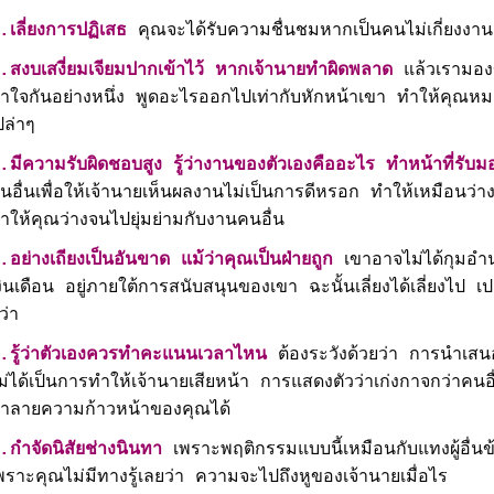
.เลี่ยงการปฏิเสธ
คุณจะได้รับความชื่นชมหากเป็นคนไม่เกี่ยงงาน
.สงบเสงี่ยมเจียมปากเข้าไว้ หากเจ้านายทำผิดพลาด
แล้วเรามอง
้ำใจกันอย่างหนึ่ง พูดอะไรออกไปเท่ากับหักหน้าเขา ทำให้คุณห
ปล่าๆ
.มีความรับผิดชอบสูง รู้ว่างานของตัวเองคืออะไร ทำหน้าที่รับมอ
นอื่นเพื่อให้เจ้านายเห็นผลงานไม่เป็นการดีหรอก ทำให้เหมือนว่างา
ำให้คุณว่างจนไปยุ่มย่ามกับงานคนอื่น
.อย่างเถียงเป็นอันขาด แม้ว่าคุณเป็นฝ่ายถูก
เขาอาจไม่ได้กุมอำนา
งินเดือน อยู่ภายใต้การสนับสนุนของเขา ฉะนั้นเลี่ยงได้เลี่ยงไป เป
ว่า
.รู้ว่าตัวเองควรทำคะแนนเวลาไหน
ต้องระวังด้วยว่า การนำเส
ม่ได้เป็นการทำให้เจ้านายเสียหน้า การแสดงตัวว่าเก่งกาจกว่าคน
ำลายความก้าวหน้าของคุณได้
.กำจัดนิสัยช่างนินทา
เพราะพฤติกรรมแบบนี้เหมือนกับแทงผู้อื่นข
พราะคุณไม่มีทางรู้เลยว่า ความจะไปถึงหูของเจ้านายเมื่อไร