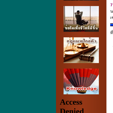
7
น
เ
ท