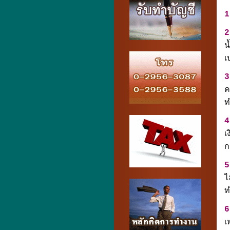
1
2
น
เ
3
ค
ท
4
เ
ก
5
ไ
ท
6
เ