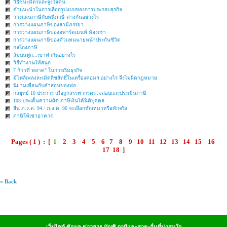
วิธีชนะมิตรและจูงใจคน
คำแนะนำในการเลือกรูปแบบของการประกอบธุรกิจ
วางแผนภาษีกับหนีภาษี ต่างกันอย่างไร
การวางแผนภาษีของสามีภรรยา
การวางแผนภาษีของอพาร์ตเมนท์ ห้องเช่า
การวางแผนภาษีของตัวแทนนายหน้าประกันชีวิต
กลโกงภาษี
ล้มบนฟูก...เขาทำกันอย่างไร
วิธีทำงานให้สนุก
7 ก้าวที่ พลาด" ในการเริ่มธุรกิจ
มีไฟล์เพลงละเมิดลิขสิทธิ์ในเครื่องคอมฯ อย่างไร จึงไม่ผิดกฎหมาย
นิยามเพื่อนกับคำสอนของพ่อ
กลยุทธ์ 10 ประการ เมื่อถูกสรรพากรตรวจสอบและประเมินภาษี
108 ประเด็นความผิด ภาษีเงินได้นิติบุคคล
ยื่น ภ.ง.ด. 94 / ภ.ง.ด. 90 จะเลือกหักเหมาหรือหักจริง
ภาษีให้เช่าอาคาร
Pages ( 1 ) : [
1
2
3
4
5
6
7
8
9
10
11
12
13
14
15
16
17
18
]
« Back