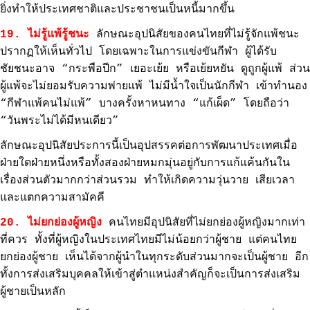
ยิ่งทำให้ประเทศชาติและประชาชนเป็นหนี้มากขึ้น
19. ไม่รู้แพ้รู้ชนะ
ลักษณะอุปนิสัยของคนไทยที่ไม่รู้จักแพ้ชนะ
ปรากฏให้เห็นทั่วไป โดยเฉพาะในการแข่งขันกีฬา ผู้ได้รับ
ชัยชนะอาจ “กระพือปีก” เยอะเย้ย หรือเย้ยหยัน ดูถูกผู้แพ้ ส่วน
ผู้แพ้จะไม่ยอมรับความพ่ายแพ้ ไม่มีน้ำใจเป็นนักกีฬา เข้าทำนอง
“กีฬาแพ้คนไม่แพ้” บางครั้งหาหนทาง “แก้เผ็ด” โดยถือว่า
“วันพระไม่ได้มีหนเดียว”
ลักษณะอุปนิสัยประการนี้เป็นอุปสรรคต่อการพัฒนาประเทศเมื่อ
ฝ่ายใดฝ่ายหนึ่งหรือทั้งสองฝ่ายหมกมุ่นอยู่กับการแก้แค้นกันใน
เรื่องส่วนตัวมากกว่าส่วนรวม ทำให้เกิดความวุ่นวาย เสียเวลา
และแตกความสามัคคี
20. ไม่ยกย่องผู้หญิง
คนไทยมีอุปนิสัยที่ไม่ยกย่องผู้หญิงมากเท่า
ที่ควร ทั้งที่ผู้หญิงในประเทศไทยมีไม่น้อยกว่าผู้ชาย แต่คนไทย
ยกย่องผู้ชาย เห็นได้จากผู้นำในทุกระดับส่วนมากจะเป็นผู้ชาย อีก
ทั้งการส่งเสริมบุคคลให้เข้าสู่ตำแหน่งสำคัญก็จะเป็นการส่งเสริม
ผู้ชายเป็นหลัก