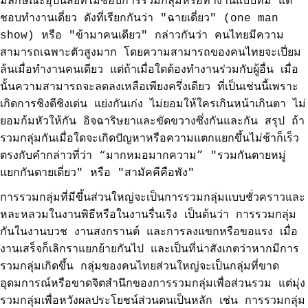
มีลักษณะอุปนิสัยที่ไม่ชอบการรวมกลุ่มหรือทำงานแบบทีม แต่
ชอบทำงานเดี่ยว ดังที่เรียกกันว่า "ฉายเดี่ยว" (one man
show) หรือ "ข้ามาคนเดียว" กล่าวกันว่า คนไทยมีความ
สามารถเฉพาะตัวสูงมาก โดยความสามารถของคนไทยจะเปี่ยม
ล้นเมื่อทำงานคนเดียว แต่ถ้าเมื่อใดต้องทำงานร่วมกับผู้อื่น เมื่อ
นั้นความสามารถจะลดลงเหลือเพียงครึ่งเดียว ที่เป็นเช่นนี้เพราะ
เกิดการชิงดีชิงเด่น แย่งกันเก่ง ไม่ยอมให้ใครเกินหน้าเกินตา ไม่
ยอมก้มหัวให้กัน อิจฉาริษยาและขัดขวางซึ่งกันและกัน สรุป ถ้า
รวมกลุ่มกันเมื่อใดจะเกิดปัญหาหรือความแตกแยกขึ้นไม่ช้าก็เร็ว
ตรงกับคำกล่าวที่ว่า “มากหมอมากความ” "รวมกันตายหมู่
แยกกันตายเดี่ยว" หรือ "สามัคคีคือพัง"
การรวมกลุ่มที่มีขึ้นส่วนใหญ่จะเป็นการรวมกลุ่มแบบชั่วคราวและ
หละหลวมในงานพิธีหรือในงานรื่นเริง เป็นต้นว่า การรวมกลุ่ม
กันในงานบวช งานสงกรานต์ และการลงแขกหรือขอแรง เมื่อ
งานเสร็จก็เลิกราแยกย้ายกันไป และเป็นที่น่าสังเกตว่าหากมีการ
รวมกลุ่มเกิดขึ้น กลุ่มของคนไทยส่วนใหญ่จะเป็นกลุ่มที่ขาด
อุดมการณ์หรือขาดจิตสำนึกของการรวมกลุ่มเพื่อส่วนรวม แต่มุ่ง
รวมกลุ่มเพื่อหวังผลประโยชน์ส่วนตนเป็นหลัก เช่น การรวมกลุ่ม