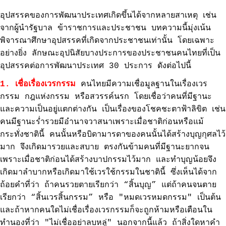
อุปสรรคของการพัฒนาประเทศเกิดขึ้นได้จากหลายสาเหตุ เช่น
จากผู้นำรัฐบาล ข้าราชการและประชาชน บทความนี้มุ่งเน้น
พิจารณาศึกษาอุปสรรคที่เกิดจากประชาชนเท่านั้น โดยเฉพาะ
อย่างยิ่ง ลักษณะอุปนิสัยบางประการของประชาชนคนไทยที่เป็น
อุปสรรคต่อการพัฒนาประเทศ 30 ประการ ดังต่อไปนี้
1. เชื่อเรื่องเวรกรรม
คนไทยมีความเชื่อมูลฐานในเรื่องเวร
กรรม กฎแห่งกรรม หรือสวรรค์นรก โดยเชื่อว่าคนที่มีฐานะ
และความเป็นอยู่แตกต่างกัน เป็นเรื่องของโชคชะตาฟ้าลิขิต เช่น
คนมีฐานะร่ำรวยมีอำนาจวาสนาเพราะเมื่อชาติก่อนหรือแม้
กระทั่งชาตินี้ คนนั้นหรือบิดามารดาของคนนั้นได้สร้างบุญกุศลไว้
มาก จึงเกิดมารวยและสบาย ตรงกันข้ามคนที่มีฐานะยากจน
เพราะเมื่อชาติก่อนได้สร้างบาปกรรมไว้มาก และทำบุญน้อยจึง
เกิดมาลำบากหรือเกิดมาใช้เวรใช้กรรมในชาตินี้ ซึ่งเห็นได้จาก
ถ้อยคำที่ว่า ถ้าคนรวยตายเรียกว่า “สิ้นบุญ” แต่ถ้าคนจนตาย
เรียกว่า “สิ้นเวรสิ้นกรรม” หรือ "หมดเวรหมดกรรม" เป็นต้น
และถ้าหากคนใดไม่เชื่อเรื่องเวรกรรมก็จะถูกห้ามหรือเตือนใน
ทำนองที่ว่า "ไม่เชื่ออย่าลบหลู่" นอกจากนี้แล้ว ถ้าสิ่งใดหาคำ