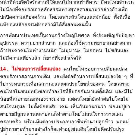
หน้าที่ด้วยจิตใจรักงานมีให้เห็นไม่มากเท่าที่ควร มีคนไทยจำนวน
ไม่น้อยที่ชอบยกเอาหลักธรรมทางพุทธศาสนามากล่าวอ้างเพื่อ
ปกปิดความเกียจคร้าน โดยเฉพาะสันโดษและมักน้อย ทั้งที่เนื้อ
แท้ของหลักธรรมดังกล่าวมิได้สั่งสอนเช่นนั้น
การพัฒนาประเทศเป็นงานกว้างใหญ่ไพศาล ทั้งยังเผชิญกับปัญหา
อุปสรรค ความยากลำบาก และต้องใช้ความพยายามอย่างมาก
ถ้าประชาชนไม่ทำงานหนัก ไม่มุมานะ ไม่อดทน ไม่ขยันและ
ไม่มีความเพียรแล้ว ก็ยากที่จะสำเร็จได้
14. ไม่ชอบการเปลี่ยนแปลง
คนไทยไม่ชอบการเปลี่ยนแปลง
ชอบรักษาสถานภาพเดิม และยังต่อต้านการเปลี่ยนแปลงใด ๆ ที่
ไปกระทบกระเทือนสถานะและผลประโยชน์ของตน โดยเฉพาะ
คนไทยในชนบทยังชอบทำอะไรที่สืบต่อกันมาแต่ดั้งเดิม และมีไม่
น้อยที่คนภายนอกมองว่างมงาย แต่คนไทยก็ยังทำต่อไปโดยไม่
สนใจเหตุผล ไม่ตั้งข้อสงสัย เช่น เห็นกันมานานว่า พ่อแม่ปู่ย่า
ตายายมีลูกหลานหลายคนก็ทำตามโดยไม่สนใจการวางแผน
ครอบครัว หรือแม้แต่การประกอบอาชีพทำนาปลูกข้าว พ่อแม่
ปู่ย่าตายายทำมาอย่างไรก็จะทำอยู่เช่นเดิมโดยไม่คิดปรับปรุง