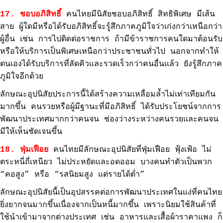
17. ชอบอภิสิทธิ์
คนไทยมีนิสัยชอบอภิสิทธิ์ สิทธิพิเศษ มีเส้น
สาย ผู้ใดมีหรือได้รับอภิสิทธิ์จะรู้สึกภาคภูมิใจว่าเก่งกว่าเหนือกว่า
ผู้อื่น เช่น การไปติดต่อราชการ ถ้ามีข้าราชการคนใดมาต้อนรับ
หรือให้บริการเป็นพิเศษเหนือกว่าประชาชนทั่วไป นอกจากทำให้
ตนเองได้รับบริการที่ลัดคิวและรวดเร็วกว่าคนอื่นแล้ว ยังรู้สึกภาค
ภูมิใจอีกด้วย
ลักษณะอุปนิสัยประการนี้ได้สร้างความเหลื่อมล้ำไม่เท่าเทียมกัน
มากขึ้น คนรวยหรือผู้มีฐานะที่มีอภิสิทธิ์ ได้รับประโยชน์จากการ
พัฒนาประเทศมากกว่าคนจน ช่องว่างระหว่างคนรวยและคนจน
มีให้เห็นชัดเจนขึ้น
18. ฟุ่มเฟือย
คนไทยมีลักษณะอุปนิสัยที่ฟุ่มเฟือย ฟุ้งเฟ้อ ไม่
ตระหนี่ถี่เหนียว ไม่ประหยัดและอดออม บางคนทำตัวเป็นพวก
“คอสูง” หรือ “รสนิยมสูง แต่รายได้ต่ำ”
ลักษณะอุปนิสัยนี้เป็นอุปสรรคต่อการพัฒนาประเทศในแง่ที่คนไทย
ยิ่งยากจนมากขึ้นเนื่องจากเป็นหนี้มากขึ้น เพราะนิยมใช้สินค้าที่
ใช้นำเข้ามาจากต่างประเทศ เช่น อาหารและเสื้อผ้าราคาแพง ก็