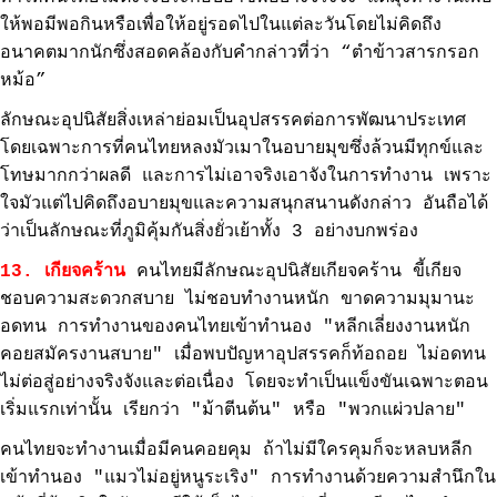
ให้พอมีพอกินหรือเพื่อให้อยู่รอดไปในแต่ละวันโดยไม่คิดถึง
อนาคตมากนักซึ่งสอดคล้องกับคำกล่าวที่ว่า “ตำข้าวสารกรอก
หม้อ”
ลักษณะอุปนิสัยสิ่งเหล่าย่อมเป็นอุปสรรคต่อการพัฒนาประเทศ
โดยเฉพาะการที่คนไทยหลงมัวเมาในอบายมุขซึ่งล้วนมีทุกข์และ
โทษมากกว่าผลดี และการไม่เอาจริงเอาจังในการทำงาน เพราะ
ใจมัวแต่ไปคิดถึงอบายมุขและความสนุกสนานดังกล่าว อันถือได้
ว่าเป็นลักษณะที่ภูมิคุ้มกันสิ่งยั่วเย้าทั้ง 3 อย่างบกพร่อง
13. เกียจคร้าน
คนไทยมีลักษณะอุปนิสัยเกียจคร้าน ขี้เกียจ
ชอบความสะดวกสบาย ไม่ชอบทำงานหนัก ขาดความมุมานะ
อดทน การทำงานของคนไทยเข้าทำนอง "หลีกเลี่ยงงานหนัก
คอยสมัครงานสบาย" เมื่อพบปัญหาอุปสรรคก็ท้อถอย ไม่อดทน
ไม่ต่อสู่อย่างจริงจังและต่อเนื่อง โดยจะทำเป็นแข็งขันเฉพาะตอน
เริ่มแรกเท่านั้น เรียกว่า "ม้าตีนต้น" หรือ "พวกแผ่วปลาย"
คนไทยจะทำงานเมื่อมีคนคอยคุม ถ้าไม่มีใครคุมก็จะหลบหลีก
เข้าทำนอง "แมวไม่อยู่หนูระเริง" การทำงานด้วยความสำนึกใน