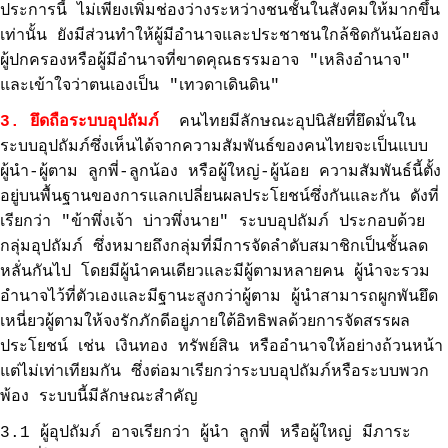
ประการนี้ ไม่เพียงเพิ่มช่องว่างระหว่างชนชั้นในสังคมให้มากขึ้น
เท่านั้น ยังมีส่วนทำให้ผู้มีอำนาจและประชาชนใกล้ชิดกันน้อยลง
ผู้ปกครองหรือผู้มีอำนาจที่ขาดคุณธรรมอาจ "เหลิงอำนาจ"
และเข้าใจว่าตนเองเป็น "เทวดาเดินดิน"
3. ยึดถือระบบอุปถัมภ์
คนไทยมีลักษณะอุปนิสัยที่ยึดมั่นใน
ระบบอุปถัมภ์ซึ่งเห็นได้จากความสัมพันธ์ของคนไทยจะเป็นแบบ
ผู้นำ-ผู้ตาม ลูกพี่-ลูกน้อง หรือผู้ใหญ่-ผู้น้อย ความสัมพันธ์นี้ตั้ง
อยู่บนพื้นฐานของการแลกเปลี่ยนผลประโยชน์ซึ่งกันและกัน ดังที่
เรียกว่า "ข้าพึ่งเจ้า บ่าวพึ่งนาย" ระบบอุปถัมภ์ ประกอบด้วย
กลุ่มอุปถัมภ์ ซึ่งหมายถึงกลุ่มที่มีการจัดลำดับสมาชิกเป็นชั้นลด
หลั่นกันไป โดยมีผู้นำคนเดียวและมีผู้ตามหลายคน ผู้นำจะรวม
อำนาจไว้ที่ตัวเองและมีฐานะสูงกว่าผู้ตาม ผู้นำสามารถผูกพันยึด
เหนี่ยวผู้ตามให้จงรักภักดีอยู่ภายใต้อิทธิพลด้วยการจัดสรรผล
ประโยชน์ เช่น เงินทอง ทรัพย์สิน หรืออำนาจให้อย่างถ้วนหน้า
แต่ไม่เท่าเทียมกัน ซึ่งต่อมาเรียกว่าระบบอุปถัมภ์หรือระบบพวก
พ้อง ระบบนี้มีลักษณะสำคัญ
3.1 ผู้อุปถัมภ์ อาจเรียกว่า ผู้นำ ลูกพี่ หรือผู้ใหญ่ มีภาระ