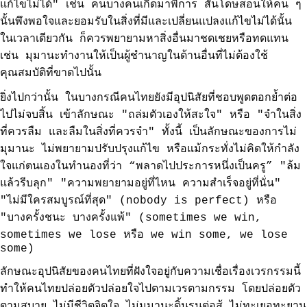
แก้ไขไม่ได้" เช่น คนบางคนเกิดมาพิการ สันโดษสอนให้คน ๆ
นั้นพึงพอใจและยอมรับในสิ่งที่มีและเปลี่ยนแปลงแก้ไขไม่ได้นั้น
ในเวลาเดียวกัน ก็ควรพยายามหาสิ่งอื่นมาชดเชยหรือทดแทน
เช่น มุมานะทำงานให้เป็นผู้ชำนาญในด้านอื่นที่ไม่ต้องใช้
คุณสมบัติที่ขาดไปนั้น
ยิ่งไปกว่านั้น ในบางกรณีคนไทยยังมีอุปนิสัยที่ชอบพูดตอกย้ำต่อ
ไปไม่จบสิ้น เข้าลักษณะ "ถล่มตัวเองให้สะใจ" หรือ "จำในสิ่ง
ที่ควรลืม และลืมในสิ่งที่ควรจำ" ทั้งนี้ เป็นลักษณะของการไม่
มุมานะ ไม่พยายามปรับปรุงแก้ไข หรือแม้กระทั่งไม่คิดให้กำลัง
ใจแก่ตนเองในทำนองที่ว่า “พลาดไปประการหนึ่งเป็นครู” "ล้ม
แล้วรีบลุก" "ความพยายามอยู่ที่ไหน ความสำเร็จอยู่ที่นั่น"
"ไม่มีใครสมบูรณ์ที่สุด" (nobody is perfect) หรือ
"บางครั้งชนะ บางครั้งแพ้" (sometimes we win,
sometimes we lose หรือ we win some, we lose
some)
ลักษณะอุปนิสัยของคนไทยที่ฝังใจอยู่กับความเชื่อเรื่องเวรกรรมนี้
ทำให้คนไทยปล่อยตัวปล่อยใจไปตามเวรตามกรรม โดยปล่อยตัว
ตามสบาย ไม่มีชีวิตจิตใจ ไม่มุมานะดิ้นรนต่อสู้ ไม่ทะเยอทะยาน