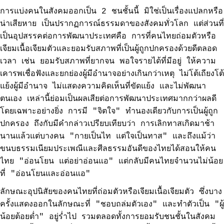
การแบ่งคนในสังคมออกเป็น 2 ชนชั้นนี้ มิใช่เป็นเรื่องแปลกหรือ
น่าเสียหาย เป็นปรากฏการณ์ธรรมดาของสังคมทั่วโลก แต่ส่วนที่
เป็นอุปสรรคต่อการพัฒนาประเทศคือ การที่คนไทยถ่อมตัวหรือ
เจียมเนื้อเจียมตัวและยอมรับสภาพที่เป็นผู้ถูกปกครองด้วยดีตลอด
เวลา เช่น ยอมรับสภาพที่ยากจน พอใจรายได้ที่มีอยู่ ให้ความ
เคารพเชื่อฟังและยกย่องผู้มีอำนาจอย่างเกินกว่าเหตุ ไม่โต้เถียงโต้
แย้งผู้มีอำนาจ ไม่แสดงความคิดเห็นที่ขัดแย้ง และไม่พัฒนา
ตนเอง เหล่านี้ย่อมเป็นผลเสียต่อการพัฒนาประเทศมากกว่าผลดี
โดยเฉพาะอย่างยิ่ง การมี "จิตใจ" ทำนองเดียวกับการเป็นผู้ถูก
ปกครอง ถึงกับมีคำกล่าวเปรียบเทียบว่า การเลิกทาสเกิดมาช้า
นานแล้วแต่บางคน "กายเป็นไท แต่ใจเป็นทาส" และถึงแม้ว่า
ขนบธรรมเนียมประเพณีและศีลธรรมอันดีของไทยได้สอนให้คน
ไทย "อ่อนโยน แต่อย่าอ่อนแอ" แต่กลับมีคนไทยจำนวนไม่น้อย
ที่ "อ่อนโยนและอ่อนแอ"
ลักษณะอุปนิสัยของคนไทยที่ถ่อมตัวหรือเจียมเนื้อเจียมตัว ซึ่งบาง
ครั้งแสดงออกในลักษณะที่ "ชอบถล่มตัวเอง" และทำตัวเป็น "ผู้
น้อยต้อยต่ำ" อยู่ร่ำไป รวมตลอดทั้งการยอมรับชนชั้นในสังคม