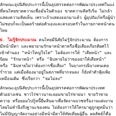
ลักษณะอุปนิสัยประการนี้เป็นอุปสรรคต่อการพัฒนาประเทศในแง่
ที่คนไทยขาดความเชื่อมั่นในตัวเอง ขาดความคิดริเริ่ม ไม่กล้า
แสดงความคิดเห็น เพราะถ้าแสดงออกมาแล้ว ผู้อุปถัมภ์หรือผู้นำ
ไม่ชอบก็จะเป็นผลร้ายต่อตัวเองและครอบครัวในภายภาคหน้าคน
ไทย
6. ไม่รู้จักประมาณ
คนไทยมีนิสัยไม่รู้จักประมาณ ต้องการ
มีหน้ามีตา และพยายามรักษาหน้าตาหรือชื่อเสียงเกียรติยศไว้
เข้าทำนอง "หน้าใหญ่ใจโต" ไม่ต้องการให้ "เสียหน้า" และ
นิยม "รักษาหน้า" หรือ “ฉิบหายไม่ว่าขออย่าให้เสียหน้า”
หรือ "ฉิบหายไม่ว่าต้องการชื่อเสียง" ในบางกรณีบางคนเคย
ร่ำรวย แต่เมื่อต้องมาอยู่ในสภาพที่ยากจนลง ก็ยังทำตัวฟุ้งเฟ้อ
เหมือนเดิม ซึ่งเรียกว่า "จมไม่ลง"
ลักษณะอุปนิสัยประการนี้เป็นอุปสรรคต่อการพัฒนาประเทศ
ตัวอย่างเช่น ชาวไร่ชาวนาจะยอมขายไร่ขายนา ขายวัวขาย
ควาย หรือยอมไปกู้หนี้ยืมสินมาเพื่อจัดงานบวชหรืองานแต่งงาน
โดยไม่คำนึงถึงฐานะของตน ไม่ต้องการให้ใครมาดูถูกดูหมิ่นว่า
ไม่มีปัญญาจัดงานอย่างมีหน้ามีตาให้ทัดเทียมผู้อื่น ผลลัพธ์ก็คือ