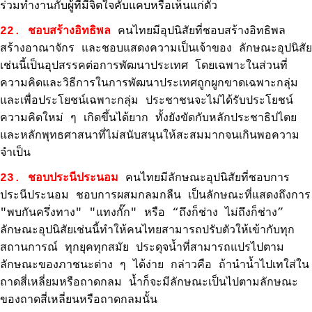
ร่วมทำงาน
กับผู้ที่มีจิตใจคับแคบหรือเห็นแก่ตัว
22. ชอบสร้างอิทธิพล
คนไทยมีอุปนิสัยที่ชอบสร้างอิทธิพล
สร้างอาณาจักร และชอบแสดงความเป็นเจ้าของ ลักษณะอุปนิสัย
เช่นนี้เป็นอุปสรรคต่อการพัฒนาประเทศ โดยเฉพาะในส่วนที่
ความคิดและวิธีการในการพัฒนาประเทศถูกผูกขาดเฉพาะกลุ่ม
และเพื่อประโยชน์เฉพาะกลุ่ม ประชาชนจะไม่ได้รับประโยชน์
ความคิดใหม่ ๆ เกิดขึ้นได้ยาก ทั้งยังขัดกับหลักประชาธิปไตย
และหลักพุทธศาสนาที่ไม่สนับสนุนให้สะสมมากจนเกินพอความ
จำเป็น
23. ชอบประนีประนอม
คนไทยมีลักษณะอุปนิสัยที่ชอบการ
ประนีประนอม ชอบการผสมกลมกลืน เป็นลักษณะที่แสดงถึงการ
"พบกันครึ่งทาง" "แทงกั๊ก" หรือ “ถึงก็ช่าง ไม่ถึงก็ช่าง”
ลักษณะอุปนิสัยเช่นนี้ทำให้คนไทยสามารถปรับตัวให้เข้ากับทุก
สถานการณ์ ทุกยุคทุกสมัย ประดุจน้ำที่สามารถแปรไปตาม
ลักษณะของภาชนะต่าง ๆ ได้ง่าย กล่าวคือ ถ้านำน้ำไปเทใส่ใน
ถาดสี่เหลี่ยมหรือถาดกลม น้ำก็จะมีลักษณะเป็นไปตามลักษณะ
ของถาดสี่เหลี่ยนหรือถาดกลมนั้น