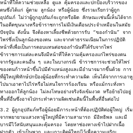
หน้าที่ให้ความช่วยเหลือ ดูแล คุ้มครองและปกป้องบริวารของ
ตนซึ่งได้แก่ ผู้ตาม ลูกน้อง หรือผู้น้อย ซึ่งรวมเรียกว่าผู้ถูก
อุปถัมภ์ ไม่ว่าผู้ถูกอุปถัมภ์จะถูกหรือผิด ลักษณะเช่นนี้เห็นได้จาก
ในอดีตขุนนางหรือข้าราชการไม่มีเงินเดือนประจำเหมือนในสมัย
ปัจจุบัน ดังนั้น จึงต้องหาเลี้ยงชีพด้วยการรับ “ของกำนัน” จาก
ไพร่ซึ่งเป็นลูกน้องของตน และจากค่าธรรมเนียมในการปฏิบัติ
หน้าที่เพื่อเป็นการตอบแทนต่อของกำนันที่ได้รับจากไพร่
ข้าราชการแต่ละคนจึงมีหน้าที่ให้ความคุ้มครองแก่ไพร่ของตน
จากรัฐและคนอื่น ๆ และในบางกรณี ข้าราชการจะช่วยให้ไพร่
ของตนก้าวหน้าขึ้นไปมีตำแหน่งสูงและมีอำนาจมากขึ้นด้วย การ
ที่ผู้ใหญ่พิทักษ์ปกป้องผู้น้อยที่กระทำความผิด เห็นได้จากการเอาหู
ไปนาเอาตาไปไร่หรือไม่สนใจการร้องเรียน หรือแม้กระทั่งหา
ทางออกให้ลูกน้อง ไม่ลงโทษอย่างจริงจังเข้มงวด หรือย้ายไปอยู่
พื้นที่อื่นซึ่งอาจไปกระทำความผิดเช่นเดิมนี้ในพื้นที่อื่นต่อไป
3.2 ผู้ถูกอุปถัมภ์หรือผู้น้อยมีภาระหน้าที่ต้องปฏิบัติต่อผู้ใหญ่ เริ่ม
จากพยายามแสวงหาผู้ใหญ่ที่มีความสามารถ มีอิทธิพล และมี
บารมีไว้สนับสนุนและคุ้มครอง โดยหาช่องทางเข้าไปฝากเนื้อ
ฝากตัว เข้าเป็นพวก และเกาะติดผู้ใหญ่ไว้เพื่อความเจริญ