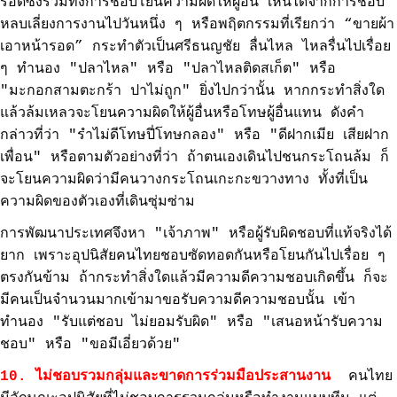
รอดซึ่งรวมทั้งการชอบโยนความผิดให้ผู้อื่น เห็นได้จากการชอบ
หลบเลี่ยงการงานไปวันหนึ่ง ๆ หรือพฤิตกรรมที่เรียกว่า “ขายผ้า
เอาหน้ารอด” กระทำตัวเป็นศรีธนญชัย ลื่นไหล ไหลรื่นไปเรื่อย
ๆ ทำนอง "ปลาไหล" หรือ "ปลาไหลติดสเก็ต" หรือ
"มะกอกสามตะกร้า ปาไม่ถูก" ยิ่งไปกว่านั้น หากกระทำสิ่งใด
แล้วล้มเหลวจะโยนความผิดให้ผู้อื่นหรือโทษผู้อื่นแทน ดังคำ
กล่าวที่ว่า "รำไม่ดีโทษปี่โทษกลอง" หรือ "ดีฝากเมีย เสียฝาก
เพื่อน" หรือตามตัวอย่างที่ว่า ถ้าตนเองเดินไปชนกระโถนล้ม ก็
จะโยนความผิดว่ามีคนวางกระโถนเกะกะขวางทาง ทั้งที่เป็น
ความผิดของตัวเองที่เดินซุ่มซ่าม
การพัฒนาประเทศจึงหา "เจ้าภาพ" หรือผู้รับผิดชอบที่แท้จริงได้
ยาก เพราะอุปนิสัยคนไทยชอบซัดทอดกันหรือโยนกันไปเรื่อย ๆ
ตรงกันข้าม ถ้ากระทำสิ่งใดแล้วมีความดีความชอบเกิดขึ้น ก็จะ
มีคนเป็นจำนวนมากเข้ามาขอรับความดีความชอบนั้น เข้า
ทำนอง "รับแต่ชอบ ไม่ยอมรับผิด" หรือ "เสนอหน้ารับความ
ชอบ" หรือ "ขอมีเอี่ยวด้วย"
10. ไม่ชอบรวมกลุ่มและขาดการร่วมมือประสานงาน
คนไทย