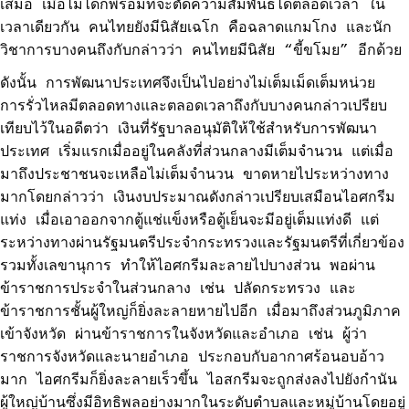
เสมอ เมื่อไม่ได้ก็พร้อมที่จะตัดความสัมพันธ์ได้ตลอดเวลา ใน
เวลาเดียวกัน คนไทยยังมีนิสัยเฉโก คือฉลาดแกมโกง และนัก
วิชาการบางคนถึงกับกล่าวว่า คนไทยมีนิสัย “ขี้ขโมย” อีกด้วย
ดังนั้น การพัฒนาประเทศจึงเป็นไปอย่างไม่เต็มเม็ดเต็มหน่วย
การรั่วไหลมีตลอดทางและตลอดเวลาถึงกับบางคนกล่าวเปรียบ
เทียบไว้ในอดีตว่า เงินที่รัฐบาลอนุมัติให้ใช้สำหรับการพัฒนา
ประเทศ เริ่มแรกเมื่ออยู่ในคลังที่ส่วนกลางมีเต็มจำนวน แต่เมื่อ
มาถึงประชาชนจะเหลือไม่เต็มจำนวน ขาดหายไประหว่างทาง
มากโดยกล่าวว่า เงินงบประมาณดังกล่าวเปรียบเสมือนไอศกรีม
แท่ง เมื่อเอาออกจากตู้แช่แข็งหรือตู้เย็นจะมีอยู่เต็มแท่งดี แต่
ระหว่างทางผ่านรัฐมนตรีประจำกระทรวงและรัฐมนตรีที่เกี่ยวข้อง
รวมทั้งเลขานุการ ทำให้ไอศกรีมละลายไปบางส่วน พอผ่าน
ข้าราชการประจำในส่วนกลาง เช่น ปลัดกระทรวง และ
ข้าราชการชั้นผู้ใหญ่ก็ยิ่งละลายหายไปอีก เมื่อมาถึงส่วนภูมิภาค
เข้าจังหวัด ผ่านข้าราชการในจังหวัดและอำเภอ เช่น ผู้ว่า
ราชการจังหวัดและนายอำเภอ ประกอบกับอากาศร้อนอบอ้าว
มาก ไอศกรีมก็ยิ่งละลายเร็วขึ้น ไอสกรีมจะถูกส่งลงไปยังกำนัน
ผู้ใหญ่บ้านซึ่งมีอิทธิพลอย่างมากในระดับตำบลและหมู่บ้านโดยอยู่