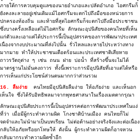
ภายใต้การควบคุมดูแลของนายอำเภอและปลัดอำเภอ ไอศกรีมก็
ยังคงละลายอยู่เช่นเดิมแม้ไอศกรีมจะตกไปถึงมือของหน่วยการ
ปกครองท้องถิ่น และท้ายที่สุดไอศกรีมก็จะตกไปถึงมือประชาชน
ซึ่งบางครั้งเหลือแต่ไม้ไอศกรีม ลักษณะอุปนิสัยของคนไทยที่เห็น
แก่ตัวและเอาแต่ได้ประการนี้เป็นอุปสรรคของการพัฒนาประเทศ
เนื่องจากงบประมาณที่ส่งไปนั้น รั่วไหลและหายไประหว่างทาง
มากมาย ทำให้ประชาชนเดือดร้อนและประเทศชาติเสียหาย
ถาวรวัตถุต่าง ๆ เช่น ถนน ฝาย บ่อน้ำ ที่สร้างขึ้นจะไม่ได้
มาตรฐานไม่มั่นคงถาวร ทั้งนี้เพราะการมีอุปนิสัยที่เอาแต่ได้หรือ
การเห็นแก่ประโยชน์ส่วนตนมากกว่าส่วนรวม
16. ลืมง่าย
คนไทยมีอุปนิสัยลืมง่าย ให้อภัยง่าย และเห็นอก
เห็นใจ ซึ่งได้รับอิทธิพลมาจากพุทธศาสนาในเรื่องเมตตากรุณา
ลักษณะอุปนิสัยประการนี้เป็นอุปสรรคต่อการพัฒนาประเทศในแง่
ที่ว่า เมื่อมีผู้กระทำความผิด โกงชาติบ้านเมือง คนไทยก็ไม่
จดจำและไม่นำมาเป็นบทเรียน ไม่ต่อต้านอย่างจริงจังและต่อเนื่อง
กลับให้อภัยหรือยกโทษให้ ดังนั้น ผู้กระทำความผิดก็อาจหวน
กลับมากระทำความผิดซ้ำอีก