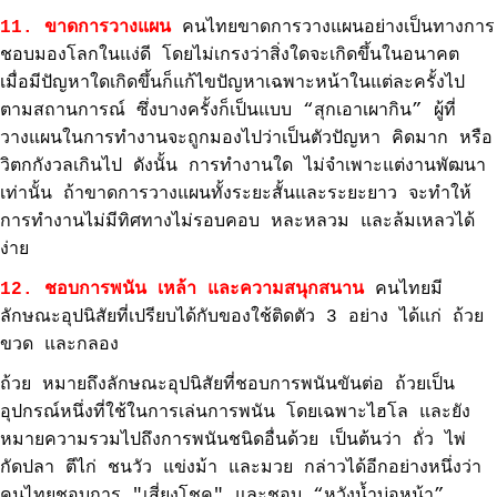
11. ขาดการวางแผน
คนไทยขาดการวางแผนอย่างเป็นทางการ
ชอบมองโลกในแง่ดี โดยไม่เกรงว่าสิ่งใดจะเกิดขึ้นในอนาคต
เมื่อมีปัญหาใดเกิดขึ้นก็แก้ไขปัญหาเฉพาะหน้าในแต่ละครั้งไป
ตามสถานการณ์ ซึ่งบางครั้งก็เป็นแบบ “สุกเอาเผากิน” ผู้ที่
วางแผนในการทำงานจะถูกมองไปว่าเป็นตัวปัญหา คิดมาก หรือ
วิตกกังวลเกินไป ดังนั้น การทำงานใด ไม่จำเพาะแต่งานพัฒนา
เท่านั้น ถ้าขาดการวางแผนทั้งระยะสั้นและระยะยาว จะทำให้
การทำงานไม่มีทิศทางไม่รอบคอบ หละหลวม และล้มเหลวได้
ง่าย
12. ชอบการพนัน เหล้า และความสนุกสนาน
คนไทยมี
ลักษณะอุปนิสัยที่เปรียบได้กับของใช้ติดตัว 3 อย่าง ได้แก่ ถ้วย
ขวด และกลอง
ถ้วย หมายถึงลักษณะอุปนิสัยที่ชอบการพนันขันต่อ ถ้วยเป็น
อุปกรณ์หนึ่งที่ใช้ในการเล่นการพนัน โดยเฉพาะไฮโล และยัง
หมายความรวมไปถึงการพนันชนิดอื่นด้วย เป็นต้นว่า ถั่ว ไพ่
กัดปลา ตีไก่ ชนวัว แข่งม้า และมวย กล่าวได้อีกอย่างหนึ่งว่า
คนไทยชอบการ "เสี่ยงโชค" และชอบ “หวังน้ำบ่อหน้า”