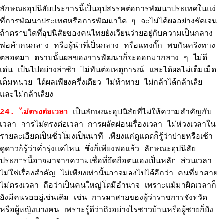
ลักษณะอุปนิสัยประการนี้เป็นอุปสรรคต่อการพัฒนาประเทศในแง่
ที่การพัฒนาประเทศหรือการพัฒนาใด ๆ จะไม่ได้ผลอย่างชัดเจน
ถ้าตราบใดที่อุปนิสัยของคนไทยยังเวียนว่ายอยู่กับความเป็นกลาง
พ่อค้าคนกลาง หรือผู้นำที่เป็นกลาง หรือแทงกั๊ก พบกันครึ่งทาง
ตลอดมา ตราบนั้นผลของการพัฒนาก็จะออกมากลาง ๆ ไม่ดี
เด่น เป็นไปอย่างล่าช้า ไม่ทันต่อเหตุการณ์ และได้ผลไม่เต็มเม็ด
เต็มหน่วย ได้ผลเพียงครึ่งเดียว ไม่ท้าทาย ไม่กล้าได้กล้าเสีย
และไม่กล้าเสี่ยง
24. ไม่ตรงต่อเวลา
เป็นลักษณะอุปนิสัยที่ไม่ให้ความสำคัญกับ
เวลา การไม่ตรงต่อเวลา การผลัดผ่อนเรื่องเวลา ไม่ห่วงเวลาใน
รายละเอียดเป็นชั่วโมงเป็นนาที เพียงแค่ดูแดดก็รู้ว่าบ่ายหรือเช้า
ดูดาวก็รู้ว่าค่ำรุ่งแค่ไหน ซึ่งก็เพียงพอแล้ว ลักษณะอุปนิสัย
ประการนี้อาจมาจากความเชื่อที่ยึดถือตนเองเป็นหลัก ส่วนเวลา
ไม่ใช่เรื่องสำคัญ ไม่เพียงเท่านั้นอาจมองไปได้อีกว่า คนที่มาสาย
ไม่ตรงเวลา ถือว่าเป็นคนใหญ่โตมีอำนาจ เพราะแม้มาผิดเวลาก็
ยังมีคนรออยู่เช่นเดิม เช่น การมาสายของผู้ว่าราชการจังหวัด
หรือผู้หญิงบางคน เพราะรู้ดีว่าถึงอย่างไรชาวบ้านหรือผู้ชายก็ยัง