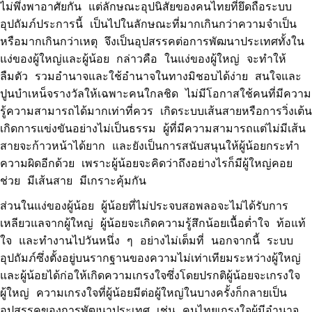
ไม่พึ่งพาอาศัยกัน แต่ลักษณะอุปนิสัยของคนไทยที่ยึดถือระบบ
อุปถัมภ์ประการนี้ เป็นไปในลักษณะที่มากเกินกว่าความจำเป็น
หรือมากเกินกว่าเหตุ จึงเป็นอุปสรรคต่อการพัฒนาประเทศทั้งใน
แง่ของผู้ใหญ่และผู้น้อย กล่าวคือ ในแง่ของผู้ใหญ่ จะทำให้
ลืมตัว รวมอำนาจและใช้อำนาจในทางมิชอบได้ง่าย สนใจและ
ปูนบำเหน็จรางวัลให้เฉพาะคนใกลชิด ไม่มีโอกาสใช้คนที่มีความ
รู้ความสามารถได้มากเท่าที่ควร เกิดระบบเส้นสายหรือการวิ่งเต้น
เกิดการแข่งขันอย่างไม่เป็นธรรม ผู้ที่มีความสามารถแต่ไม่มีเส้น
สายจะก้าวหน้าได้ยาก และยังเป็นการสนับสนุนให้ผู้น้อยกระทำ
ความผิดอีกด้วย เพราะผู้น้อยจะคิดว่าถึงอย่างไรก็มีผู้ใหญ่คอย
ช่วย มีเส้นสาย มีเกราะคุ้มกัน
ส่วนในแง่ของผู้น้อย ผู้น้อยที่ไม่ประจบสอพลอจะไม่ได้รับการ
เหลียวแลจากผู้ใหญ่ ผู้น้อยจะเกิดความรู้สึกน้อยเนื้อต่ำใจ ท้อแท้
ใจ และทำงานไปวันหนึ่ง ๆ อย่างไม่เต็มที่ นอกจากนี้ ระบบ
อุปถัมภ์ซึ่งตั้งอยู่บนรากฐานของความไม่เท่าเทียมระหว่างผู้ใหญ่
และผู้น้อยได้ก่อให้เกิดความเกรงใจซึ่งโดยปรกติผู้น้อยจะเกรงใจ
ผู้ใหญ่ ความเกรงใจที่ผู้น้อยมีต่อผู้ใหญ่ในบางครั้งก็กลายเป็น
อุปสรรคของการพัฒนาประเทศ เช่น คนไทยเกรงใจผู้มีอำนาจ