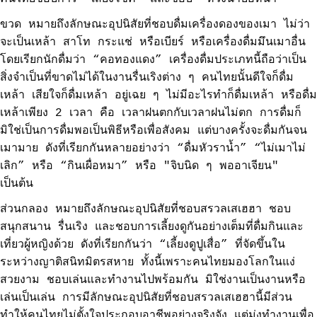
ขวด หมายถึงลักษณะอุปนิสัยที่ชอบดื่มเครื่องดองของเมา ไม่ว่า
จะเป็นเหล้า สาโท กระแช่ หรือเบียร์ หรือเครื่องดื่มมึนเมาอื่น
โดยเรียกนักดื่มว่า “คอทองแดง” เครื่องดื่มประเภทนี้ถือว่าเป็น
สิ่งจำเป็นที่ขาดไม่ได้ในงานรื่นเริงต่าง ๆ คนไทยนั้นดีใจก็ดื่ม
เหล้า เสียใจก็ดื่มเหล้า อยู่เฉย ๆ ไม่มีอะไรทำก็ดื่มเหล้า หรือดื่ม
เหล้าเพียง 2 เวลา คือ เวลาฝนตกกับเวลาฝนไม่ตก การดื่มก็
มิใช่เป็นการดื่มพอเป็นพิธีหรือเพื่อสังคม แต่บางครั้งจะดื่มกันจน
เมามาย ดังที่เรียกกันหลายอย่างว่า “ดื่มหัวราน้ำ” “ไม่เมาไม่
เลิก” หรือ “กินเผื่อหมา” หรือ "จิบนิด ๆ พออาเจียน"
เป็นต้น
ส่วนกลอง หมายถึงลักษณะอุปนิสัยที่ชอบสรวลเสเฮฮา ชอบ
สนุกสนาน รื่นเริง และชอบการเลี้ยงดูกันอย่างเต็มที่ดื่มกินและ
เที่ยวผู้หญิงด้วย ดังที่เรียกกันว่า “เลี้ยงดูปูเสื่อ” ที่จัดขึ้นใน
ระหว่างญาติสนิทมิตรสหาย ทั้งนี้เพราะคนไทยมองโลกในแง่
สวยงาม ชอบเล่นและทำงานไปพร้อมกัน มิใช่งานเป็นงานหรือ
เล่นเป็นเล่น การมีลักษณะอุปนิสัยที่ชอบสรวลเสเฮฮานี้มีส่วน
ทำให้คนไทยไม่ตั้งใจประกอบอาชีพอย่างจริงจัง แต่มุ่งทำงานเพื่อ