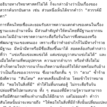
อธิบายทางวิทยาศาสตร์ไม่ได้ ก็จะกล่าวอ้างว่าเป็นเรื่องของ
สวรรค์นรกบันดาล เช่น ส่วนหนึ่งเห็นได้จากคำว่า "สวรรค์มี
ตา"
การที่คนไทยเชื่อและยอมรับสภาพความแตกต่างของคนในเรื่อง
ฐานะและอำนาจนั้น มีส่วนสำคัญทำให้คนไทยที่มีฐานะยากจน
และไม่มีอำนาจขาดความกระตือรือร้นในการพึ่งตนเองหรือ
พัฒนาฐานะของตนเอง เพราะเชื่อว่าทำอย่างไรก็ไม่มีทางร่ำรวย
มีฐานะ มีหน้ามีตาหรือมีชื่อเสียงขึ้นมาได้ สอดคล้องกับคำกล่าว
ที่ว่า “แข่งเรือแข่งแพแข่งได้ แต่แข่งบุญวาสนาแข่งไม่ได้” และ
เมื่อใดก็ตามที่พบอุปสรรค ความยากลำบาก หรือทำสิ่งใดไม่
สำเร็จตามใจปรารถนาก็จะเกิดความท้อแท้ใจได้ง่ายพร้อมกับอ้าง
ว่าเป็นเรื่องของเวรกรรม ซึ่งอาจเรียกสั้น ๆ ว่า “ดวง” ซ้ำร้าย
ยังตีความ "สันโดษ" คลาดเคลื่อนอีกด้วย โดยเข้าใจว่าหมาย
ถึง "พอใจในสิ่งที่มี" ทำให้ไม่ดิ้นรนต่อสู้ ไม่กระตือรืนร้น
ปล่อยชีวิตไปตามสบาย ทั้ง ๆ ตนเองที่มีความรู้ความสามารถ
หรือมีศักยภาพที่จะทำงานอื่นได้อีกมาก แต่ไม่ยอมทำ คำว่า
สันโดษนั้นน่าจะหมายถึง "ให้พอใจในสิ่งที่มีถ้าสิ่งนั้นเปลี่ยนแปลง