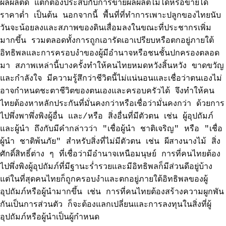
ผลผลิตดี แต่ก็ต้องประสบกับการขายผลผลิตไม่ได้หรือขายได้
ราคาต่ำ เป็นต้น นอกจากนี้ พื้นที่ที่ทำการเพาะปลูกของไทยนับ
วันจะน้อยลงและสภาพของดินเสื่อมลงในขณะที่ประชากรเพิ่ม
มากขึ้น รวมตลอดทั้งการถูกเอารัดเอาเปรียบหรือตกอยู่ภายใต้
อิทธิพลและการครอบงำของผู้มีอำนาจหรือชนชั้นปกครองตลอด
มา สภาพเหล่านี้บางครั้งทำให้คนไทยหมดหวังสิ้นหวัง ขาดขวัญ
และกำลังใจ มีความรู้สึกว่าชีวิตนี้ไม่แน่นอนและเชื่อว่าตนเองไม่
อาจกำหนดชะตาชีวิตของตนเองและครอบครัวได้ จึงทำให้คน
ไทยต้องหาหลักประกันที่มั่นคงกว่าหรือเชื่อว่ามั่นคงกว่า ด้วยการ
ไปพึ่งพาพึ่งพิงผู้อื่น และ/หรือ สิ่งอื่นที่มีตัวตน เช่น ผู้อุปถัมภ์
และผู้นำ ถึงกับมีคำกล่าวว่า "เชื่อผู้นำ ชาติเจริญ" หรือ "เชื่อ
ผู้นำ ชาติพ้นภัย" สำหรับสิ่งที่ไม่มีตัวตน เช่น ผีสางนางไม้ สิ่ง
ศักดิ์สิทธิ์ต่าง ๆ ที่เชื่อว่ามีอำนาจเหนือมนุษย์ การที่คนไทยต้อง
ไปพึ่งพิงผู้อุปถัมภ์ที่มีฐานะร่ำรวยและมีอิทธิพลก็มีส่วนดีอยู่บ้าง
แต่ในที่สุดคนไทยก็ถูกครอบงำและตกอยู่ภายใต้อิทธิพลของผู้
อุปถัมภ์หรือผู้นำมากขึ้น เช่น การที่คนไทยต้องสร้างความผูกพัน
กันเป็นการส่วนตัว ก็จะต้องแลกเปลี่ยนและการลงทุนในสิ่งที่ผู้
อุปถัมภ์หรือผู้นำเป็นผู้กำหนด