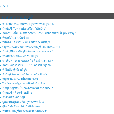
« Back
รวมบทความบัญชี
จ้างสำนักงานบัญชีทำบัญชี หรือทำบัญชีเองดี
นักบัญชี กับความนิยมเรียน "เอ็มบีเอ"
ลดภาระ เพิ่มประสิทธิภาพงาน ด้วยโปรแกรมสำเร็จรูปทางบัญชี
ทันสมัยในงานบัญชี !!!
ทัศนคติของ SMEs ที่มีต่อสำนักงานบัญชี
ปัญหาและทางออก กรณีนักบัญชี เปลี่ยนงานบ่อย
นักบัญชีมืออาชีพ (Professional Accountant)
การตรวจสอบและรับรองบัญชี
รายรับ-รายจ่าย ของธุรกิจ ต้องผ่านธนาคาร
สถานะทางการเงิน 10 ประการของธุรกิจ
ทำไมต้องรู้เรื่องบัญชี
ทำบัญชีรับจ่ายช่วยให้ครอบครัวเป็นสุข
สัญญาณเตือนภัยในงบการเงิน
Tax Knowledge : ขายสินค้าต่ำกว่าทุน
ข้อมูลบัญชีจำเป็นต่อเจ้าของกิจการอย่างไร
นักบัญชี..เพื่อนซี้..ยันป้าย
อาชีพอิสระนักบัญชี
มูลค่าต้นทุนที่เหลืออยู่ของทรัพย์สิน
ผู้มีหน้าที่เสียภาษีเงินได้นิติบุคคล
ชนิดของบัญชีที่ต้องจัดทำตามกฎหมาย