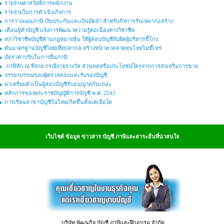
รายจ่ายค่าสวัสดิการพนักงาน
รายจ่ายในการดำเนินกิจการ
การวางแผนภาษี เงินประกันและเงินมัดจำ สำหรับกิจการรับเหมาก่อสร้าง
เตือนผู้ทำบัญชี แจ้งการพัฒนาความรู้ต่อเนื่องทางวิชาชีพ
สภาวิชาชีพบัญชีค้านกฎหมายหุ้น ให้ผู้สอบบัญชีจับผิดผู้บริหารขี้โกง
ดันมาตรฐานบัญชีไทยเทียบสากล สร้างหน้าตาตลาดทุนไทยไม่ขี้เหร่
อัตราค่าปรับในการยื่นภาษี
ภาษีหัก ณ ที่จ่าย กรณีจ่ายรางวัล ส่วนลดหรือประโยชน์ใดๆจากการส่งเสริมการขาย
จรรยาบรรณของผู้ตรวจสอบและรับรองบัญชี
มาเตรียมตัวเป็นผู้สอบบัญชีรับอนุญาตกันเถอะ
หลักการของพระราชบัญญัติการบัญชี พ.ศ. 2543
การเรียนสาขาบัญชีในไทยเกิดขึ้นตั้งแต่เมื่อใด
เว็บไซต์ ข้อมูล ข่าวสาร บัญชี ภาษีและสาระอื่นที่น่าสนใจ
บริษัท พัฒนกิจ บัญชี ภาษีและฝึกอบรม จำกัด