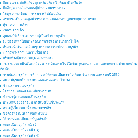
คิดก่อนการตัดสินใจ : คุณพร้อมที่จะเริ่มต้นธุรกิจหรือยัง
ปัจจัยสู่ความสำเร็จของผู้ประกอบการ SMEs
โม้ทุนจดทะเบียน + กรรมการไซฟ่อนเงิน
สรุปประเด็นสำคัญที่มีการเปลี่ยนแปลงเรื่องกฎหมายหุ้นส่วนบริษัท
หุ้น...ลมๆ....แล้งๆ
เริ่มต้นจากเล็ก
คุณสมบัติ 7 ประการของผู้เป็นเจ้าของธุรกิจ
10 ปัจจัยที่ทำให้ผู้ประกอบการกู้เงินจากธนาคารไม่ได้
คำแนะนำในการเลือกรูปแบบของการประกอบธุรกิจ
7 ก้าวที่ 'พลาด' ในการเริ่มธุรกิจ
บริษัทห้างหุ้นส่วนกับบุคคลธรรมดา
กระทรวงพาณิชย์โอนเรื่องจดทะเบียนพาณิชย์ให้กับกรุงเทพมหานคร และองค์การปกครองส่วน
ท้องถิ่น
กรมพัฒนาธุรกิจการค้า เผย สถิติจดทะเบียนธุรกิจเดือน ธันวาคม และ รอบปี 2550
อยากมีธุรกิจเป็นของตนเองต้องคิดถึงอะไรบ้าง
ก้าวแรกบนถนนธุรกิจ
ใครบ้าง...ที่ต้องจดทะเบียนพาณิชย์
ข้อควรรู้ก่อนจดทะเบียนธุรกิจ
ประเภทของธุรกิจ / ธุรกิจแบ่งเป็นกี่ประเภท
ความรู้เกี่ยวกับเครื่องหมายการค้า
ข้อควรทราบในการจดทะเบียน
วิธีการจดทะเบียนภาษีมูลค่าเพิ่ม
จดทะเบียนธุรกิจ หน้า 2
จดทะเบียนธุรกิจ (หน้า 3)
จดทะเบียนธุรกิจ (หน้า 4)