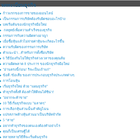
จดทะเบียนธุรกิจ
ก้าวแรกของการขายของออนไลน์
เป็นกรรมการบริษัทต้องรับผิดชอบอะไรบ้าง
บทเริ่มต้นของนักธุรกิจมือใหม่
กลยุทธ์เพื่อความสำเร็จของธุรกิจ
กรรมการกับความผิดทางอาญา
เมื่อซื้อหุ้นแล้วไม่จ่ายค่าหุ้นจะเกิดอะไรขึ้น
ความรับผิดของกรรมการบริษัท
คำแนะนำ...สำหรับการตั้งชื่อบริษัท
6 วิธีป้องกันไม่ให้ธุรกิจล่วงเวลาของคุณล้ม
ความผิดพลาด 8 ประการ ของนักธุรกิจมือใหม่
"อ่านตรงนี้ก่อน! ริจะเป็นเถ้าแก่"
ข้อดี /ข้อเสีย ของการประกอบธุรกิจประเภทต่างๆ
การโอนหุ้น
เริ่มธุรกิจใหม่ ด้วย “แผนธุรกิจ”
ทำธุรกิจทั้งที ต้องทำให้ดีจนได้ซิน่า!
"อยากจะค้าขาย"
10 วิธีเริ่มธุรกิจแบบ "ฉลาดๆ"
การเลือกหุ้นส่วนนั้นสำคัญไฉน
แปรสภาพห้างหุ้นส่วนมาเป็นบริษัทจำกัด
5 “สาย”
อยากทำธุรกิจของตนเองต้องทำอย่างไร
คุณก็เป็นเศรษฐีได้
หลายหลายวิธีที่จะเริ่มต้นธุรกิจ