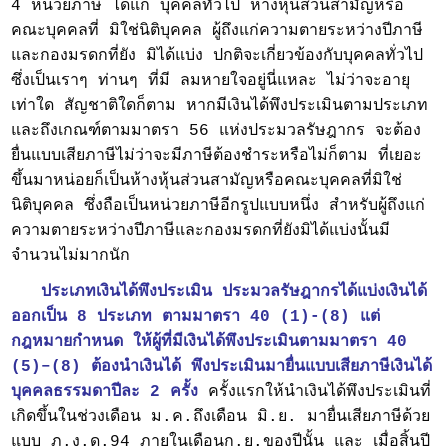
4 หน่วยภาษี ได้แก่ บุคคลทั่วไป ห้างหุ้นส่วนสามัญหรือ
คณะบุคคลที่ มิใช่นิติบุคคล ผู้ถึงแก่ความตายระหว่างปีภาษี
และกองมรดกที่ยัง มิได้แบ่ง ปกติจะเกี่ยวข้องกับบุคคลทั่วไป
ซึ่งเป็นเราๆ ท่านๆ ที่มี ลมหายใจอยู่นี่แหละ ไม่ว่าจะอายุ
เท่าใด สัญชาติใดก็ตาม หากมีเงินได้พึงประเมินตามประเภท
และถึงเกณฑ์ตามมาตรา 56 แห่งประมวลรัษฎากร จะต้อง
ยื่นแบบเสียภาษีไม่ว่าจะมีภาษีต้องชำระหรือไม่ก็ตาม ที่เยอะ
ขึ้นมาหน่อยก็เป็นห้างหุ้นส่วนสามัญหรือคณะบุคคลที่มิใช่
นิติบุคคล ซึ่งถือเป็นหน่วยภาษีอีกรูปแบบหนึ่ง สำหรับผู้ถึงแก่
ความตายระหว่างปีภาษีและกองมรดกที่ยังมิได้แบ่งนั้นมี
จำนวนไม่มากนัก
ประเภทเงินได้พึงประเมิน ประมวลรัษฎากรได้แบ่งเงินได้
ออกเป็น 8 ประเภท ตามมาตรา 40 (1)-(8) แต่
กฎหมายกำหนด ให้ผู้ที่มีเงินได้พึงประเมินตาม
มาตรา 40
(5)–(8) ต้องนำเงินได้ พึงประเมินมายื่นแบบเสียภาษีเงินได้
บุคคลธรรมดาปีละ 2 ครั้ง
ครั้งแรกให้นำเงินได้พึงประเมินที่
เกิดขึ้นในช่วงเดือน ม.ค.ถึงเดือน มิ.ย. มายื่นเสียภาษีด้วย
แบบ ภ.ง.ด.94 ภายในเดือนก.ย.ของปีนั้น และ เมื่อสิ้นปี