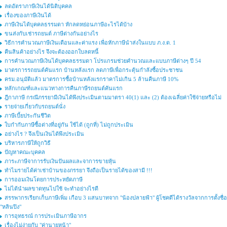
ลดอัตราภาษีเงินได้นิติบุคคล
เรื่องของภาษีเงินได้
ภาษีเงินได้บุคคลธรรมดา หักลดหย่อนภาษีอะไรได้บ้าง
ขนส่งกับเช่ารถยนต์ ภาษีต่างกันอย่างไร
วิธีการคำนวณภาษีเงินเดือนและค่าแรง เพื่อหักภาษีนำส่งในแบบ ภ.ง.ด. 1
คืนสินค้าอย่างไร จึงจะต้องออกใบลดหนี้
การคำนวณภาษีเงินได้บุคคลธรรมดา โปรแกรมช่วยคำนวณและแบบภาษีต่างๆ ปี 54
มาตรการรถยนต์คันแรก บ้านหลังแรก ลดภาษีเพื่อกระตุ้นกำลังซื้อประชาชน
ครม.อนุมัติแล้ว มาตรการซื้อบ้านหลังแรกราคาไม่เกิน 5 ล้านคืนภาษี 10%
หลักเกณฑ์และแนวทางการคืนภาษีรถยนต์คันแรก
ฎีกาภาษี กรณีภรรยามีเงินได้พึงประเมินตามมาตรา 40(1) และ (2) ต้องเฉลี่ยค่าใช้จ่ายหรือไม่
รายจ่ายเกี่ยวกับรถยนต์นั่ง
ภาษีเบี้ยประกันชีวิต
ใบกำกับภาษีซื้อต่างที่อยู่กัน ใช้ได้ (ถูกที่) ไม่ถูกประเมิน
อย่างไร ? จึงเป็นเงินได้พึงประเมิน
บริหารภาษีให้ถูกวิธี
ปัญหาคณะบุคคล
ภาระภาษีจาการรับเงินปันผลและจาการขายหุ้น
ทำไมรายได้ค่าเช่าบ้านของภรรยา จึงถือเป็นรายได้ของสามี !!!
การออมเงินโดยการประหยัดภาษี
ไม่ได้นำผลขาดทุนไปใช้ จะทำอย่างไรดี
สรรพากรเรียกเก็บภาษีเพิ่ม เกือบ 3 แสนบาทจาก "น้องปลายฟ้า" ผู้โชคดีได้รางวัลจากการตั้งชื่อ
"หลินปิง"
การอุทธรณ์ การประเมินภาษีอากร
เรื่องไม่ง่ายกับ "ค่านายหน้า"