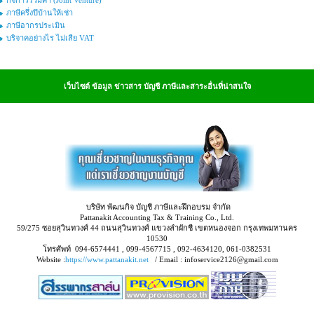
กิจการร่วมค้า (Joint Venture)
ภาษีครึ่งปีบ้านให้เช่า
ภาษีอากรประเมิน
บริจาคอย่างไร ไม่เสีย VAT
เว็บไซต์ ข้อมูล ข่าวสาร บัญชี ภาษีและสาระอื่นที่น่าสนใจ
บริษัท พัฒนกิจ บัญชี ภาษีและฝึกอบรม จำกัด
Pattanakit Accounting Tax & Training Co., Ltd.
59/275 ซอยสุวินทวงศ์ 44 ถนนสุวินทวงศ์ แขวงลำผักชี เขตหนองจอก กรุงเทพมหานคร
10530
โทรศัพท์ 094-6574441 , 099-4567715 , 092-4634120, 061-0382531
Website :
https://www.pattanakit.net
/ Email : infoservice2126@gmail.com