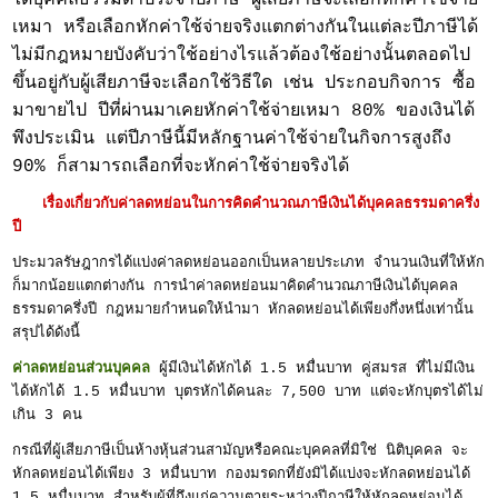
ได้บุคคลธรรมดาประจำปีภาษี ผู้เสียภาษีจะเลือกหักค่าใช้จ่าย
เหมา หรือเลือกหักค่าใช้จ่ายจริงแตกต่างกันในแต่ละปีภาษีได้
ไม่มีกฎหมายบังคับว่าใช้อย่างไรแล้วต้องใช้อย่างนั้นตลอดไป
ขึ้นอยู่กับผู้เสียภาษีจะเลือกใช้วิธีใด เช่น ประกอบกิจการ ซื้อ
มาขายไป ปีที่ผ่านมาเคยหักค่าใช้จ่ายเหมา 80% ของเงินได้
พึงประเมิน แต่ปีภาษีนี้มีหลักฐานค่าใช้จ่ายในกิจการสูงถึง
90% ก็สามารถเลือกที่จะหักค่าใช้จ่ายจริงได้
เรื่องเกี่ยวกับค่าลดหย่อนในการคิดคำนวณภาษีเงินได้บุคคลธรรมดาครึ่ง
ปี
ประมวลรัษฎากรได้แบ่งค่าลดหย่อนออกเป็นหลายประเภท จำนวนเงินที่ให้หัก
ก็มากน้อยแตกต่างกัน การนำค่าลดหย่อนมาคิดคำนวณภาษีเงินได้บุคคล
ธรรมดาครึ่งปี กฎหมายกำหนดให้นำมา หักลดหย่อนได้เพียงกึ่งหนึ่งเท่านั้น
สรุปได้ดังนี้
ค่าลดหย่อนส่วนบุคคล
ผู้มีเงินได้หักได้ 1.5 หมื่นบาท คู่สมรส ที่ไม่มีเงิน
ได้หักได้ 1.5 หมื่นบาท บุตรหักได้คนละ 7,500 บาท แต่จะหักบุตรได้ไม่
เกิน 3 คน
กรณีที่ผู้เสียภาษีเป็นห้างหุ้นส่วนสามัญหรือคณะบุคคลที่มิใช่ นิติบุคคล จะ
หักลดหย่อนได้เพียง 3 หมื่นบาท กองมรดกที่ยังมิได้แบ่งจะหักลดหย่อนได้
1.5 หมื่นบาท สำหรับผู้ที่ถึงแก่ความตายระหว่างปีภาษีให้หักลดหย่อนได้