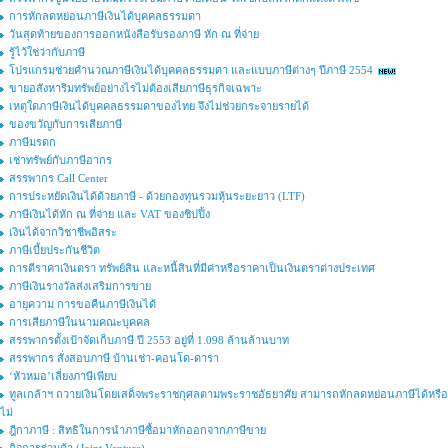
การหักลดหย่อนภาษีเงินได้บุคคลธรรมดา
วันสุดท้ายของการออกหนังสือรับรองภาษี หัก ณ ที่จ่าย
รู้ไว้ใช่ว่ากับภาษี
โปรแกรมช่วยคำนวณภาษีเงินได้บุคคลธรรมดา และแบบภาษีต่างๆ ปีภาษี 2554
ขายอสังหาริมทรัพย์อย่างไรไม่ต้องเสียภาษีธุรกิจเฉพาะ
เหตุใดภาษีเงินได้บุคคลธรรมดาของไทย จึงไม่ช่วยกระจายรายได้
ของขวัญกับการเสียภาษี
ภาษีมรดก
เช่าทรัพย์กับภาษีอากร
สรรพากร Call Center
การประหยัดเงินได้ด้วยภาษี - ด้วยกองทุนรวมหุ้นระยะยาว (LTF)
ภาษีเงินได้หัก ณ ที่จ่าย และ VAT ของชิปปิ้ง
เงินได้จากวิชาชีพอิสระ
ภาษีเบี้ยประกันชีวิต
การตีราคาเงินตรา ทรัพย์สิน และหนี้สินที่มีค่าหรือราคาเป็นเงินตราต่างประเทศ
ภาษีเงินรางวัลส่งเสริมการขาย
อายุความ การขอคืนภาษีเงินได้
การเสียภาษีในนามคณะบุคคล
สรรพากรตั้งเป้าจัดเก็บภาษี ปี 2553 อยู่ที่ 1.098 ล้านล้านบาท
สรรพากร สั่งสอบภาษี บ้านเช่า-คอนโด-ดารา
‘หัวหมอ’เลี่ยงภาษีเพียบ
ทูลเกล้าฯ ถวายเงินโดยเสด็จพระราชกุศลตามพระราชอัธยาศัย สามารถหักลดหย่อนภาษีได้หรือ
ไม่
ฎีกาภาษี : สิทธิในการนำภาษีซื้อมาหักออกจากภาษีขาย