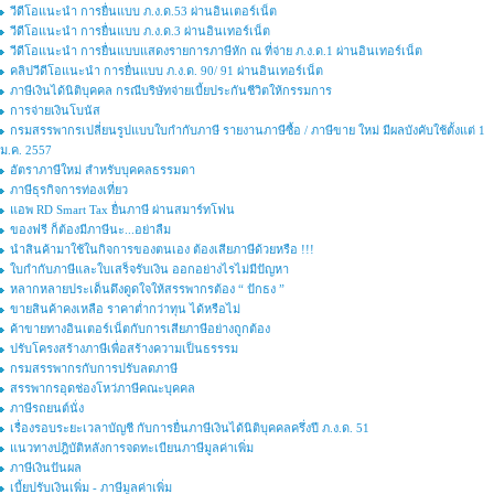
วีดีโอแนะนำ การยื่นแบบ ภ.ง.ด.53 ผ่านอินเตอร์เน็ต
วีดีโอแนะนำ การยื่นแบบ ภ.ง.ด.3 ผ่านอินเทอร์เน็ต
วีดีโอแนะนำ การยื่นแบบแสดงรายการภาษีหัก ณ ที่จ่าย ภ.ง.ด.1 ผ่านอินเทอร์เน็ต
คลิปวีดีโอแนะนำ การยื่นแบบ ภ.ง.ด. 90/ 91 ผ่านอินเทอร์เน็ต
ภาษีเงินได้นิติบุคคล กรณีบริษัทจ่ายเบี้ยประกันชีวิตให้กรรมการ
การจ่ายเงินโบนัส
กรมสรรพากรเปลี่ยนรูปแบบใบกํากับภาษี รายงานภาษีซื้อ / ภาษีขาย ใหม่ มีผลบังคับใช้ตั้งแต่ 1
ม.ค. 2557
อัตราภาษีใหม่ สำหรับบุคคลธรรมดา
ภาษีธุรกิจการท่องเที่ยว
แอพ RD Smart Tax ยื่นภาษี ผ่านสมาร์ทโฟน
ของฟรี ก็ต้องมีภาษีนะ...อย่าลืม
นำสินค้ามาใช้ในกิจการของตนเอง ต้องเสียภาษีด้วยหรือ !!!
ใบกำกับภาษีและใบเสร็จรับเงิน ออกอย่างไรไม่มีปัญหา
หลากหลายประเด็นดึงดูดใจให้สรรพากรต้อง “ ปักธง ”
ขายสินค้าคงเหลือ ราคาต่ำกว่าทุน ได้หรือไม่
ค้าขายทางอินเตอร์เน็ตกับการเสียภาษีอย่างถูกต้อง
ปรับโครงสร้างภาษีเพื่อสร้างความเป็นธรรรม
กรมสรรพากรกับการปรับลดภาษี
สรรพากรอุดช่องโหว่ภาษีคณะบุคคล
ภาษีรถยนต์นั่ง
เรื่องรอบระยะเวลาบัญชี กับการยื่นภาษีเงินได้นิติบุคคลครึ่งปี ภ.ง.ด. 51
แนวทางปฎิบัติหลังการจดทะเบียนภาษีมูลค่าเพิ่ม
ภาษีเงินปันผล
เบี้ยปรับเงินเพิ่ม - ภาษีมูลค่าเพิ่ม