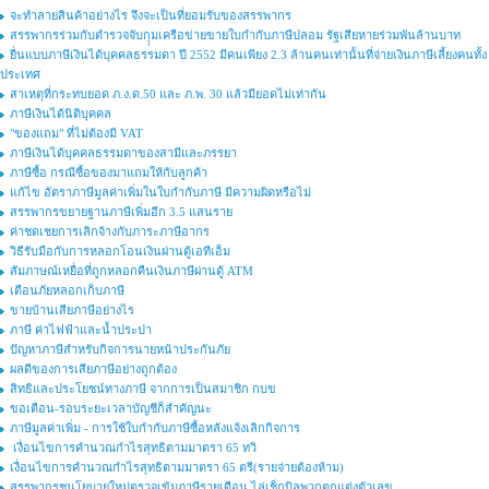
จะทำลายสินค้าอย่างไร จึงจะเป็นที่ยอมรับของสรรพากร
สรรพากรร่วมกับตำรวจจับกุุมเครือข่ายขายใบกำกับภาษีปลอม รัฐเสียหายร่วมพันล้านบาท
ยื่นแบบภาษีเงินได้บุคคลธรรมดา ปี 2552 มีคนเพียง 2.3 ล้านคนเท่านั้นที่จ่ายเงินภาษีเลี้ยงคนทั้ง
ประเทศ
สาเหตุที่กระทบยอด ภ.ง.ด.50 และ ภ.พ. 30 แล้วมียอดไม่เท่ากัน
ภาษีเงินได้นิติบุคคล
"ของแถม" ที่ไม่ต้องมี VAT
ภาษีเงินได้บุคคลธรรมดาของสามีและภรรยา
ภาษีซื้อ กรณีซื้อของมาแถมให้กับลูกค้า
แก้ไข อัตราภาษีมูลค่าเพิ่มในใบกำกับภาษี มีความผิดหรือไม่
สรรพากรขยายฐานภาษีเพิ่มอีก 3.5 แสนราย
ค่าชดเชยการเลิกจ้างกับภาระภาษีอากร
วิธีรับมือกับการหลอกโอนเงินผ่านตู้เอทีเอ็ม
สัมภาษณ์เหยื่อที่ถูกหลอกคืนเงินภาษีผ่านตู้ ATM
เตือนภัยหลอกเก็บภาษี
ขายบ้านเสียภาษีอย่างไร
ภาษี ค่าไฟฟ้าและน้ำประปา
ปัญหาภาษีสำหรับกิจการนายหน้าประกันภัย
ผลดีของการเสียภาษีอย่างถูกต้อง
สิทธิและประโยชน์ทางภาษี จากการเป็นสมาชิก กบข
ขอเตือน-รอบระยะเวลาบัญชีก็สำคัญนะ
ภาษีมูลค่าเพิ่ม - การใช้ใบกำกับภาษีซื้อหลังแจ้งเลิกกิจการ
เงื่อนไขการคำนวณกำไรสุทธิตามมาตรา 65 ทวิ
เงื่อนไขการคำนวณกำไรสุทธิตามมาตรา 65 ตรี(รายจ่ายต้องห้าม)
สรรพากรชูนโยบายใหม่ตรวจเข้มภาษีรายเดือน ไล่เช็กบิลพวกตกแต่งตัวเลข