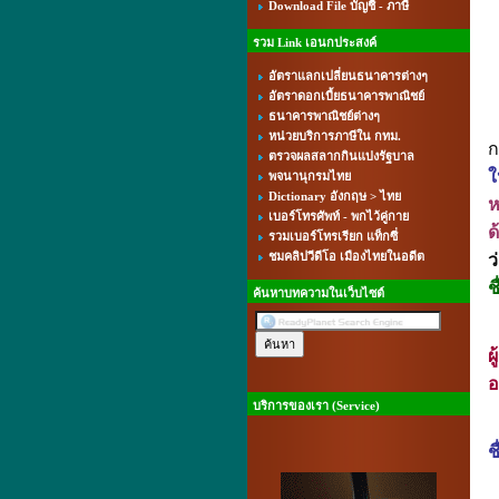
Download File บัญชี - ภาษี
รวม Link เอนกประสงค์
อัตราแลกเปลี่ยนธนาคารต่างๆ
อัตราดอกเบี้ยธนาคารพาณิชย์
ธนาคารพาณิชย์ต่างๆ
ก
หน่วยบริการภาษีใน กทม.
ก
ตรวจผลสลากกินแบ่งรัฐบาล
ใ
พจนานุกรมไทย
Dictionary อังกฤษ > ไทย
ห
เบอร์โทรศัพท์ - พกไว้คู่กาย
รวมเบอร์โทรเรียก แท็กซี่
ชมคลิปวีดีโอ เมืองไทยในอดีต
ว
ช
ค้นหาบทความในเว็บไซต์
ผ
อ
บริการของเรา (Service)
ช