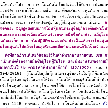
ุ้นโดยทั่วๆไปว่า สามารถโอนกันได้โดยไม่ต้องได้รับความยินยอมขอ
องบริษัทกำหนดไว้เป็นอย่างอื่น เช่น ต้องเสนอขายหุ้นดังกล่าวต่อผู
ม่โอนให้แก่บริษัทอื่นที่ประกอบกิจการซึ่งมีสภาพดุจเดียวกันและแข่
นุมัติจากกรรมการหรือที่ประชุมใหญ่ผู้ถือหุ้นเสียก่อน เป็นต้น
ส
รรคสอง บัญญัติถึงแบบการโอนหุ้นชนิดระบุชื่อผู้ถือว่าต้องทำเป็นหน
อนและพยานอย่างน้อยหนึ่งคนรับรองลายมือชื่อดังกล่าว แม้ผู้โอน
ุ้นกันเองก็ตาม หากไม่ปฏิบัติตามแบบดังกล่าวนั้นแล้วการโอนหุ้นด
ับโอนหุ้นต่อไปแม้จะโดยสุจริตและเสียค่าตอบแทนก็ไม่เป็นเจ้าของห
ดังที่ศาลฎีกาได้เคยวินิจฉัยไว้ในคำพิพากษาหลายฉบับ เช่น การ
ำเป็นหนังสือลงลายมือชื่อผู้โอนผู้รับโอน และมีพยานรับรองลายมือ
่อมตก
เป็นโมฆะ ตาม(คำพิพากษาฎีกาที่ 413/2503)
และ (คำ
304/2515) ผู้โอนเป็นผู้ถือหุ้นชนิดระบุชื่อลงในใบหุ้นได้มีหนัง
ะโอนหุ้นให้แก่ผู้รับโอนขอให้จัดการโอนให้ และผู้รับโอนก็มีหนัง
ะรับโอนหุ้นดังกล่าวจากผู้โอน ขอให้จัดการโอนให้ด้วยหนังสือ 2 ฉบับน
อนมีไปถึงบริษัทให้จัดการโอนหุ้นให้เท่านั้น หาใช่เป็นหนังสือโอนหุ้
ายมือชื่อไว้ต่อกัน แม้ผู้รับโอนจะสมัครใจซื้อขายหุ้นกัน แต่เมื
าตรา 1129 วรรคสอง บังคับไว้ การโอนหุ้นก็ตกเป็นโมฆะ
ดัง