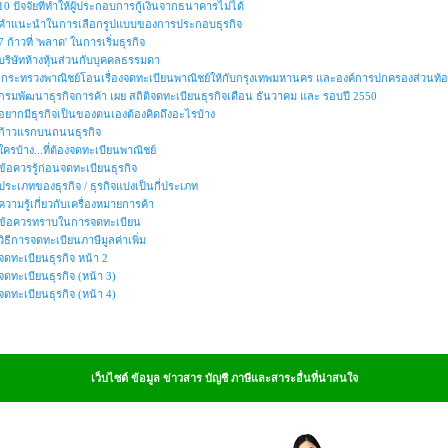
10 ปัจจัยที่ทำให้ผู้ประกอบการกู้เงินจากธนาคารไม่ได้
คำแนะนำในการเลือกรูปแบบของการประกอบธุรกิจ
7 ก้าวที่ 'พลาด' ในการเริ่มธุรกิจ
บริษัทห้างหุ้นส่วนกับบุคคลธรรมดา
กระทรวงพาณิชย์โอนเรื่องจดทะเบียนพาณิชย์ให้กับกรุงเทพมหานคร และองค์การปกครองส่วนท้อง
กรมพัฒนาธุรกิจการค้า เผย สถิติจดทะเบียนธุรกิจเดือน ธันวาคม และ รอบปี 2550
อยากมีธุรกิจเป็นของตนเองต้องคิดถึงอะไรบ้าง
ก้าวแรกบนถนนธุรกิจ
ใครบ้าง...ที่ต้องจดทะเบียนพาณิชย์
ข้อควรรู้ก่อนจดทะเบียนธุรกิจ
ประเภทของธุรกิจ / ธุรกิจแบ่งเป็นกี่ประเภท
ความรู้เกี่ยวกับเครื่องหมายการค้า
ข้อควรทราบในการจดทะเบียน
วิธีการจดทะเบียนภาษีมูลค่าเพิ่ม
จดทะเบียนธุรกิจ หน้า 2
จดทะเบียนธุรกิจ (หน้า 3)
จดทะเบียนธุรกิจ (หน้า 4)
เว็บไซต์ ข้อมูล ข่าวสาร บัญชี ภาษีและสาระอื่นที่น่าสนใจ