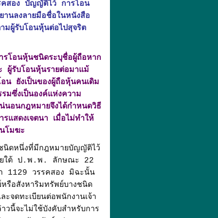
รรคสอง บัญญัติไว้ การโอน
ยานลงลายมือชื่อในหนังสือ
ผู้รับโอนหุ้นต่อไปสุจริต
ารโอนหุ้นชนิดระบุชื่อผู้ถือหาก
ู้รับโอนหุ้นรายต่อมาแม้
โอน ยังเป็นของผู้ถือหุ้นคนเดิม
มซึ่งเป็นองค์แห่งความ
ามแน่นอนกฎหมายจึงได้กำหนดวิธี
การแสดงเจตนา เมื่อไม่ทำให้
ป็นโมฆะ
ิดหนึ่งที่มีกฎหมายบัญญัติไว้
ยู่ภายใต้ ป.พ.พ. ลักษณะ 22
า 1129 วรรคสอง มิฉะนั้น
หรือสังหาริมทรัพย์บางชนิด
ะจดทะเบียนต่อพนักงานเจ้า
าวนี้จะไม่ใช้บังคับสำหรับการ