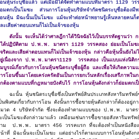
อนหุ้นระบุชื่อแล้ว แต่เมื่อมิได้จัดทำตามแบบที่มาตรา 1129 ว
่อมตกเป็นโมฆะ ส่วนการโอนหุ้นบริษัทจำกัดชนิดระบุชื่อต้องมีพ
อนหุ้น มิฉะนั้นเป็นโมฆะ แม้จะทำต่อหน้าพยานรู้เห็นหลายคนก็ตาม
ละเสียค่าตอบแทนก็ไม่เป็นเจ้าของหุ้น
ดังนั้น จะเห็นได้ว่าศาลฎีกาได้วินิจฉัยไว้เป็นบรรทัดฐานว่า ก
ิได้ปฏิบัติตาม ป.พ.พ. มาตรา 1129 วรรคสอง ย่อมเป็นโมฆะ ผ
ุจริตและเสียค่าตอบแทนก็ไม่เป็นเจ้าของหุ้น กล่าวคือหุ้นนั้นยังไม่
ยู่เนื่องจาก ป.พ.พ.มาตรา1129 วรรคสอง เป็นแบบแห่งนิติกรร
มบูรณ์เกี่ยวกับการโอนหุ้นชนิดระบุชื่อผู้ถือ และเพื่อให้เกิดคว
ารโอนขึ้นมาโดยเคร่งครัดอันเป็นการยกเว้นหลักเรื่องเสรีภาพใน
ูกต้องตามแบบที่กฎหมายบังคับไว้ การโอนหุ้นดังกล่าวก็ย่อมตกเ
ะนั้น หุ้นชนิดระบุชื่อซึ่งเป็นทรัพย์สินประเภทสังหาริมทรัพย์ชน
ป็นพิเศษเกี่ยวกับการโอน ดังนั้นการซื้อขายหุ้นดังกล่าวก็ต้องอ
มวด 4 บริษัทจำกัด ซึ่งจะต้องทำตามแบบของ ป.พ.พ. มาตร
ะเป็นโมฆะดังกล่าวมาแล้ว เหมือนเช่นการซื้อขายอสังหาริมทรัพย์
าม ป.พ.พ. มาตรา 456 วรรคแรก ที่จะต้องทำเป็นหนังสือแล
น้าที่ มิฉะนั้นจะเป็นโมฆะ แต่อย่างไรก็ตามแบบการโอนหุ้นดังกล่