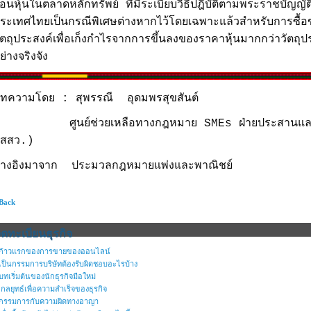
อนหุ้นในตลาดหลักทรัพย์ ที่มีระเบียบวิธีปฎิบัติตามพระราชบัญญั
ระเทศไทยเป็นกรณีพิเศษต่างหากไว้โดยเฉพาะแล้วสำหรับการซื้อขา
ัตถุประสงค์เพื่อเก็งกำไรจากการขึ้นลงของราคาหุ้นมากกว่าวัตถุปร
ย่างจริงจัง
ทความโดย : สุพรรณี อุดมพรสุขสันต์
ศูนย์ช่วยเหลือทางกฎหมาย SMEs ฝ่ายประสานและบ
สสว.)
้างอิงมาจาก
ประมวลกฎหมายแพ่งและพาณิชย์
 Back
ดทะเบียนธุรกิจ
ก้าวแรกของการขายของออนไลน์
เป็นกรรมการบริษัทต้องรับผิดชอบอะไรบ้าง
บทเริ่มต้นของนักธุรกิจมือใหม่
กลยุทธ์เพื่อความสำเร็จของธุรกิจ
กรรมการกับความผิดทางอาญา