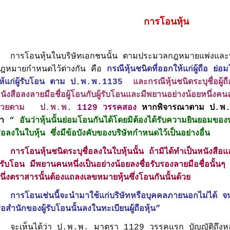
การโอนหุ้น
ารโอนหุ้นในบริษัทเอกชนนั้น ตามประมวลกฎหมายแพ่งและพาณ
ฎหมายกำหนดไว้ต่างกัน คือ
กรณีหุ้นชนิดที่ออกให้แก่ผู้ถือ ย่
ห้แก่ผู้รับโอน
ตาม ป.พ.พ.1135
และกรณีหุ้นชนิดระบุชื่อผู้
นังสือลงลายมือชื่อผู้โอนกับผู้รับโอนและมีพยานอย่างน้อยหนึ่งคนล
ด้วยตาม ป.พ.พ
.
1129 วรรคสอง
หากพิจารณาตาม ป.พ.พ
่า
“ อันว่าหุ้นนั้นย่อมโอนกันได้โดยมิต้องได้รับความยินยอมของบริษ
ื่อลงในใบหุ้น ซึ่งมีข้อบังคับของบริษัทกำหนดไว้เป็นอย่างอื่น
การโอนหุ้นชนิดระบุชื่อลงในใบหุ้นนั้น ถ้ามิได้ทำเป็นหนังสือ
ู้รับโอน มีพยานคนหนึ่งเป็นอย่างน้อยลงชื่อรับรองลายมือชื่อนั้น
นึ่งตราสารนั้นต้องแถลงเลขหมายหุ้นซึ่งโอนกันนั้นด้วย
การโอนเช่นนี้จะนำมาใช้แก่บริษัทหรือบุคคลภายนอกไม่ได้ จน
ื่อสำนักของผู้รับโอนนั้นลงในทะเบียนผู้ถือหุ้น”
จะเห็นได้ว่า ป.พ.พ. มาตรา 1129 วรรคแรก บัญญัติถึงหลักกา