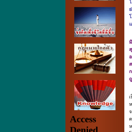
โ
ย
โ
แ
ม
ส
อ
ส
ก
ถ
ฉ
เ
ห
จ
ต
ห