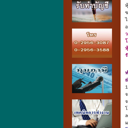
ห
ข
ไ
อ
ว
โ
ห
ร
ท
ย
1
จ
จ
โ
ล
ม