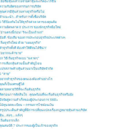
เมื่อซื้อหุ้นแล้วไม่จ่ายค่าหุ้นจะเกิดอะไรขึ้น
ความรับผิดของกรรมการบริษัท
คุณควรมีหุ้นส่วนทางธุรกิจหรือไม่
คำแนะนำ...สำหรับการตั้งชื่อบริษัท
6 วิธีป้องกันไม่ให้ธุรกิจล่วงเวลาของคุณล้ม
ความผิดพลาด 8 ประการ ของนักธุรกิจมือใหม่
"อ่านตรงนี้ก่อน! ริจะเป็นเถ้าแก่"
ข้อดี /ข้อเสีย ของการประกอบธุรกิจประเภทต่างๆ
เริ่มธุรกิจใหม่ ด้วย “แผนธุรกิจ”
ทำธุรกิจทั้งที ต้องทำให้ดีจนได้ซิน่า!
"อยากจะค้าขาย"
10 วิธีเริ่มธุรกิจแบบ "ฉลาดๆ"
การเลือกหุ้นส่วนนั้นสำคัญไฉน
แปรสภาพห้างหุ้นส่วนมาเป็นบริษัทจำกัด
5 “สาย”
อยากทำธุรกิจของตนเองต้องทำอย่างไร
คุณก็เป็นเศรษฐีได้
หลายหลายวิธีที่จะเริ่มต้นธุรกิจ
คิดก่อนการตัดสินใจ : คุณพร้อมที่จะเริ่มต้นธุรกิจหรือยัง
ปัจจัยสู่ความสำเร็จของผู้ประกอบการ SMEs
โม้ทุนจดทะเบียน + กรรมการไซฟ่อนเงิน
สรุปประเด็นสำคัญที่มีการเปลี่ยนแปลงเรื่องกฎหมายหุ้นส่วนบริษัท
หุ้น...ลมๆ....แล้งๆ
เริ่มต้นจากเล็ก
คุณสมบัติ 7 ประการของผู้เป็นเจ้าของธุรกิจ