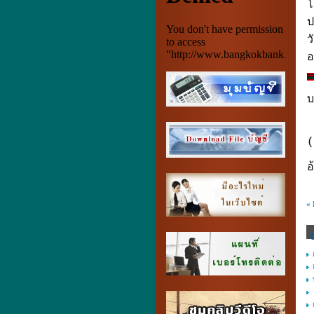
โ
ป
ว
อ
บ
(
อ
«
จ