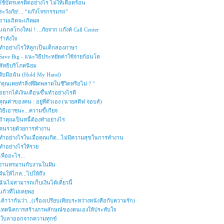
ใช้บัตรเครดิตอย่างไร ไม่ให้เดือดร้อน
ระวังภัย!... “แก๊งโจรกรรมรถ”
ถามเถิดจะเกิดผล
แฉกลโกงใหม่ ! ...ภัยจาก แก๊งค์ Call Center
กำลังใจ
ทำอย่างไรให้ลูกเป็นเด็กสองภาษา
Save Big - แนะวิธีประหยัดค่าใช้จ่ายก้อนโต
ลัทธิบริโภคนิยม
จับมือฉัน (Hold My Hand)
"คุณเคยทำสิ่งที่ผิดพลาดในชีวิตหรือไม่ ? "
อยากได้เงินเดือนขึ้นทำอย่างไรดี
คุณค่าของคน : อยู่ที่ตัวเอง (นายสตีฟ จอบส์)
วิธีเอาชนะ...ความขี้เกียจ
ถ้าคุณเป็นหนี้ต้องทำอย่างไร
คนรวยด้วยการทำงาน
ทำอย่างไรในเมื่อคุณเกิด...ไม่มีความสุขในการทำงาน
ทำอย่างไรให้รวย
เพื่ออะไร...
งานทรมานกับงานในฝัน
ฝันให้ไกล...ไปให้ถึง
ฉันไม่สามารถเก็บเงินได้เดี๋ยวนี้
แก้วที่ไม่เคยพอ
เค้าว่ากันว่า...(เรื่องเปรียบเทียบระหว่างหนังสือกับความรัก)
เทคนิคการสร้างภาพลักษณ์ของตนเองให้ประทับใจ
ใบลาออกจากความทุกข์