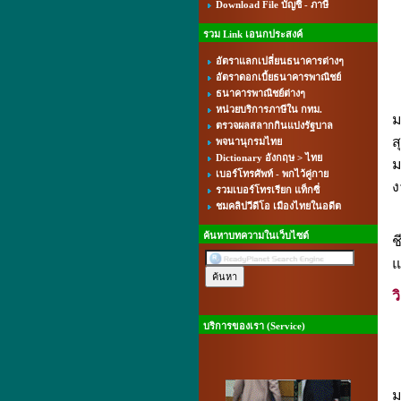
Download File บัญชี - ภาษี
รวม Link เอนกประสงค์
อัตราแลกเปลี่ยนธนาคารต่างๆ
อัตราดอกเบี้ยธนาคารพาณิชย์
ธนาคารพาณิชย์ต่างๆ
ค
หน่วยบริการภาษีใน กทม.
ม
ตรวจผลสลากกินแบ่งรัฐบาล
ส
พจนานุกรมไทย
Dictionary อังกฤษ > ไทย
ม
เบอร์โทรศัพท์ - พกไว้คู่กาย
ง
รวมเบอร์โทรเรียก แท็กซี่
ชมคลิปวีดีโอ เมืองไทยในอดีต
ก
ค้นหาบทความในเว็บไซต์
ช
แ
ว
บริการของเรา (Service)
ม