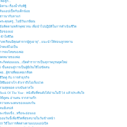
เพื่อลูก...
นิทาน เรื่องน้ำกับทิฐิ
ต้นแอปเปิ้ลกับเด็กน้อย
ชาวนากับลาแก่
พระคุณครู...ไม่มีวันเกษียณ
ข้อคิดตามหลักพุทธวจน เพื่อนำไปปฎิบัติในการดำเนินชีวิต
มือของแม่
เข้าใจชีวิต
"บทเรียนมีคุณค่าจากผู้สูงอายุ"...แนะนำให้สอนลูกหลาน
โรคแพ้ไม่เป็น
การลงโทษของพ่อ
จดหมายของพ่อ
สะกิดต่อมแมน...เปิดตำราการเป็นสุภาพบุรษยุคใหม่
6 ขั้นตอนสู่การเป็นผู้มีเงินใช้ไม่ขัดสน
พ่อ...ผู้ชายที่ผมเคยเกลียด
ชีวิตคู่ กับ การทำธุรกิจ
ให้ยืมอย่างไร ตัวเราถึงไม่เจ็บปวด
รวมสุดยอด แรงบันดาลใจ
Book Of The Year : หนังสือที่คนดังได้อ่านในปี’54 แล้วประทับใจ
วิธีดูคน อ่านคน จากสามก๊ก
ความทะนงตนของแมลงวัน
คนมีเสน่ห์
จะเข้มแข็ง...หรือจะอ่อนแอ
ออมวันนี้เพื่อชีวิตที่สุขสบายในวันข้างหน้า
10 วิธีในการคิดต่างตามแบบแอปเปิล