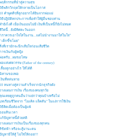
พฤติกรรมที่นำสู่ความสุข
วิธีพลิกวิกฤตให้กลายเป็นโอกาส
10 คำพูดดีๆที่ลูกอยากได้ยินจากพ่อแม่
วิธีปฎิบัติหกประการเพื่อทำให้ผู้อื่นชอบท่าน
ทำยังไงดี เมื่อเงินออมไม่มี เงินที่เป็นหนี้ก็ยังไม่หมด
ชีวิตนี้...ยังมีทิศตะวันออก
"เราควรเอาใจใส่ในงาน...แต่ไม่นำงานมาใส่ในใจ"
" เด็กขี้ขโมย"
สิ่งที่เรามักจะนึกเสียใจก่อนเสียชีวิต
การเงินกับผู้หญิง
พ่อครับ...ผมขอโทษ
พ่อแห่งศตวรรษ (Father of the century)
เลี้ยงลูกอย่างไร ให้ได้ดี
นิทานของพ่อ
เงินที่หล่นหาย
10 หนทางสู่ความสำเร็จจากนักธุรกิจดัง
วางแผนการเงิน เรื่องของคนทุกวัย
คุณเคยดูถูกคนอื่นว่าแย่กว่าคุณบ้างหรือไม่
บทเรียนชีวิตจาก "ไมเคิล แจ็คสัน" ในแง่การใช้เงิน
วิธีคิดเมื่อต้องเป็นผู้แพ้
ออมสินเวลา
แก้ปัญหาหนี้ด้วยสติ
วางแผนการเงินเป็นเรื่องของทุกคน
ลิขิตฟ้า หรือจะสู้มานะตน
ปัญหามีให้สู้ ไม่ใช่ให้ถอย!!!