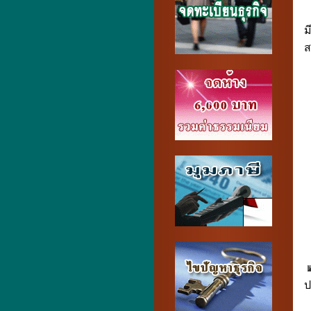
ม
ส
ป