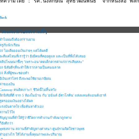
ทความโดย : รศ.นงลักษณ์ สุทธิวัฒนพันธ์ จากหนังสือ พลิก
 Back
รวมแนะนำบทความดีๆ
ทำไมผมถึงต้องกราบยาม
ครูกับนักเรียน
10 ไอเดียออมเงินง่ายๆ แต่ได้ผลดี
จะดีแค่ไหนที่เรารู้ว่า ยังมีคนที่คอยดูแล และเป็นที่พึ่งได้เสมอ
คลิปโฆษณาซึ้งๆ "เพราะอนาคตเด็กควรค่าแก่การเสียสละ"
10 นิสัยดีๆที่จะทำให้เรากลายเป็นคนฉลาด
10 สิ่งที่ผู้ชนะชอบทำ
มีเงินเท่าไหร่ ถึงจะพอใช้ยามเกษียณ
ค่าของเงิน
Castaway คนติดเกาะ!! ชีวิตนี้ไม่สิ้นหวัง
ฝึกนิสัยที่ดี จาก 5 ห้องในบ้าน กับ 'อนันต์ อัศวโภคิน' แห่งแลนด์แอนด์เฮาท์
สูตรออมเงินอย่างได้ผล
แรงบันดาลใจ เพื่อค้นหาตัวเอง
ความไว้ใจ
สัญญาณที่ทำให้รู้ว่าชีวิตการทำงานกำลังมาถูกทาง
ก็ยังดีกว่า
พุทธสถาน สถานที่สำคัญทางศาสนา ศูนย์รวมจิตใจชาวพุทธ
ทำอย่างไร ให้ได้งานทั้งคุณภาพและปริมาณ