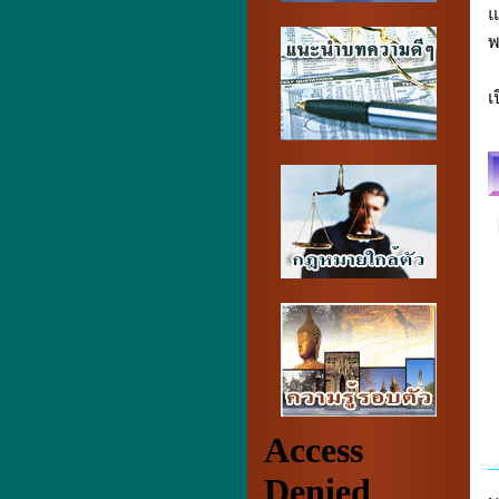
แ
พ
เ