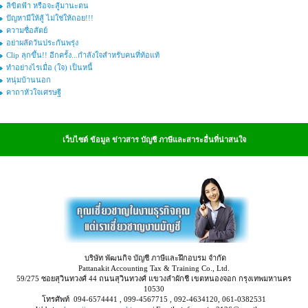
ลิขิตฟ้า หรือจะสู้มานะตน
ปัญหามีให้สู้ ไม่ใช่ให้ถอย!!!
ความซื่อสัตย์
อย่าผลัดวันประกันพรุ่ง
Clip ลุกขึ้น!! อีกครั้ง...กำลังใจสำหรับคนที่ท้อแท้
ทำอย่างไรเมื่อ (ใจ) เป็นหนี้
หนุ่มบ้านนอก
คาถาหัวใจเศรษฐี
เว็บไซต์ ข้อมูล ข่าวสาร บัญชี ภาษีและสาระอื่นที่น่าสนใจ
บริษัท พัฒนกิจ บัญชี ภาษีและฝึกอบรม จำกัด
Pattanakit Accounting Tax & Training Co., Ltd.
59/275 ซอยสุวินทวงศ์ 44 ถนนสุวินทวงศ์ แขวงลำผักชี เขตหนองจอก กรุงเทพมหานคร
10530
โทรศัพท์ 094-6574441 , 099-4567715 , 092-4634120, 061-0382531