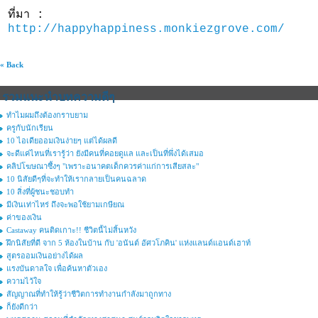
ที่มา :
http://happyhappiness.monkiezgrove.com/
« Back
รวมแนะนำบทความดีๆ
ทำไมผมถึงต้องกราบยาม
ครูกับนักเรียน
10 ไอเดียออมเงินง่ายๆ แต่ได้ผลดี
จะดีแค่ไหนที่เรารู้ว่า ยังมีคนที่คอยดูแล และเป็นที่พึ่งได้เสมอ
คลิปโฆษณาซึ้งๆ "เพราะอนาคตเด็กควรค่าแก่การเสียสละ"
10 นิสัยดีๆที่จะทำให้เรากลายเป็นคนฉลาด
10 สิ่งที่ผู้ชนะชอบทำ
มีเงินเท่าไหร่ ถึงจะพอใช้ยามเกษียณ
ค่าของเงิน
Castaway คนติดเกาะ!! ชีวิตนี้ไม่สิ้นหวัง
ฝึกนิสัยที่ดี จาก 5 ห้องในบ้าน กับ 'อนันต์ อัศวโภคิน' แห่งแลนด์แอนด์เฮาท์
สูตรออมเงินอย่างได้ผล
แรงบันดาลใจ เพื่อค้นหาตัวเอง
ความไว้ใจ
สัญญาณที่ทำให้รู้ว่าชีวิตการทำงานกำลังมาถูกทาง
ก็ยังดีกว่า