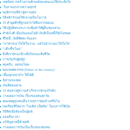
เทคนิคการสร้างภาพลักษณ์ของตนเองให้ประทับใจ
ใบลาออกจากความทุกข์
พฤติกรรมที่นำสู่ความสุข
วิธีพลิกวิกฤตให้กลายเป็นโอกาส
10 คำพูดดีๆที่ลูกอยากได้ยินจากพ่อแม่
วิธีปฎิบัติหกประการเพื่อทำให้ผู้อื่นชอบท่าน
ทำยังไงดี เมื่อเงินออมไม่มี เงินที่เป็นหนี้ก็ยังไม่หมด
ชีวิตนี้...ยังมีทิศตะวันออก
"เราควรเอาใจใส่ในงาน...แต่ไม่นำงานมาใส่ในใจ"
" เด็กขี้ขโมย"
สิ่งที่เรามักจะนึกเสียใจก่อนเสียชีวิต
การเงินกับผู้หญิง
พ่อครับ...ผมขอโทษ
พ่อแห่งศตวรรษ (Father of the century)
เลี้ยงลูกอย่างไร ให้ได้ดี
นิทานของพ่อ
เงินที่หล่นหาย
10 หนทางสู่ความสำเร็จจากนักธุรกิจดัง
วางแผนการเงิน เรื่องของคนทุกวัย
คุณเคยดูถูกคนอื่นว่าแย่กว่าคุณบ้างหรือไม่
บทเรียนชีวิตจาก "ไมเคิล แจ็คสัน" ในแง่การใช้เงิน
วิธีคิดเมื่อต้องเป็นผู้แพ้
ออมสินเวลา
แก้ปัญหาหนี้ด้วยสติ
วางแผนการเงินเป็นเรื่องของทุกคน