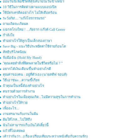
ออมวันนี้เพื่อชีวิตที่สุขสบายในวันข้างหน้า
10 วิธีในการคิดต่างตามแบบแอปเปิล
ใช้บัตรเครดิตอย่างไร ไม่ให้เดือดร้อน
ระวังภัย!... “แก๊งโจรกรรมรถ”
ถามเถิดจะเกิดผล
แฉกลโกงใหม่ ! ...ภัยจาก แก๊งค์ Call Center
กำลังใจ
ทำอย่างไรให้ลูกเป็นเด็กสองภาษา
Save Big - แนะวิธีประหยัดค่าใช้จ่ายก้อนโต
ลัทธิบริโภคนิยม
จับมือฉัน (Hold My Hand)
"คุณเคยทำสิ่งที่ผิดพลาดในชีวิตหรือไม่ ? "
อยากได้เงินเดือนขึ้นทำอย่างไรดี
คุณค่าของคน : อยู่ที่ตัวเอง (นายสตีฟ จอบส์)
วิธีเอาชนะ...ความขี้เกียจ
ถ้าคุณเป็นหนี้ต้องทำอย่างไร
คนรวยด้วยการทำงาน
ทำอย่างไรในเมื่อคุณเกิด...ไม่มีความสุขในการทำงาน
ทำอย่างไรให้รวย
เพื่ออะไร...
งานทรมานกับงานในฝัน
ฝันให้ไกล...ไปให้ถึง
ฉันไม่สามารถเก็บเงินได้เดี๋ยวนี้
แก้วที่ไม่เคยพอ
เค้าว่ากันว่า...(เรื่องเปรียบเทียบระหว่างหนังสือกับความรัก)