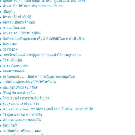
พุทธสถาน สถานที่สำคัญทางศาสนา ศูนย์รวมจิตใจชาวพุทธ
ทำอย่างไร ให้ได้งานทั้งคุณภาพและปริมาณ
เพื่อลูก...
นิทาน เรื่องน้ำกับทิฐิ
ต้นแอปเปิ้ลกับเด็กน้อย
ชาวนากับลาแก่
พระคุณครู...ไม่มีวันเกษียณ
ข้อคิดตามหลักพุทธวจน เพื่อนำไปปฎิบัติในการดำเนินชีวิต
มือของแม่
เข้าใจชีวิต
"บทเรียนมีคุณค่าจากผู้สูงอายุ"...แนะนำให้สอนลูกหลาน
โรคแพ้ไม่เป็น
การลงโทษของพ่อ
จดหมายของพ่อ
สะกิดต่อมแมน...เปิดตำราการเป็นสุภาพบุรษยุคใหม่
6 ขั้นตอนสู่การเป็นผู้มีเงินใช้ไม่ขัดสน
พ่อ...ผู้ชายที่ผมเคยเกลียด
ชีวิตคู่ กับ การทำธุรกิจ
ให้ยืมอย่างไร ตัวเราถึงไม่เจ็บปวด
รวมสุดยอด แรงบันดาลใจ
Book Of The Year : หนังสือที่คนดังได้อ่านในปี’54 แล้วประทับใจ
วิธีดูคน อ่านคน จากสามก๊ก
ความทะนงตนของแมลงวัน
คนมีเสน่ห์
จะเข้มแข็ง...หรือจะอ่อนแอ