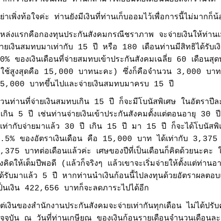
ย่าเพิ่งท้อใจค่ะ ท่านยังมีเงินที่ท่านเก็บออมไว้เพื่อการนี้ไม่มากก็น
หล่งแรกคือกองทุนประกันสังคมกรณีชราภาพ จะจ่ายเงินให้ท่านเ
่ายเงินสมทบมาเท่ากับ 15 ปี หรือ 180 เดือนท่านมีสิทธิได้รั
0% ของเงินเดือนที่จ่ายสมทบเข้าประกันสังคมเฉลี่ย 60 เดือนสุดท
ี่ใช้สูงสุดคือ 15,000 บาทนะคะ) ซึ่งก็คือจำนวน 3,000 บาทต่อเ
5,000 บาทขึ้นไปและจ่ายเงินสมทบมาครบ 15 ปี
่วนท่านที่จ่ายเงินสมทบเกิน 15 ปี ก็จะมีโบนัสพิเศษ ในอัตรา
ี่เกิน 5 ปี เช่นท่านจ่ายเงินเข้าประกันสังคมตั้งแต่ตอนอายุ 3
็เท่ากับจ่ายมาแล้ว 30 ปี เกิน 15 ปี มา 15 ปี ก็จะได้โบนัส
.5% ของอัตราเงินเดือน คือ 15,000 บาท ได้เท่ากับ 3,375 บ
,375 บาทต่อเดือนแล้วค่ะ เศษของปีที่เป็นเดือนก็คิดด้วยนะคะ ในที
ึงคิดให้เต็มปีพอดี (แล้วก็จริงๆ แล้วเขาจะเริ่มจ่ายให้ตั้งแต่ท่า
ด้รับมาแล้ว 5 ปี หากท่านนำเงินก้อนนี้ไปลงทุนด้วยอัตราผลตอ
ป็นเงิน 422,656 บาทก็จะลดภาระไปได้อีก
ต่เงินของสำนักงานประกันสังคมจะจ่ายเท่ากันทุกเดือน ไม่ได้ปรับค่
ัจจุบัน ณ วันที่ท่านเกษียณ ของเงินก้อนรายเดือนจำนวนเดือ