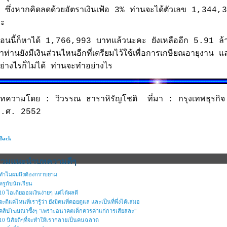
ี ซึ่งหากคิดลดด้วยอัตราเงินเฟ้อ 3% ท่านจะได้ตัวเลข 1,344
่ะ
อนนี้ก็หาได้ 1,766,993 บาทแล้วนะคะ ยังเหลืออีก 5.91 ล้า
่าท่านยังมีเงินส่วนไหนอีกที่เตรียมไว้ใช้เพื่อการเกษียณอายุงา
ย่างไรก็ไม่ได้ ท่านจะทำอย่างไร
ทความโดย : วิวรรณ ธาราหิรัญโชติ ที่มา : กรุงเทพธุรกิจ
.ศ. 2552
 Back
รวมแนะนำบทความดีๆ
ทำไมผมถึงต้องกราบยาม
ครูกับนักเรียน
10 ไอเดียออมเงินง่ายๆ แต่ได้ผลดี
จะดีแค่ไหนที่เรารู้ว่า ยังมีคนที่คอยดูแล และเป็นที่พึ่งได้เสมอ
คลิปโฆษณาซึ้งๆ "เพราะอนาคตเด็กควรค่าแก่การเสียสละ"
10 นิสัยดีๆที่จะทำให้เรากลายเป็นคนฉลาด