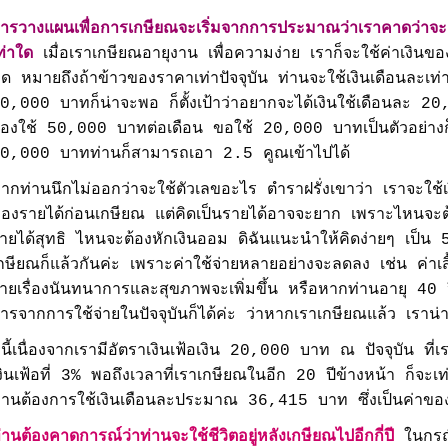
ารวางแผนเพื่อการเกษียณจะเริ่มจากการประมาณว่าเราคาดว่าจะต้
ท่าใด
เมื่อเราเกษียณอายุงาน เพื่อความง่าย เราก็จะใช้ค่าเงินของป
ิด หมายถึงถ้าข้าวของราคาเท่าปัจจุบัน ท่านจะใช้เงินเดือนละเท่
0,000 บาทก็น่าจะพอ ก็ตั้งเป้าว่าอยากจะได้เงินใช้เดือนละ
้องใช้ 50,000 บาทต่อเดือน ขอใช้ 20,000 บาทเป็นตัวอย่างก
0,000 บาทท่านก็สามารถเอา 2.5 คูณเข้าไปได้
ากท่านนึกไม่ออกว่าจะใช้ตัวเลขอะไร ตำราฝรั่งเขาว่า เราจะใ
องรายได้ก่อนเกษียณ แต่คิดเป็นรายได้อาจจะยาก เพราะไหนจะต้อ
ายได้สุทธิ ไหนจะต้องหักเงินออม ดิฉันแนะนำให้คิดง่ายๆ เป็น 
กษียณก็แล้วกันค่ะ เพราะค่าใช้จ่ายหลายอย่างจะลดลง เช่น ค่าเสื้
่ายเรื่องนันทนาการและสุขภาพจะเพิ่มขึ้น หรือหากท่านอายุ 40 
ารจากการใช้จ่ายในปัจจุบันก็ได้ค่ะ ว่าหากเราเกษียณแล้ว เราน่
ีนี้เนื่องจากเรามีอัตราเงินเฟ้อเงิน 20,000 บาท ณ ปัจจุบัน ที่
งินเฟ้อที่ 3% พอถึงเวลาที่เราเกษียณในอีก 20 ปีข้างหน้า ก็จ
่านต้องการใช้เงินเดือนละประมาณ 36,415 บาท ซึ่งเป็นค่าของเ
่านต้องคาดการณ์ว่าท่านจะใช้ชีวิตอยู่หลังเกษียณไปอีกกี่ปี
ในกรณี