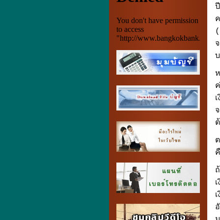
ป
ค
(
จ
บ
ห
ค
เ
จ
ต
ต
ค
ถ
เ
เ
อ
ม