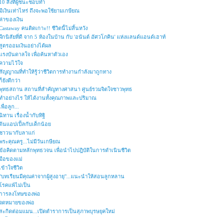
10 สิ่งที่ผู้ชนะชอบทำ
มีเงินเท่าไหร่ ถึงจะพอใช้ยามเกษียณ
ค่าของเงิน
Castaway คนติดเกาะ!! ชีวิตนี้ไม่สิ้นหวัง
ฝึกนิสัยที่ดี จาก 5 ห้องในบ้าน กับ 'อนันต์ อัศวโภคิน' แห่งแลนด์แอนด์เฮาท์
สูตรออมเงินอย่างได้ผล
แรงบันดาลใจ เพื่อค้นหาตัวเอง
ความไว้ใจ
สัญญาณที่ทำให้รู้ว่าชีวิตการทำงานกำลังมาถูกทาง
ก็ยังดีกว่า
พุทธสถาน สถานที่สำคัญทางศาสนา ศูนย์รวมจิตใจชาวพุทธ
ทำอย่างไร ให้ได้งานทั้งคุณภาพและปริมาณ
เพื่อลูก...
นิทาน เรื่องน้ำกับทิฐิ
ต้นแอปเปิ้ลกับเด็กน้อย
ชาวนากับลาแก่
พระคุณครู...ไม่มีวันเกษียณ
ข้อคิดตามหลักพุทธวจน เพื่อนำไปปฎิบัติในการดำเนินชีวิต
มือของแม่
เข้าใจชีวิต
"บทเรียนมีคุณค่าจากผู้สูงอายุ"...แนะนำให้สอนลูกหลาน
โรคแพ้ไม่เป็น
การลงโทษของพ่อ
จดหมายของพ่อ
สะกิดต่อมแมน...เปิดตำราการเป็นสุภาพบุรษยุคใหม่