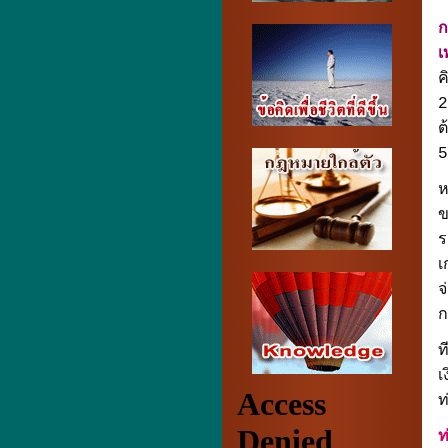
ก
เ
ค
2
ต
5
ห
ข
ร
เ
จ
ก
ท
เ
ท
ท