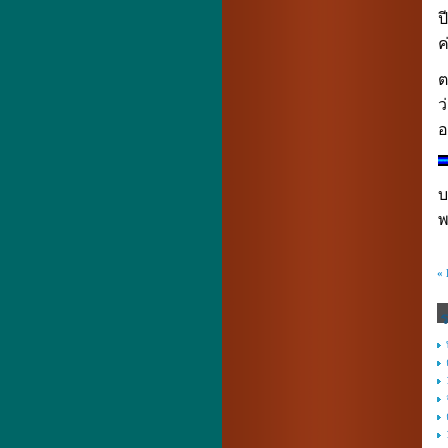
ป
ค
ต
ว
อ
บ
พ
«