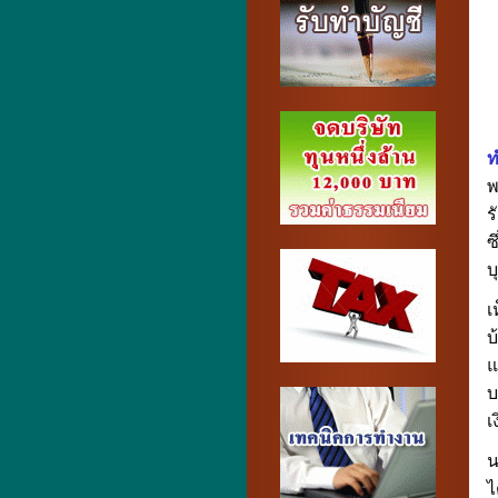
ท
พ
ร
ซ
บ
เ
บ
แ
บ
เ
น
ไ