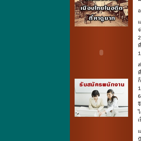
อ
แ
จ
2
ท
1
ส
ท
ก
1
6
จ
ไ
เ
แ
ป