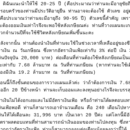
ี ดิฉันแนะนำให้ใช้ 20-25 ปี (คือประมาณว่าท่านจะมีอายุขัยถ
รอบครัวของท่านมีประวัติอายุยืน ท่านอาจจะต้องใช้ ตัวเลข อยู
คือประมาณว่าท่านจะมีอายุถึง 90-95 ปี) ตัวเลขนี้สำคัญ เพราะ
ะต้องออมเงินเท่าไรจึงจะพอใช้หลังเกษียณค่ะ ท่านที่วางแผนจะเ
วกจำนวนปีที่จะใช้ชีวิตหลังเกษียณเพิ่มขึ้นนะคะ
ลังจากนั้น ท่านต้องนำเงินที่ท่านจะใช้ในช่วงเวลาที่เหลืออยู่ขอ
่าเงิน ณ วันเกษียณ ซึ่งหากอัตราเงินเฟ้อเท่ากับ 3% ต่อปี เงิ
งินปัจจุบัน 20,000 บาท) ต่อเดือนที่ท่านต้องใช้หลังเกษียณเป
ะเท่ากับ 7.68 ล้านบาท ณ วันที่ท่านเกษียณ (หากท่านจะใช
้องมีเงิน 19.2 ล้านบาท ณ วันที่ท่านเกษียณ)
อนนี้ก็ถึงขั้นตอนของการวางแผนแล้วค่ะ ว่าถ้าต้องการเงิน 7.
ืออีก 20 ปีข้างหน้า ท่านจะเก็บออมและลงทุนอย่างไรจึงจะบรรล
้าเงินไม่ได้งอกเงยและไม่มีอัตราเงินเฟ้อ หรือถ้าท่านได้ผลตอบ
งินเฟ้อพอดี ท่านก็สามารถเอาจำนวนเดือน คือ 240 เดือนไปหาร ก
งินให้ได้เดือนละ 31,996 บาท เป็นเวลา 20 ปีค่ะ แต่โลกนี้มีอัตร
ัตราผลตอบแทนที่ท่านสามารถนำเงินออมของท่านไปลงทุน ซึ่งห
ากกว่าอัตราเงินเฟ้อ ท่านก็สามารถออมต่อเดือนน้อยลงกว่านี้ได้