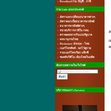
Download File บัญชี - ภาษี
รวม Link เอนกประสงค์
อัตราแลกเปลี่ยนธนาคารต่างๆ
อัตราดอกเบี้ยธนาคารพาณิชย์
ก
ธนาคารพาณิชย์ต่างๆ
หน่วยบริการภาษีใน กทม.
ส
ตรวจผลสลากกินแบ่งรัฐบาล
พจนานุกรมไทย
เ
Dictionary อังกฤษ > ไทย
ค
เบอร์โทรศัพท์ - พกไว้คู่กาย
รวมเบอร์โทรเรียก แท็กซี่
ชมคลิปวีดีโอ เมืองไทยในอดีต
ค้นหาบทความในเว็บไซต์
บริการของเรา (Service)