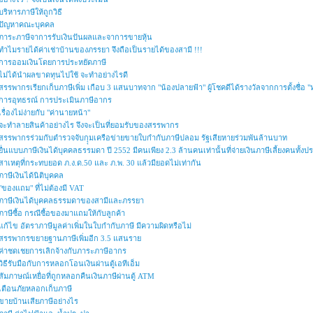
บริหารภาษีให้ถูกวิธี
ปัญหาคณะบุคคล
ภาระภาษีจาการรับเงินปันผลและจาการขายหุ้น
ทำไมรายได้ค่าเช่าบ้านของภรรยา จึงถือเป็นรายได้ของสามี !!!
การออมเงินโดยการประหยัดภาษี
ไม่ได้นำผลขาดทุนไปใช้ จะทำอย่างไรดี
สรรพากรเรียกเก็บภาษีเพิ่ม เกือบ 3 แสนบาทจาก "น้องปลายฟ้า" ผู้โชคดีได้รางวัลจากการตั้งชื่อ "ห
การอุทธรณ์ การประเมินภาษีอากร
เรื่องไม่ง่ายกับ "ค่านายหน้า"
จะทำลายสินค้าอย่างไร จึงจะเป็นที่ยอมรับของสรรพากร
สรรพากรร่วมกับตำรวจจับกุุมเครือข่ายขายใบกำกับภาษีปลอม รัฐเสียหายร่วมพันล้านบาท
ยื่นแบบภาษีเงินได้บุคคลธรรมดา ปี 2552 มีคนเพียง 2.3 ล้านคนเท่านั้นที่จ่ายเงินภาษีเลี้ยงคนทั้ง
สาเหตุที่กระทบยอด ภ.ง.ด.50 และ ภ.พ. 30 แล้วมียอดไม่เท่ากัน
ภาษีเงินได้นิติบุคคล
"ของแถม" ที่ไม่ต้องมี VAT
ภาษีเงินได้บุคคลธรรมดาของสามีและภรรยา
ภาษีซื้อ กรณีซื้อของมาแถมให้กับลูกค้า
แก้ไข อัตราภาษีมูลค่าเพิ่มในใบกำกับภาษี มีความผิดหรือไม่
สรรพากรขยายฐานภาษีเพิ่มอีก 3.5 แสนราย
ค่าชดเชยการเลิกจ้างกับภาระภาษีอากร
วิธีรับมือกับการหลอกโอนเงินผ่านตู้เอทีเอ็ม
สัมภาษณ์เหยื่อที่ถูกหลอกคืนเงินภาษีผ่านตู้ ATM
เตือนภัยหลอกเก็บภาษี
ขายบ้านเสียภาษีอย่างไร