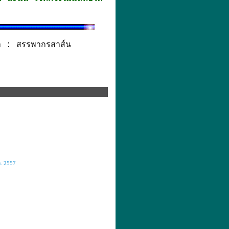
มา : สรรพากรสาส์น
ค. 2557