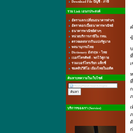
Download File บัญชี - ภาษี
รวม Link เอนกประสงค์
อัตราแลกเปลี่ยนธนาคารต่างๆ
อัตราดอกเบี้ยธนาคารพาณิชย์
ค
ธนาคารพาณิชย์ต่างๆ
หน่วยบริการภาษีใน กทม.
ข
ตรวจผลสลากกินแบ่งรัฐบาล
พจนานุกรมไทย
บ
Dictionary อังกฤษ > ไทย
ท
เบอร์โทรศัพท์ - พกไว้คู่กาย
รวมเบอร์โทรเรียก แท็กซี่
เ
ชมคลิปวีดีโอ เมืองไทยในอดีต
ห
ค้นหาบทความในเว็บไซต์
ท
ก
ภ
เ
บริการของเรา (Service)
ภ
ด
ก