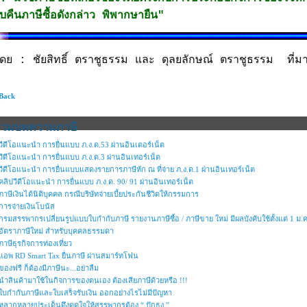
ับคืนภาษีซื้อดังกล่าว พิพากษายืน"
ดย : ชัยสิทธิ์ ตราชูธรรม และ ดุลยลักษณ์ ตราชูธรรม ที่
 Back
รวมบทความภาษี
วีดีโอแนะนำ การยื่นแบบ ภ.ง.ด.53 ผ่านอินเตอร์เน็ต
วีดีโอแนะนำ การยื่นแบบ ภ.ง.ด.3 ผ่านอินเทอร์เน็ต
วีดีโอแนะนำ การยื่นแบบแสดงรายการภาษีหัก ณ ที่จ่าย ภ.ง.ด.1 ผ่านอินเทอร์เน็ต
คลิปวีดีโอแนะนำ การยื่นแบบ ภ.ง.ด. 90/ 91 ผ่านอินเทอร์เน็ต
ภาษีเงินได้นิติบุคคล กรณีบริษัทจ่ายเบี้ยประกันชีวิตให้กรรมการ
การจ่ายเงินโบนัส
กรมสรรพากรเปลี่ยนรูปแบบใบกํากับภาษี รายงานภาษีซื้อ / ภาษีขาย ใหม่ มีผลบังคับใช้ตั้งแต่ 1 ม.
อัตราภาษีใหม่ สำหรับบุคคลธรรมดา
ภาษีธุรกิจการท่องเที่ยว
แอพ RD Smart Tax ยื่นภาษี ผ่านสมาร์ทโฟน
ของฟรี ก็ต้องมีภาษีนะ...อย่าลืม
นำสินค้ามาใช้ในกิจการของตนเอง ต้องเสียภาษีด้วยหรือ !!!
ใบกำกับภาษีและใบเสร็จรับเงิน ออกอย่างไรไม่มีปัญหา
หลากหลายประเด็นดึงดูดใจให้สรรพากรต้อง “ ปักธง ”