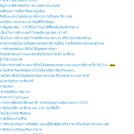
ภาษี ค่าไฟฟ้าและน้ำประปา
ปัญหาภาษีสำหรับกิจการนายหน้าประกันภัย
ผลดีของการเสียภาษีอย่างถูกต้อง
สิทธิและประโยชน์ทางภาษี จากการเป็นสมาชิก กบข
ขอเตือน-รอบระยะเวลาบัญชีก็สำคัญนะ
ภาษีมูลค่าเพิ่ม - การใช้ใบกำกับภาษีซื้อหลังแจ้งเลิกกิจการ
เงื่อนไขการคำนวณกำไรสุทธิตามมาตรา 65 ทวิ
เงื่อนไขการคำนวณกำไรสุทธิตามมาตรา 65 ตรี(รายจ่ายต้องห้าม)
สรรพากรชูนโยบายใหม่ตรวจเข้มภาษีรายเดือน ไล่เช็กบิลพวกตกแต่งตัวเลข
การหักลดหย่อนภาษีเงินได้บุคคลธรรมดา
วันสุดท้ายของการออกหนังสือรับรองภาษี หัก ณ ที่จ่าย
รู้ไว้ใช่ว่ากับภาษี
โปรแกรมช่วยคำนวณภาษีเงินได้บุคคลธรรมดา และแบบภาษีต่างๆ ปีภาษี 2554
ขายอสังหาริมทรัพย์อย่างไรไม่ต้องเสียภาษีธุรกิจเฉพาะ
เหตุใดภาษีเงินได้บุคคลธรรมดาของไทย จึงไม่ช่วยกระจายรายได้
ของขวัญกับการเสียภาษี
ภาษีมรดก
เช่าทรัพย์กับภาษีอากร
สรรพากร Call Center
การประหยัดเงินได้ด้วยภาษี - ด้วยกองทุนรวมหุ้นระยะยาว (LTF)
ภาษีเงินได้หัก ณ ที่จ่าย และ VAT ของชิปปิ้ง
เงินได้จากวิชาชีพอิสระ
ภาษีเบี้ยประกันชีวิต
การตีราคาเงินตรา ทรัพย์สิน และหนี้สินที่มีค่าหรือราคาเป็นเงินตราต่างประเทศ
ภาษีเงินรางวัลส่งเสริมการขาย