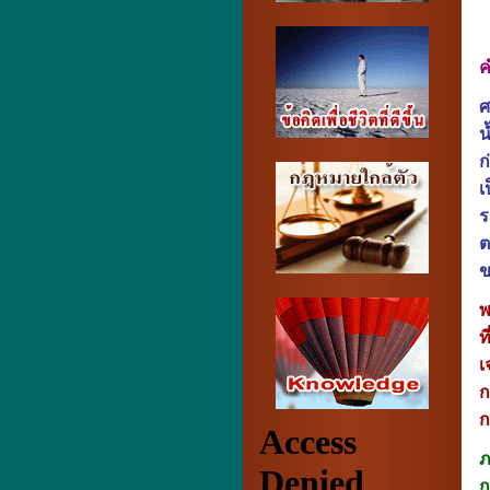
ค
ศ
น
ก
เ
ร
ต
ข
พ
ท
เ
ก
ก
ภ
ก