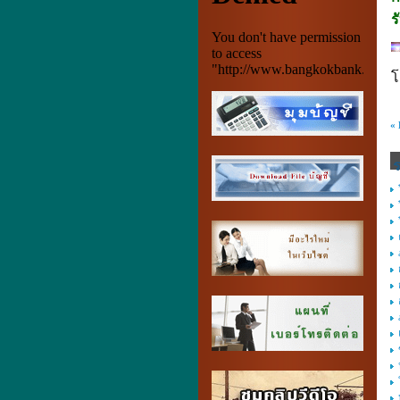
ร
โ
«