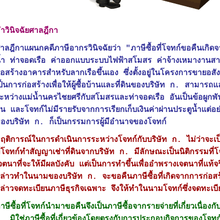
ำวินิจฉัยศาลฎีกา
าลฎีกาแผนกคดีภาษีอากรวินิจฉัยว่า "ภาษีซื้อที่โจทก์ขอคืนเกิด
้ำ ท่าจอดเรือ ค่าออกแบบระบบไฟฟ้าสโมสร ค่าจ้างเหมางานส
่อสร้างอาคารสำหรับลากเรือขึ้นเอง ซึ่งตั้งอยู่ในโครงการขายอสั
ป็นการก่อสร้างเพื่อให้ผู้ซื้อบ้านและที่ดินของบริษัท ก. สามารถแ
ะหว่างแม่น้ำนครไชยศรีกับสโมสรและท่าจอดเรือ อันเป็นข้อผูกพัน
น และโจทก์ไม่มีรายรับจากการเรียกเก็บเงินค่าผ่านประตูน้ำแต่อย
องบริษัท ก. ก็เป็นกรรมการผู้มีอำนาจของโจทก์
ฤติการณ์ในการดำเนินการระหว่างโจทก์กับบริษัท ก. ไม่ว่าจะ
ี่โจทก์ทำสัญญาเช่าที่ดินจากบริษัท ก. มีลักษณะเป็นนิติกรรมที่โ
จตนาที่จะให้มีผลบังคับ แต่เป็นการทำขึ้นเพื่ออำพรางเจตนาที่แท้จร
ล่าวทำในนามของบริษัท ก. จะขอคืนภาษีซื้อที่เกิดจากการก่อสร้า
ล่าวจดทะเบียนภาษีธุรกิจเฉพาะ จึงให้ทำในนามโจทก์ซึ่งจดทะเบีย
าษีซื้อที่โจทก์นำมาขอคืนจึงเป็นภาษีซื้อจากรายจ่ายที่เกี่ยวเนื่
. มิใช่ภาษีซื้อที่เกี่ยวข้องโดยตรงกับการประกอบกิจการของโจทก์ 