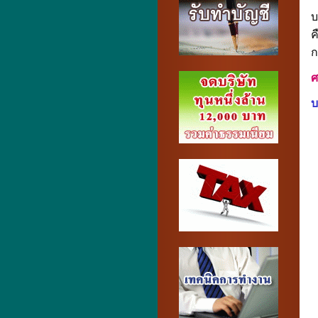
บ
ค
ก
ศ
บ