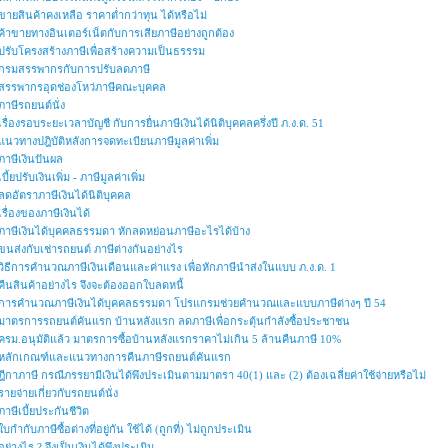
ขายสินค้าคงเหลือ ราคาต่ำกว่าทุน ได้หรือไม่
ค้าขายทางอินเตอร์เน็ตกับการเสียภาษีอย่างถูกต้อง
ปรับโครงสร้างภาษีเพื่อสร้างความเป็นธรรรม
กรมสรรพากรกับการปรับลดภาษี
สรรพากรอุดช่องโหว่ภาษีคณะบุคคล
ภาษีรถยนต์นั่ง
เรื่องรอบระยะเวลาบัญชี กับการยื่นภาษีเงินได้นิติบุคคลครึ่งปี ภ.ง.ด. 51
แนวทางปฎิบัติหลังการจดทะเบียนภาษีมูลค่าเพิ่ม
ภาษีเงินปันผล
เบี้ยปรับเงินเพิ่ม - ภาษีมูลค่าเพิ่ม
ลดอัตราภาษีเงินได้นิติบุคคล
เรื่องของภาษีเงินได้
ภาษีเงินได้บุคคลธรรมดา หักลดหย่อนภาษีอะไรได้บ้าง
ขนส่งกับเช่ารถยนต์ ภาษีต่างกันอย่างไร
วิธีการคำนวณภาษีเงินเดือนและค่าแรง เพื่อหักภาษีนำส่งในแบบ ภ.ง.ด. 1
คืนสินค้าอย่างไร จึงจะต้องออกใบลดหนี้
การคำนวณภาษีเงินได้บุคคลธรรมดา โปรแกรมช่วยคำนวณและแบบภาษีต่างๆ ปี 54
มาตรการรถยนต์คันแรก บ้านหลังแรก ลดภาษีเพื่อกระตุ้นกำลังซื้อประชาชน
ครม.อนุมัติแล้ว มาตรการซื้อบ้านหลังแรกราคาไม่เกิน 5 ล้านคืนภาษี 10%
หลักเกณฑ์และแนวทางการคืนภาษีรถยนต์คันแรก
ฎีกาภาษี กรณีภรรยามีเงินได้พึงประเมินตามมาตรา 40(1) และ (2) ต้องเฉลี่ยค่าใช้จ่ายหรือไม่
รายจ่ายเกี่ยวกับรถยนต์นั่ง
ภาษีเบี้ยประกันชีวิต
ใบกำกับภาษีซื้อต่างที่อยู่กัน ใช้ได้ (ถูกที่) ไม่ถูกประเมิน
อย่างไร ? จึงเป็นเงินได้พึงประเมิน