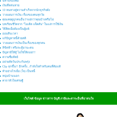
นิทานของพ่อ
เงินที่หล่นหาย
10 หนทางสู่ความสำเร็จจากนักธุรกิจดัง
วางแผนการเงิน เรื่องของคนทุกวัย
คุณเคยดูถูกคนอื่นว่าแย่กว่าคุณบ้างหรือไม่
บทเรียนชีวิตจาก "ไมเคิล แจ็คสัน" ในแง่การใช้เงิน
วิธีคิดเมื่อต้องเป็นผู้แพ้
ออมสินเวลา
แก้ปัญหาหนี้ด้วยสติ
วางแผนการเงินเป็นเรื่องของทุกคน
ลิขิตฟ้า หรือจะสู้มานะตน
ปัญหามีให้สู้ ไม่ใช่ให้ถอย!!!
ความซื่อสัตย์
อย่าผลัดวันประกันพรุ่ง
Clip ลุกขึ้น!! อีกครั้ง...กำลังใจสำหรับคนที่ท้อแท้
ทำอย่างไรเมื่อ (ใจ) เป็นหนี้
หนุ่มบ้านนอก
คาถาหัวใจเศรษฐี
เว็บไซต์ ข้อมูล ข่าวสาร บัญชี ภาษีและสาระอื่นที่น่าสนใจ