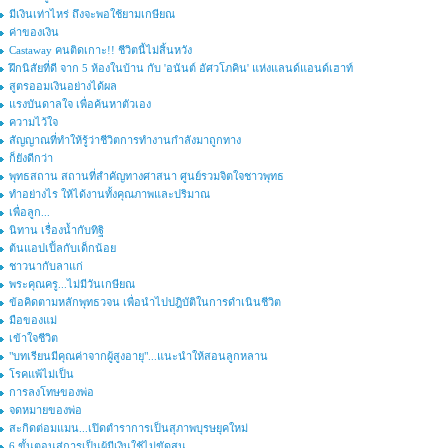
มีเงินเท่าไหร่ ถึงจะพอใช้ยามเกษียณ
ค่าของเงิน
Castaway คนติดเกาะ!! ชีวิตนี้ไม่สิ้นหวัง
ฝึกนิสัยที่ดี จาก 5 ห้องในบ้าน กับ 'อนันต์ อัศวโภคิน' แห่งแลนด์แอนด์เฮาท์
สูตรออมเงินอย่างได้ผล
แรงบันดาลใจ เพื่อค้นหาตัวเอง
ความไว้ใจ
สัญญาณที่ทำให้รู้ว่าชีวิตการทำงานกำลังมาถูกทาง
ก็ยังดีกว่า
พุทธสถาน สถานที่สำคัญทางศาสนา ศูนย์รวมจิตใจชาวพุทธ
ทำอย่างไร ให้ได้งานทั้งคุณภาพและปริมาณ
เพื่อลูก...
นิทาน เรื่องน้ำกับทิฐิ
ต้นแอปเปิ้ลกับเด็กน้อย
ชาวนากับลาแก่
พระคุณครู...ไม่มีวันเกษียณ
ข้อคิดตามหลักพุทธวจน เพื่อนำไปปฎิบัติในการดำเนินชีวิต
มือของแม่
เข้าใจชีวิต
"บทเรียนมีคุณค่าจากผู้สูงอายุ"...แนะนำให้สอนลูกหลาน
โรคแพ้ไม่เป็น
การลงโทษของพ่อ
จดหมายของพ่อ
สะกิดต่อมแมน...เปิดตำราการเป็นสุภาพบุรษยุคใหม่
6 ขั้นตอนสู่การเป็นผู้มีเงินใช้ไม่ขัดสน