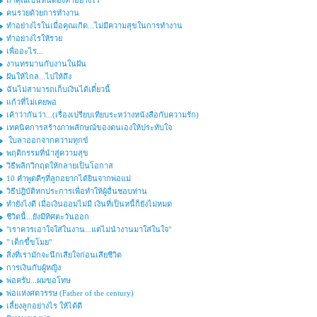
ถ้าคุณเป็นหนี้ต้องทำอย่างไร
คนรวยด้วยการทำงาน
ทำอย่างไรในเมื่อคุณเกิด...ไม่มีความสุขในการทำงาน
ทำอย่างไรให้รวย
เพื่ออะไร...
งานทรมานกับงานในฝัน
ฝันให้ไกล...ไปให้ถึง
ฉันไม่สามารถเก็บเงินได้เดี๋ยวนี้
แก้วที่ไม่เคยพอ
เค้าว่ากันว่า...(เรื่องเปรียบเทียบระหว่างหนังสือกับความรัก)
เทคนิคการสร้างภาพลักษณ์ของตนเองให้ประทับใจ
ใบลาออกจากความทุกข์
พฤติกรรมที่นำสู่ความสุข
วิธีพลิกวิกฤตให้กลายเป็นโอกาส
10 คำพูดดีๆที่ลูกอยากได้ยินจากพ่อแม่
วิธีปฎิบัติหกประการเพื่อทำให้ผู้อื่นชอบท่าน
ทำยังไงดี เมื่อเงินออมไม่มี เงินที่เป็นหนี้ก็ยังไม่หมด
ชีวิตนี้...ยังมีทิศตะวันออก
"เราควรเอาใจใส่ในงาน...แต่ไม่นำงานมาใส่ในใจ"
" เด็กขี้ขโมย"
สิ่งที่เรามักจะนึกเสียใจก่อนเสียชีวิต
การเงินกับผู้หญิง
พ่อครับ...ผมขอโทษ
พ่อแห่งศตวรรษ (Father of the century)
เลี้ยงลูกอย่างไร ให้ได้ดี