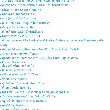
3 ปี (นับจากปี 2555) เศรษฐกิจไทย 'เลี่ยงความเสี่ยง- คว้าโอกาส'
กะทิชาวเกาะ “กว่าจะมาเป็น กะทิ UHT รายแรกของไทย”
เส้นทางความสำเร็จของ "หมอเส็ง"
แนวโน้มการตลาดออนไลน์
ทฤษฎีผลประโยชน์กับการลงทุน
การออกแบบเพื่อเพิ่มมูลค่าให้กับผลิตภัณฑ์
Google กับการพัฒนาธุรกิจ
ความท้าทายเอสเอ็มอีไทยในปี 2554
แนวทางการบริหารเงินในปี 2554
เรื่องราวของราชารีไซเคิลเมืองไทย ที่เริ่มต้นธุรกิจเก็บขยะมาขาย จนธุรกิจเติบโตรวยเป็น
เศรษฐี
สัมภาษณ์เจ้าของธุรกิจจานดาวเทียม PSI...เส้นทางกว่าจะมาถึงวันนี้
วิธีจัดการกับลูกค้าที่ชอบโวยวาย
สูตรสำเร็จ การบริหารกิจการกาแฟ (แบล็คแคนยอน) สู่ระดับสากล
Change Management
สื่อออนไลน์กับการทำธุรกิจ
การส่งต่อธุรกิจครอบครัว
เปลี่ยนงานใหม่อย่างไรไม่ให้พลาด
ขายตรงผ่านดาวเทียม
ธุรกิจอีคอมเมิซไทย..ก้าวไกลแค่ไหน
ทำอย่างไรเมื่อเงินขาดมือ
เคล็ดลับ 7 ประการในการรักษาลูกค้าให้อยู่กับเราตลอดไป
"วิกฤติเศรษฐกิจแบบนี้นักธุรกิจต้องทำอะไรบ้าง"
"ลูกหนี้" คือ "กับดัก" ของกระแสเงินสด
อย่าใช้เงินกู้ผิดประเภท
ทำอย่างไรให้อีกฝ่ายตอบ เยส (Yes) !