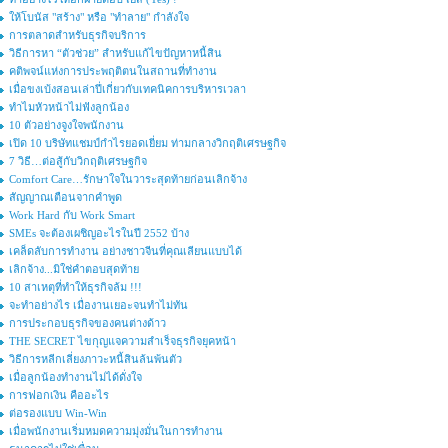
ให้โบนัส "สร้าง" หรือ "ทำลาย" กำลังใจ
การตลาดสำหรับธุรกิจบริการ
วิธีการหา “ตัวช่วย” สำหรับแก้ไขปัญหาหนี้สิน
คติพจน์แห่งการประพฤติตนในสถานที่ทำงาน
เมื่อขงเบ้งสอนเล่าปี่เกี่ยวกับเทคนิคการบริหารเวลา
ทำไมหัวหน้าไม่ฟังลูกน้อง
10 ตัวอย่างจูงใจพนักงาน
เปิด 10 บริษัทแชมป์กำไรยอดเยี่ยม ท่ามกลางวิกฤติเศรษฐกิจ
7 วิธี…ต่อสู้กับวิกฤติเศรษฐกิจ
Comfort Care…รักษาใจในวาระสุดท้ายก่อนเลิกจ้าง
สัญญาณเตือนจากคำพูด
Work Hard กับ Work Smart
SMEs จะต้องเผชิญอะไรในปี 2552 บ้าง
เคล็ดลับการทำงาน อย่างชาวจีนที่คุณเลียนแบบได้
เลิกจ้าง...มิใช่คำตอบสุดท้าย
10 สาเหตุที่ทำให้ธุรกิจล้ม !!!
จะทำอย่างไร เมื่องานเยอะจนทำไม่ทัน
การประกอบธุรกิจของคนต่างด้าว
THE SECRET ไขกุญแจความสำเร็จธุรกิจยุคหน้า
วิธีการหลีกเลี่ยงภาวะหนี้สินล้นพ้นตัว
เมื่อลูกน้องทำงานไม่ได้ดั่งใจ
การฟอกเงิน คืออะไร
ต่อรองแบบ Win-Win
เมื่อพนักงานเริ่มหมดความมุ่งมั่นในการทำงาน