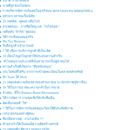
ธนาคารไม่ใช่เพื่อน
นายที่ลูกน้องไม่ชอบ
การบริหารจัดการเงินสดในธุรกิจขนาดกลางและขนาดย่อม(SMEs)
อย่าฆ่าเวลาจนเป็นนิสัย
10 เทคนิค...พูดอย่างมือโปร
สาเหตุของ... การคิดใหญ่ แต่...ไปไม่รอด !
เคล็ดลับ "จำกัด" จุดอ่อน
วิธีการเขียนแผนธุรกิจ
Me Too Business
รับมือลูกค้าเจ้าอารมณ์
7 วิธี เพื่อการบริการลูกค้าที่เป็นเลิศ
10 เงื่อนไขผูกใจลูกค้าให้ประสบความสำเร็จ
ทำไมคนบางประเภทจึงไม่สามารถเป็นผู้นำคนได้
ความสำเร็จที่เกิดจาก “ทีมสนับสนุน”
ประโยชน์ที่ได้รับ จากการเข้าจดทะเบียนในตลาดหลักทรัพย์
ทำ Team ให้ Work
21 เหตุแห่งความล้มเหลวของท่านกว๋อฉาง (นักปราชญ์ชาวจีน)
10 วิธีในการเอาชนะความกลัวในการขาย
จ้างคน...ที่ใจ (Passion-Based Recruitment)
วิธีการจัดการ งานสุดเซ็งให้กลับชื่นมื่น
คัดเลือกคนที่ “ใช่”
7 วิธีในการจัดการเงินสดหมุนเวียนให้มีประสิทธิภาพ
เจรจาต่อรองอย่างผู้ชนะ
ท็อปฮิตสาเหตุ...งานไม่เดิน !!!
ทำอย่างไรให้เป็นคนมีความคิดสร้างสรรค์
10 เหตุผลดีๆ ที่ควรวางแผนการเงิน