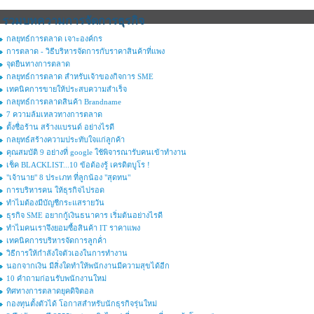
รวมบทความการจัดการธุรกิจ
กลยุทธ์การตลาด เจาะองค์กร
การตลาด - วิธีบริหารจัดการกับราคาสินค้าที่แพง
จุดยืนทางการตลาด
กลยุทธ์การตลาด สำหรับเจ้าของกิจการ SME
เทคนิคการขายให้ประสบความสำเร็จ
กลยุทธ์การตลาดสินค้า Brandname
7 ความล้มเหลวทางการตลาด
ตั้งชื่อร้าน สร้างแบรนด์ อย่างไรดี
กลยุทธ์สร้างความประทับใจแก่ลูกค้า
คุณสมบัติ 9 อย่างที่ google ใช้พิจารณารับคนเข้าทำงาน
เช็ค BLACKLIST...10 ข้อต้องรู้ เครดิตบูโร !
"เจ้านาย" 8 ประเภท ที่ลูกน้อง "สุดทน"
การบริหารคน ให้ธุรกิจไปรอด
ทำไมต้องมีบัญชีกระแสรายวัน
ธุรกิจ SME อยากกู้เงินธนาคาร เริ่มต้นอย่างไรดี
ทำไมคนเราจึงยอมซื้อสินค้า IT ราคาแพง
เทคนิคการบริหารจัดการลูกค้่า
วิธีการให้กำลังใจตัวเองในการทำงาน
นอกจากเงิน มีสิ่งใดทำให้พนักงานมีความสุขได้อีก
10 คำถามก่อนรับพนักงานใหม่
ทิศทางการตลาดยุคดิจิตอล
กองทุนตั้งตัวได้ โอกาสสำหรับนักธุรกิจรุ่นใหม่