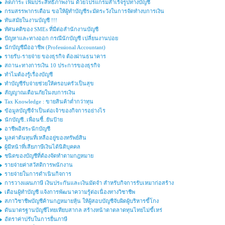
ลดภาระ เพิ่มประสิทธิภาพงาน ด้วยโปรแกรมสำเร็จรูปทางบัญชี
กรมสรรพากรเตือน ขอให้ผู้ทำบัญชีระมัดระวังในการจัดทำงบการเงิน
ทันสมัยในงานบัญชี !!!
ทัศนคติของ SMEs ที่มีต่อสำนักงานบัญชี
ปัญหาและทางออก กรณีนักบัญชี เปลี่ยนงานบ่อย
นักบัญชีมืออาชีพ (Professional Accountant)
รายรับ-รายจ่าย ของธุรกิจ ต้องผ่านธนาคาร
สถานะทางการเงิน 10 ประการของธุรกิจ
ทำไมต้องรู้เรื่องบัญชี
ทำบัญชีรับจ่ายช่วยให้ครอบครัวเป็นสุข
สัญญาณเตือนภัยในงบการเงิน
Tax Knowledge : ขายสินค้าต่ำกว่าทุน
ข้อมูลบัญชีจำเป็นต่อเจ้าของกิจการอย่างไร
นักบัญชี..เพื่อนซี้..ยันป้าย
อาชีพอิสระนักบัญชี
มูลค่าต้นทุนที่เหลืออยู่ของทรัพย์สิน
ผู้มีหน้าที่เสียภาษีเงินได้นิติบุคคล
ชนิดของบัญชีที่ต้องจัดทำตามกฎหมาย
รายจ่ายค่าสวัสดิการพนักงาน
รายจ่ายในการดำเนินกิจการ
การวางแผนภาษี เงินประกันและเงินมัดจำ สำหรับกิจการรับเหมาก่อสร้าง
เตือนผู้ทำบัญชี แจ้งการพัฒนาความรู้ต่อเนื่องทางวิชาชีพ
สภาวิชาชีพบัญชีค้านกฎหมายหุ้น ให้ผู้สอบบัญชีจับผิดผู้บริหารขี้โกง
ดันมาตรฐานบัญชีไทยเทียบสากล สร้างหน้าตาตลาดทุนไทยไม่ขี้เหร่
อัตราค่าปรับในการยื่นภาษี