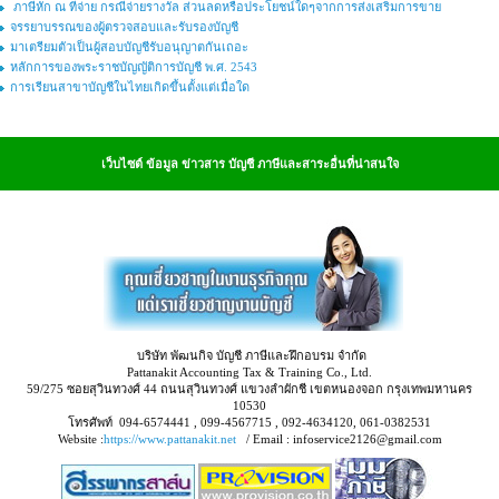
ภาษีหัก ณ ที่จ่าย กรณีจ่ายรางวัล ส่วนลดหรือประโยชน์ใดๆจากการส่งเสริมการขาย
จรรยาบรรณของผู้ตรวจสอบและรับรองบัญชี
มาเตรียมตัวเป็นผู้สอบบัญชีรับอนุญาตกันเถอะ
หลักการของพระราชบัญญัติการบัญชี พ.ศ. 2543
การเรียนสาขาบัญชีในไทยเกิดขึ้นตั้งแต่เมื่อใด
เว็บไซต์ ข้อมูล ข่าวสาร บัญชี ภาษีและสาระอื่นที่น่าสนใจ
บริษัท พัฒนกิจ บัญชี ภาษีและฝึกอบรม จำกัด
Pattanakit Accounting Tax & Training Co., Ltd.
59/275 ซอยสุวินทวงศ์ 44 ถนนสุวินทวงศ์ แขวงลำผักชี เขตหนองจอก กรุงเทพมหานคร
10530
โทรศัพท์ 094-6574441 , 099-4567715 , 092-4634120, 061-0382531
Website :
https://www.pattanakit.net
/ Email : infoservice2126@gmail.com