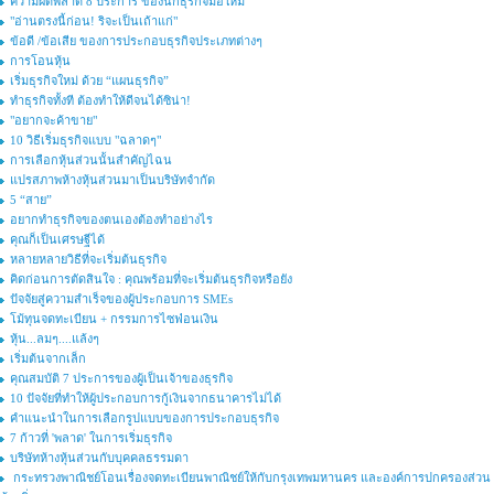
ความผิดพลาด 8 ประการ ของนักธุรกิจมือใหม่
"อ่านตรงนี้ก่อน! ริจะเป็นเถ้าแก่"
ข้อดี /ข้อเสีย ของการประกอบธุรกิจประเภทต่างๆ
การโอนหุ้น
เริ่มธุรกิจใหม่ ด้วย “แผนธุรกิจ”
ทำธุรกิจทั้งที ต้องทำให้ดีจนได้ซิน่า!
"อยากจะค้าขาย"
10 วิธีเริ่มธุรกิจแบบ "ฉลาดๆ"
การเลือกหุ้นส่วนนั้นสำคัญไฉน
แปรสภาพห้างหุ้นส่วนมาเป็นบริษัทจำกัด
5 “สาย”
อยากทำธุรกิจของตนเองต้องทำอย่างไร
คุณก็เป็นเศรษฐีได้
หลายหลายวิธีที่จะเริ่มต้นธุรกิจ
คิดก่อนการตัดสินใจ : คุณพร้อมที่จะเริ่มต้นธุรกิจหรือยัง
ปัจจัยสู่ความสำเร็จของผู้ประกอบการ SMEs
โม้ทุนจดทะเบียน + กรรมการไซฟ่อนเงิน
หุ้น...ลมๆ....แล้งๆ
เริ่มต้นจากเล็ก
คุณสมบัติ 7 ประการของผู้เป็นเจ้าของธุรกิจ
10 ปัจจัยที่ทำให้ผู้ประกอบการกู้เงินจากธนาคารไม่ได้
คำแนะนำในการเลือกรูปแบบของการประกอบธุรกิจ
7 ก้าวที่ 'พลาด' ในการเริ่มธุรกิจ
บริษัทห้างหุ้นส่วนกับบุคคลธรรมดา
กระทรวงพาณิชย์โอนเรื่องจดทะเบียนพาณิชย์ให้กับกรุงเทพมหานคร และองค์การปกครองส่วน