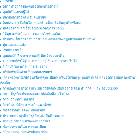
5 “สาย”
อยากทำธุรกิจของตนเองต้องทำอย่างไร
คุณก็เป็นเศรษฐีได้
หลายหลายวิธีที่จะเริ่มต้นธุรกิจ
คิดก่อนการตัดสินใจ : คุณพร้อมที่จะเริ่มต้นธุรกิจหรือยัง
ปัจจัยสู่ความสำเร็จของผู้ประกอบการ SMEs
โม้ทุนจดทะเบียน + กรรมการไซฟ่อนเงิน
สรุปประเด็นสำคัญที่มีการเปลี่ยนแปลงเรื่องกฎหมายหุ้นส่วนบริษัท
หุ้น...ลมๆ....แล้งๆ
เริ่มต้นจากเล็ก
คุณสมบัติ 7 ประการของผู้เป็นเจ้าของธุรกิจ
10 ปัจจัยที่ทำให้ผู้ประกอบการกู้เงินจากธนาคารไม่ได้
7 ก้าวที่ 'พลาด' ในการเริ่มธุรกิจ
บริษัทห้างหุ้นส่วนกับบุคคลธรรมดา
กระทรวงพาณิชย์โอนเรื่องจดทะเบียนพาณิชย์ให้กับกรุงเทพมหานคร และองค์การปกครองส่วน
ท้องถิ่น
กรมพัฒนาธุรกิจการค้า เผย สถิติจดทะเบียนธุรกิจเดือน ธันวาคม และ รอบปี 2550
อยากมีธุรกิจเป็นของตนเองต้องคิดถึงอะไรบ้าง
ก้าวแรกบนถนนธุรกิจ
ใครบ้าง...ที่ต้องจดทะเบียนพาณิชย์
ข้อควรรู้ก่อนจดทะเบียนธุรกิจ
ประเภทของธุรกิจ / ธุรกิจแบ่งเป็นกี่ประเภท
ความรู้เกี่ยวกับเครื่องหมายการค้า
ข้อควรทราบในการจดทะเบียน
วิธีการจดทะเบียนภาษีมูลค่าเพิ่ม