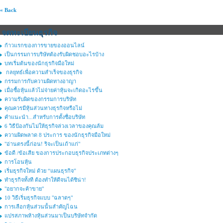
« Back
จดทะเบียนธุรกิจ
ก้าวแรกของการขายของออนไลน์
เป็นกรรมการบริษัทต้องรับผิดชอบอะไรบ้าง
บทเริ่มต้นของนักธุรกิจมือใหม่
กลยุทธ์เพื่อความสำเร็จของธุรกิจ
กรรมการกับความผิดทางอาญา
เมื่อซื้อหุ้นแล้วไม่จ่ายค่าหุ้นจะเกิดอะไรขึ้น
ความรับผิดของกรรมการบริษัท
คุณควรมีหุ้นส่วนทางธุรกิจหรือไม่
คำแนะนำ...สำหรับการตั้งชื่อบริษัท
6 วิธีป้องกันไม่ให้ธุรกิจล่วงเวลาของคุณล้ม
ความผิดพลาด 8 ประการ ของนักธุรกิจมือใหม่
"อ่านตรงนี้ก่อน! ริจะเป็นเถ้าแก่"
ข้อดี /ข้อเสีย ของการประกอบธุรกิจประเภทต่างๆ
การโอนหุ้น
เริ่มธุรกิจใหม่ ด้วย “แผนธุรกิจ”
ทำธุรกิจทั้งที ต้องทำให้ดีจนได้ซิน่า!
"อยากจะค้าขาย"
10 วิธีเริ่มธุรกิจแบบ "ฉลาดๆ"
การเลือกหุ้นส่วนนั้นสำคัญไฉน
แปรสภาพห้างหุ้นส่วนมาเป็นบริษัทจำกัด