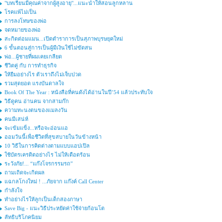
"บทเรียนมีคุณค่าจากผู้สูงอายุ"...แนะนำให้สอนลูกหลาน
โรคแพ้ไม่เป็น
การลงโทษของพ่อ
จดหมายของพ่อ
สะกิดต่อมแมน...เปิดตำราการเป็นสุภาพบุรษยุคใหม่
6 ขั้นตอนสู่การเป็นผู้มีเงินใช้ไม่ขัดสน
พ่อ...ผู้ชายที่ผมเคยเกลียด
ชีวิตคู่ กับ การทำธุรกิจ
ให้ยืมอย่างไร ตัวเราถึงไม่เจ็บปวด
รวมสุดยอด แรงบันดาลใจ
Book Of The Year : หนังสือที่คนดังได้อ่านในปี’54 แล้วประทับใจ
วิธีดูคน อ่านคน จากสามก๊ก
ความทะนงตนของแมลงวัน
คนมีเสน่ห์
จะเข้มแข็ง...หรือจะอ่อนแอ
ออมวันนี้เพื่อชีวิตที่สุขสบายในวันข้างหน้า
10 วิธีในการคิดต่างตามแบบแอปเปิล
ใช้บัตรเครดิตอย่างไร ไม่ให้เดือดร้อน
ระวังภัย!... “แก๊งโจรกรรมรถ”
ถามเถิดจะเกิดผล
แฉกลโกงใหม่ ! ...ภัยจาก แก๊งค์ Call Center
กำลังใจ
ทำอย่างไรให้ลูกเป็นเด็กสองภาษา
Save Big - แนะวิธีประหยัดค่าใช้จ่ายก้อนโต
ลัทธิบริโภคนิยม