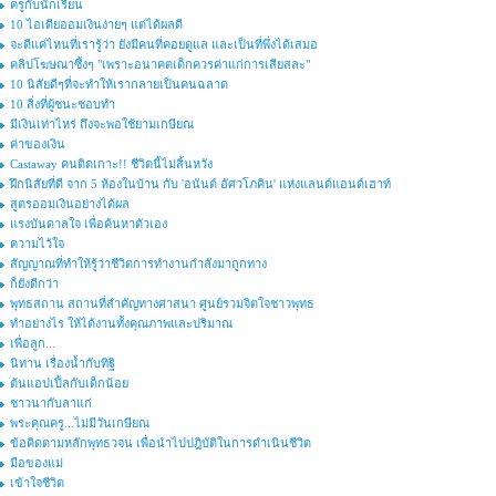
ครูกับนักเรียน
10 ไอเดียออมเงินง่ายๆ แต่ได้ผลดี
จะดีแค่ไหนที่เรารู้ว่า ยังมีคนที่คอยดูแล และเป็นที่พึ่งได้เสมอ
คลิปโฆษณาซึ้งๆ "เพราะอนาคตเด็กควรค่าแก่การเสียสละ"
10 นิสัยดีๆที่จะทำให้เรากลายเป็นคนฉลาด
10 สิ่งที่ผู้ชนะชอบทำ
มีเงินเท่าไหร่ ถึงจะพอใช้ยามเกษียณ
ค่าของเงิน
Castaway คนติดเกาะ!! ชีวิตนี้ไม่สิ้นหวัง
ฝึกนิสัยที่ดี จาก 5 ห้องในบ้าน กับ 'อนันต์ อัศวโภคิน' แห่งแลนด์แอนด์เฮาท์
สูตรออมเงินอย่างได้ผล
แรงบันดาลใจ เพื่อค้นหาตัวเอง
ความไว้ใจ
สัญญาณที่ทำให้รู้ว่าชีวิตการทำงานกำลังมาถูกทาง
ก็ยังดีกว่า
พุทธสถาน สถานที่สำคัญทางศาสนา ศูนย์รวมจิตใจชาวพุทธ
ทำอย่างไร ให้ได้งานทั้งคุณภาพและปริมาณ
เพื่อลูก...
นิทาน เรื่องน้ำกับทิฐิ
ต้นแอปเปิ้ลกับเด็กน้อย
ชาวนากับลาแก่
พระคุณครู...ไม่มีวันเกษียณ
ข้อคิดตามหลักพุทธวจน เพื่อนำไปปฎิบัติในการดำเนินชีวิต
มือของแม่
เข้าใจชีวิต