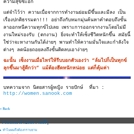
ความสุขซะอีก
แต่จำไว้ว่า ความเบื่อจากการทำงานย่อมมีขึ้นและมีลง เป็น
เรื่องปกติธรรมดา!!! อย่าถึงกับหมกมุ่นค้นหาคำตอบถึงขั้น
ลาออกหนีความทุกข์ไปเลย เพราะการออกจากงานโดยไม่มี
งานใหม่รองรับ (ตกงาน) ยิ่งจะทำให้เซ็งชีวิตหนักขึ้น สมัยนี้
ใช่ว่าจะหางานกันได้ง่ายๆ พานทำให้ความมั่นใจและกำลังใจ
ต่างๆ ลดน้อยถอยลงถึงขั้นติดลบเอาง่ายๆ
ฉะนั้น เซ็งงานเมื่อไหร่ให้รีบบอกตัวเองว่า “ล้มไปก็เป็นทุกข์
ลุกขึ้นมาสู้ดีกว่า” แม้ต้องฮึดหนักหน่อย แต่ก็คุ้มค่า
บทความจาก นิตยสารผู้หญิง รายปักษ์ ที่มา :
http://women.sanook.com
« Back
รวมแนะนำบทความดีๆ
ทำไมผมถึงต้องกราบยาม