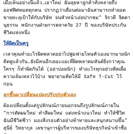
เมื่อเห็นอย่างนี้แล้ว…เอาใหม่ ฉันลุยหาลูกค้าทั้งหลายถึง
ออฟฟิศหมดทุกคน ปรากฏว่าเดือนต่อมาฉันสามารถทำยอด
ขายทะลุเป้าให้กับบริษัท จนหัวหน้าเอ่ยปากชม” จิรวดี จิตตา
นุธรรม พนักงานฝ่ายการตลาดวัย 27 ปี ของบริษัทประกัน
ชีวิตแห่งหนึ่ง
ให้ผิดเป็นครู
เวลาคุณทำอะไรผิดพลาดอย่าไปฟูมฟายโทษตัวเองมากมายนัก
คิดดูแล้วกัน…ยังมีคนอีกเยอะแยะที่ผิดพลาดมหันต์ยิ่งกว่าคุณ
ใครๆ ก็ทำผิดกันได้ (อย่าบ่อยนัก) ทำอะไรทุกอย่างคิดเผื่อ
ความล้มเหลวไว้บ้าง พยายามคิดให้มี Safe T-Cut ไว้
ก่อน
ลุกขึ้นมาเปลี่ยนแปลงปรับปรุงตัวเอง
ต้องเปลี่ยนตั้งแต่รูปลักษณ์ภายนอกจนถึงรูปลักษณ์ภายใน
“การตัดผมใหม่ ทำสีผมใหม่ แต่งหน้าแนวใหม่ ทำให้ชีวิต
ฉันมีชีวิตชีวา มองสิ่งรอบตัวอย่างท้าทายและสนุกสนานขึ้น”
สุนีย์ วิทยากุล เลขานุการผู้บริหารของบริษัทธุรกิจนำเข้าชื่อ