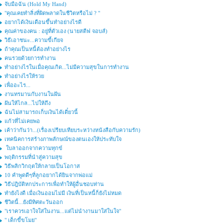
จับมือฉัน (Hold My Hand)
"คุณเคยทำสิ่งที่ผิดพลาดในชีวิตหรือไม่ ? "
อยากได้เงินเดือนขึ้นทำอย่างไรดี
คุณค่าของคน : อยู่ที่ตัวเอง (นายสตีฟ จอบส์)
วิธีเอาชนะ...ความขี้เกียจ
ถ้าคุณเป็นหนี้ต้องทำอย่างไร
คนรวยด้วยการทำงาน
ทำอย่างไรในเมื่อคุณเกิด...ไม่มีความสุขในการทำงาน
ทำอย่างไรให้รวย
เพื่ออะไร...
งานทรมานกับงานในฝัน
ฝันให้ไกล...ไปให้ถึง
ฉันไม่สามารถเก็บเงินได้เดี๋ยวนี้
แก้วที่ไม่เคยพอ
เค้าว่ากันว่า...(เรื่องเปรียบเทียบระหว่างหนังสือกับความรัก)
เทคนิคการสร้างภาพลักษณ์ของตนเองให้ประทับใจ
ใบลาออกจากความทุกข์
พฤติกรรมที่นำสู่ความสุข
วิธีพลิกวิกฤตให้กลายเป็นโอกาส
10 คำพูดดีๆที่ลูกอยากได้ยินจากพ่อแม่
วิธีปฎิบัติหกประการเพื่อทำให้ผู้อื่นชอบท่าน
ทำยังไงดี เมื่อเงินออมไม่มี เงินที่เป็นหนี้ก็ยังไม่หมด
ชีวิตนี้...ยังมีทิศตะวันออก
"เราควรเอาใจใส่ในงาน...แต่ไม่นำงานมาใส่ในใจ"
" เด็กขี้ขโมย"