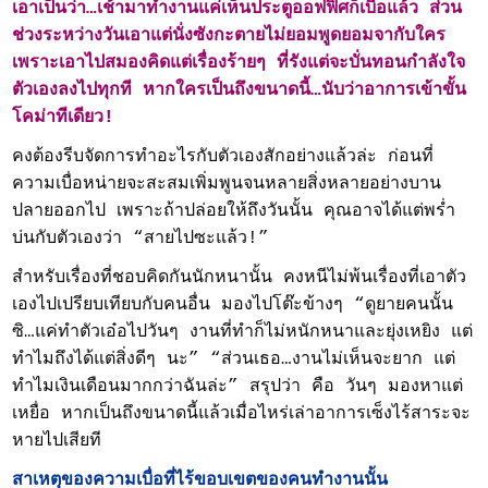
เอาเป็นว่า…เช้ามาทำงานแค่เห็นประตูออฟฟิศก็เบื่อแล้ว ส่วน
ช่วงระหว่างวันเอาแต่นั่งซังกะตายไม่ยอมพูดยอมจากับใคร
เพราะเอาไปสมองคิดแต่เรื่องร้ายๆ ที่รังแต่จะบั่นทอนกำลังใจ
ตัวเองลงไปทุกที หากใครเป็นถึงขนาดนี้…นับว่าอาการเข้าขั้น
โคม่าทีเดียว!
คงต้องรีบจัดการทำอะไรกับตัวเองสักอย่างแล้วล่ะ ก่อนที่
ความเบื่อหน่ายจะสะสมเพิ่มพูนจนหลายสิ่งหลายอย่างบาน
ปลายออกไป เพราะถ้าปล่อยให้ถึงวันนั้น คุณอาจได้แต่พร่ำ
บ่นกับตัวเองว่า “สายไปซะแล้ว!”
สำหรับเรื่องที่ชอบคิดกันนักหนานั้น คงหนีไม่พ้นเรื่องที่เอาตัว
เองไปเปรียบเทียบกับคนอื่น มองไปโต๊ะข้างๆ “ดูยายคนนั้น
ซิ…แค่ทำตัวเอ๋อไปวันๆ งานที่ทำก็ไม่หนักหนาและยุ่งเหยิง แต่
ทำไมถึงได้แต่สิ่งดีๆ นะ” “ส่วนเธอ…งานไม่เห็นจะยาก แต่
ทำไมเงินเดือนมากกว่าฉันล่ะ” สรุปว่า คือ วันๆ มองหาแต่
เหยื่อ หากเป็นถึงขนาดนี้แล้วเมื่อไหร่เล่าอาการเซ็งไร้สาระจะ
หายไปเสียที
สาเหตุของความเบื่อที่ไร้ขอบเขตของคนทำงานนั้น