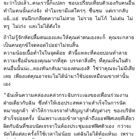
จะว่าไปแล้ว…คนเรานี้ก็แปลก ชอบเปรียบเทียบตัวเองกับคนอื่น
ทำไมคนนั้นเก่งจัง ทำไมเขามีแต่ใครๆ ชื่นชม แต่เรากลับ
แย้…แย่ จนนึกเกลียดความไม่สวย ไม่รวย ไม่โก้ ไม่เด่น ไม่
หรู ไม่เก่ง และไม่ได้ดังใจ
ถ้าไม่รู้จักหัดปลื้มตนเองและให้คุณค่าตนเองละก็ คุณจะกลาย
เป็นคนทุกข์ใจตลอดไปอย่าไม่จบสิ้น
ความน้อยเนื้อต่ำใจในจุดด้อย ตัวนี้แหละที่คอยบ่อนทำลาย
ความเชื่อมั่นของคุณมากที่สุด บรรดาสิ่งดีๆ ที่คุณเห็นในตัว
คนอื่นนั้นน่ะ…ลองหันกลับมามองตนเองสิ ใช่ว่าคุณจะไม่มีเสีย
เลย เพียงแต่คุณอาจจะไม่ได้นำมาใช้บ่อยเหมือนเขาเท่านั้น
เอง
“ฉันเห็นความคล่องแคล่วกระฉับกระเฉงของเพื่อนร่วมงาน
ฝ่ายเดียวกับฉัน ซึ่งทำให้เธอประสพความสำเร็จในการนัด
หมายลูกค้า ทำให้การเจรจาทำสัญญาสำคัญต่างๆ ของบริษัท
สำเร็จบ่อยครั้ง นั่นเพราะเธอเข้าหาลูกค้าถึงออฟฟิศเลยทีเดียว
ผิดกับฉันที่ชอบนัดเจรจาในห้องประชุมออฟฟิศตัวเอง กว่าจะ
นัดได้แต่ละครั้งก็ใช้เวลาไม่น้อย แต่ฉันไม่ได้ท้อแท้นะ เพราะ