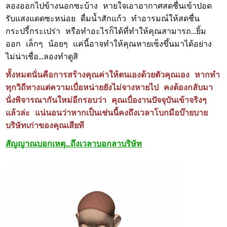
ลองออกไปข้างนอกซะบ้าง หายใจเอาอากาศสดชื่นเข้าปอด
รับแสงแดดซะหน่อย ดื่มน้ำสักแก้ว ทำอารมณ์ให้สดชื่น
กระปรี้กระเปร่า หรือทำอะไรก็ได้ที่ทำให้คุณสามารถ…ยิ้ม
ออก เล็กๆ น้อยๆ แค่นี้อาจทำให้คุณหายเซ็งขึ้นมาได้อย่าง
ไม่น่าเชื่อ…ลองทำดูสิ
ทั้งหมดนั่นคือการสร้างคุณค่าให้ตนเองด้วยตัวคุณเอง หากทำ
ทุกวิถีทางแต่ความเบื่อหน่ายยังไม่จางหายไป คงต้องกลับมา
นั่งพิจารณากันใหม่อีกรอบว่า คุณเบื่องานปัจจุบันเข้าจริงๆ
แล้วล่ะ แน่นอนว่าหากเป็นเช่นนี้คงถึงเวลาโบกมือบ๊ายบาย
บริษัทเก่าของคุณเสียที
สัญญาณบอกเหตุ…ถึงเวลาบอกลาบริษัท