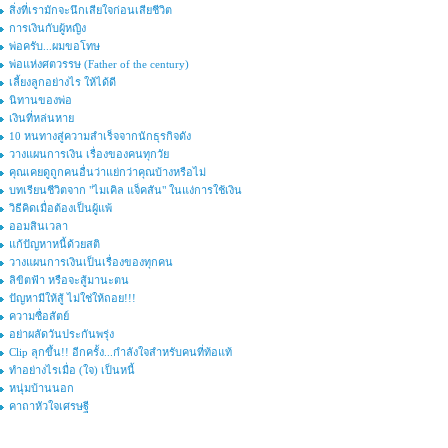
สิ่งที่เรามักจะนึกเสียใจก่อนเสียชีวิต
การเงินกับผู้หญิง
พ่อครับ...ผมขอโทษ
พ่อแห่งศตวรรษ (Father of the century)
เลี้ยงลูกอย่างไร ให้ได้ดี
นิทานของพ่อ
เงินที่หล่นหาย
10 หนทางสู่ความสำเร็จจากนักธุรกิจดัง
วางแผนการเงิน เรื่องของคนทุกวัย
คุณเคยดูถูกคนอื่นว่าแย่กว่าคุณบ้างหรือไม่
บทเรียนชีวิตจาก "ไมเคิล แจ็คสัน" ในแง่การใช้เงิน
วิธีคิดเมื่อต้องเป็นผู้แพ้
ออมสินเวลา
แก้ปัญหาหนี้ด้วยสติ
วางแผนการเงินเป็นเรื่องของทุกคน
ลิขิตฟ้า หรือจะสู้มานะตน
ปัญหามีให้สู้ ไม่ใช่ให้ถอย!!!
ความซื่อสัตย์
อย่าผลัดวันประกันพรุ่ง
Clip ลุกขึ้น!! อีกครั้ง...กำลังใจสำหรับคนที่ท้อแท้
ทำอย่างไรเมื่อ (ใจ) เป็นหนี้
หนุ่มบ้านนอก
คาถาหัวใจเศรษฐี