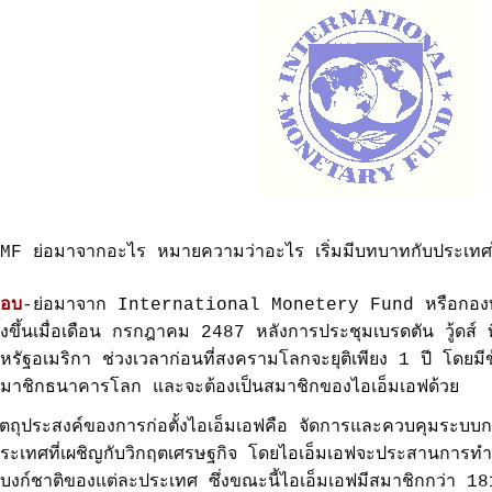
MF ย่อมาจากอะไร หมายความว่าอะไร เริ่มมีบทบาทกับประเทศไ
อบ
-ย่อมาจาก International Monetery Fund หรือกองทุน
ั้งขึ้นเมื่อเดือน กรกฎาคม 2487 หลังการประชุมเบรดตัน วู้ดส์ ที
หรัฐอเมริกา ช่วงเวลาก่อนที่สงครามโลกจะยุติเพียง 1 ปี โดยมีข้
มาชิกธนาคารโลก และจะต้องเป็นสมาชิกของไอเอ็มเอฟด้วย
ัตถุประสงค์ของการก่อตั้งไอเอ็มเอฟคือ จัดการและควบคุมระบบ
ระเทศที่เผชิญกับวิกฤตเศรษฐกิจ โดยไอเอ็มเอฟจะประสานการ
บงก์ชาติของแต่ละประเทศ ซึ่งขณะนี้ไอเอ็มเอฟมีสมาชิกกว่า 18