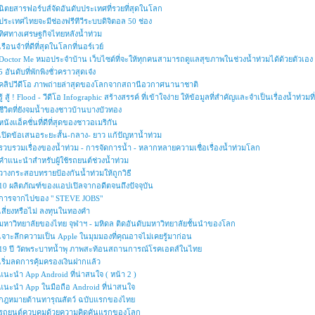
นิตยสารฟอร์บส์จัดอันดับประเทศที่รวยที่สุดในโลก
ประเทศไทยจะมีช่องฟรีทีวีระบบดิจิตอล 50 ช่อง
ทิศทางเศรษฐกิจไทยหลังน้ำท่วม
เรือนจำที่ดีที่สุดในโลกที่นอร์เวย์
Doctor Me หมอประจำบ้าน เว็บไซต์ที่จะให้ทุกคนสามารถดูแลสุขภาพในช่วงน้ำท่วมได้ด้วยตัวเอง
5 อันดับที่พักพิงชั่วคราวสุดเจ๋ง
คลิปวีดีโอ ภาพถ่ายล่าสุดของโลกจากสถานีอวกาศนานาชาติ
รู้ สู้ ! Flood - วีดีโอ Infographic สร้างสรรค์ ที่เข้าใจง่าย ให้ข้อมูลที่สำคัญและจำเป็นเรื่องน้ำท่ว
ชีวิตที่ยังจมน้ำของชาวบ้านบางบัวทอง
หนังแอ็คชั่นที่ดีที่สุดของชาวอเมริกัน
เปิดข้อเสนอระยะสั้น-กลาง- ยาว แก้ปัญหาน้ำท่วม
รวบรวมเรื่องของน้ำท่วม - การจัดการน้ำ - หลากหลายความเชื่อเรื่องน้ำท่วมโลก
คำแนะนำสำหรับผู้ใช้รถยนต์ช่วงน้ำท่วม
วางกระสอบทรายป้องกันน้ำท่วมให้ถูกวิธี
10 ผลิตภัณฑ์ของแอปเปิลจากอดีตจนถึงปัจจุบัน
การจากไปของ " STEVE JOBS"
เสี่ยงหรือไม่ ลงทุนในทองคำ
มหาวิทยาลัยของไทย จุฬาฯ - มหิดล ติดอันดับมหาวิทยาลัยชั้นนำของโลก
เจาะลึกความเป็น Apple ในมุมมองที่คุณอาจไม่เคยรู้มาก่อน
19 ปี วัดพระบาทน้ำพุ ภาพสะท้อนสถานการณ์โรคเอดส์ในไทย
เริ่มลดการคุ้มครองเงินฝากแล้ว
แนะนำ App Android ที่น่าสนใจ ( หน้า 2 )
แนะนำ App ในมือถือ Android ที่น่าสนใจ
กฎหมายต้านทารุณสัตว์ ฉบับแรกของไทย
รถยนต์ควบคุมด้วยความคิดคันแรกของโลก