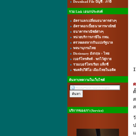
Download File บัญชี - ภาษี
รวม Link เอนกประสงค์
อัตราแลกเปลี่ยนธนาคารต่างๆ
อัตราดอกเบี้ยธนาคารพาณิชย์
ธนาคารพาณิชย์ต่างๆ
หน่วยบริการภาษีใน กทม.
ตรวจผลสลากกินแบ่งรัฐบาล
พจนานุกรมไทย
Dictionary อังกฤษ > ไทย
เบอร์โทรศัพท์ - พกไว้คู่กาย
รวมเบอร์โทรเรียก แท็กซี่
I
ชมคลิปวีดีโอ เมืองไทยในอดีต
ค้นหาบทความในเว็บไซต์
ต
ต
ส
ส
บริการของเรา (Service)
ว
ป
แ