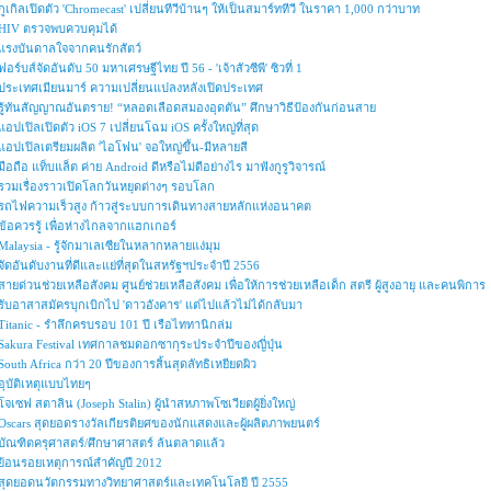
กูเกิลเปิดตัว 'Chromecast' เปลี่ยนทีวีบ้านๆ ให้เป็นสมาร์ททีวี ในราคา 1,000 กว่าบาท
HIV ตรวจพบควบคุมได้
แรงบันดาลใจจากคนรักสัตว์
ฟอร์บส์จัดอันดับ 50 มหาเศรษฐีไทย ปี 56 - 'เจ้าสัวซีพี' ซิวที่ 1
ประเทศเมียนมาร์ ความเปลี่ยนแปลงหลังเปิดประเทศ
รู้ทันสัญญาณอันตราย! “หลอดเลือดสมองอุดตัน” ศึกษาวิธีป้องกันก่อนสาย
แอปเปิลเปิดตัว iOS 7 เปลี่ยนโฉม iOS ครั้งใหญ่ที่สุด
แอปเปิลเตรียมผลิต 'ไอโฟน' จอใหญ่ขึ้น-มีหลายสี
มือถือ แท็บแล็ต ค่าย Android ดีหรือไม่ดีอย่างไร มาฟังกูรูวิจารณ์
รวมเรื่องราวเปิดโลกวันหยุดต่างๆ รอบโลก
รถไฟความเร็วสูง ก้าวสู่ระบบการเดินทางสายหลักแห่งอนาคต
ข้อควรรู้ เพื่อห่างไกลจากแฮกเกอร์
Malaysia - รู้จักมาเลเซียในหลากหลายแง่มุม
จัดอันดับงานที่ดีและแย่ที่สุดในสหรัฐฯประจำปี 2556
สายด่วนช่วยเหลือสังคม ศูนย์ช่วยเหลือสังคม เพื่อให้การช่วยเหลือเด็ก สตรี ผู้สูงอายุ และคนพิการ
รับอาสาสมัครบุกเบิกไป 'ดาวอังคาร' แต่ไปแล้วไม่ได้กลับมา
Titanic - รำลึกครบรอบ 101 ปี เรือไททานิกล่ม
Sakura Festival เทศกาลชมดอกซากุระประจำปีของญี่ปุ่น
South Africa กว่า 20 ปีของการสิ้นสุดลัทธิเหยียดผิว
อุบัติเหตุแบบไทยๆ
โจเซฟ สตาลิน (Joseph Stalin) ผู้นำสหภาพโซเวียตผู้ยิ่งใหญ่
Oscars สุดยอดรางวัลเกียรติยศของนักแสดงและผู้ผลิตภาพยนตร์
บัณฑิตครุศาสตร์/ศึกษาศาสตร์ ล้นตลาดแล้ว
ย้อนรอยเหตุการณ์สำคัญปี 2012
สุดยอดนวัตกรรมทางวิทยาศาสตร์และเทคโนโลยี ปี 2555