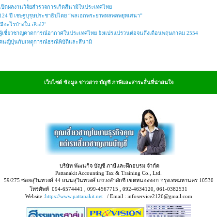
เปิดผลงานวิจัยสำรวจการเกิดสึนามิในประเทศไทย
124 ปี เชษฐบุรุษประชาธิปไตย “พลเอกพระยาพหลพลพยุหเสนา”
'มีอะไรบ้างใน iPad2'
ผู้เชี่ยวชาญคาดการณ์อากาศในประเทศไทย ยังแปรแปรวนต่อจนถึงเดือนพฤษภาคม 2554
คนญี่ปุ่นกับเหตุุการณ์ธรณีพิบัติและสึนามิ
เว็บไซต์ ข้อมูล ข่าวสาร บัญชี ภาษีและสาระอื่นที่น่าสนใจ
บริษัท พัฒนกิจ บัญชี ภาษีและฝึกอบรม จำกัด
Pattanakit Accounting Tax & Training Co., Ltd.
59/275 ซอยสุวินทวงศ์ 44 ถนนสุวินทวงศ์ แขวงลำผักชี เขตหนองจอก กรุงเทพมหานคร 10530
โทรศัพท์ 094-6574441 , 099-4567715 , 092-4634120, 061-0382531
Website :
https://www.pattanakit.net
/ Email : infoservice2126@gmail.com