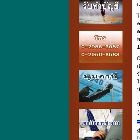
แ
ไ
ค
ด
พ
1
เ
เ
ร
ใ
ป
ป
(
ท
h