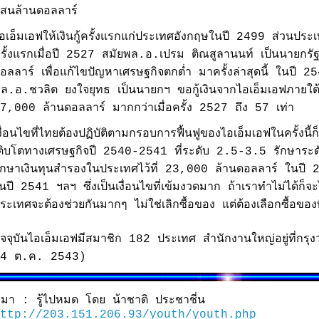
สนล้านดอลลาร์
อเอ็มเอฟให้เงินกู้ครั้งแรกแก่ประเทศอังกฤษในปี 2499 ส่วนประเ
รั้งแรกเมื่อปี 2527 สมัยพล.อ.เปรม ติณสูลานนท์ เป็นนายกรั
อลลาร์ เพื่อแก้ไขปัญหาเศรษฐกิจตกต่ำ มาครั้งล่าสุดนี้ ในปี 
ล.อ.ชวลิต ยงใจยุทธ เป็นนายกฯ ขอกู้เงินจากไอเอ็มเอฟภายใต้โ
7,000 ล้านดอลลาร์ มากกว่าเมื่อครั้ง 2527 ถึง 57 เท่า
งื่อนไขที่ไทยต้องปฏิบัติตามกรอบการฟื้นฟูของไอเอ็มเอฟในครั้งนี้
ติบโตทางเศรษฐกิจปี 2540-2541 ที่ระดับ 2.5-3.5 รักษาระดับ
ักษาเงินทุนสำรองในประเทศไว้ที่ 23,000 ล้านดอลลาร์ ในป
นปี 2541 ฯลฯ ซึ่งเป็นเงื่อนไขที่เข้มงวดมาก ถ้าเราทำไม่ได้ก็จะไม
ระเทศจะต้องช่วยกันมากๆ ไม่ใช่เลิกซื้อของ แต่ต้องเลือกซื้อของท
ัจจุบันไอเอ็มเอฟมีสมาชิก 182 ประเทศ สำนักงานใหญ่อยู่ที่กรุง
4 ต.ค. 2543)
ี่มา : รู้ไปหมด โดย น้าชาติ ประชาชี่น
ttp://203.151.206.93/youth/youth.php