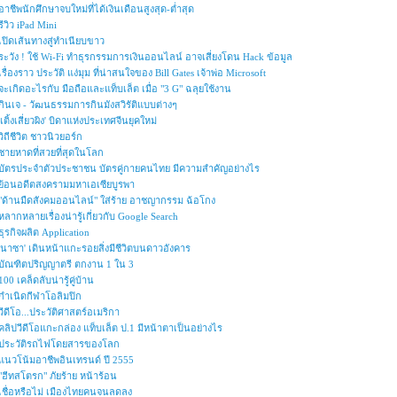
อาชีพนักศึกษาจบใหม่ที่ได้เงินเดือนสูงสุด-ต่ำสุด
รีวิว iPad Mini
เปิดเส้นทางสู่ทำเนียบขาว
ระวัง ! ใช้ Wi-Fi ทำธุรกรรมการเงินออนไลน์ อาจเสี่ยงโดน Hack ข้อมูล
เรื่องราว ประวัติ แง่มุม ที่น่าสนใจของ Bill Gates เจ้าพ่อ Microsoft
จะเกิดอะไรกับ มือถือและแท็บเล็ต เมื่อ "3 G" ฉลุยใช้งาน
กินเจ - วัฒนธรรมการกินมังสวิรัติแบบต่างๆ
'เติ้งเสี่ยวผิง' บิดาแห่งประเทศจีนยุคใหม่
วิถีชีวิต ชาวนิวยอร์ก
ชายหาดที่สวยที่สุดในโลก
บัตรประจำตัวประชาชน บัตรคู่กายคนไทย มีความสำคัญอย่างไร
ย้อนอดีตสงครามมหาเอเซียบูรพา
"ด้านมืดสังคมออนไลน์" ใส่ร้าย อาชญากรรม ฉ้อโกง
หลากหลายเรื่องน่ารู้เกี่ยวกับ Google Search
ธุรกิจผลิต Application
'นาซา' เดินหน้าแกะรอยสิ่งมีชีวิตบนดาวอังคาร
บัณฑิตปริญญาตรี ตกงาน 1 ใน 3
100 เคล็ดลับน่ารู้คู่บ้าน
กำเนิดกีฬาโอลิมปิก
วีดีโอ...ประวัติศาสตร์อเมริกา
คลิปวีดีโอแกะกล่อง แท็บเล็ต ป.1 มีหน้าตาเป็นอย่างไร
ประวัติรถไฟโดยสารของโลก
แนวโน้มอาชีพอินเทรนด์ ปี 2555
"ฮีทสโตรก" ภัยร้าย หน้าร้อน
เชื่อหรือไม่ เมืองไทยคนจนลดลง