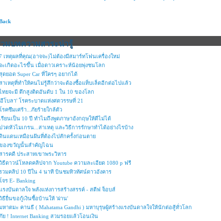
 Back
รวมบทความสาระน่ารู้
7 เหตุผลที่คุณ(อาจจะ)ไม่ต้องมีสมาร์ทโฟนเครื่องใหม่
จะเกิดอะไรขึ้น เมื่อดาวเคราะห์น้อยพุ่งชนโลก
สุดยอด Super Car ที่ใครๆ อยากได้
สาเหตุที่ทำให้คนไม่รู้สึกว่าจะต้องซื้อแท็บเล็ตอีกต่อไปแล้ว
ไทยจะมี ตึกสูงติดอันดับ 1 ใน 10 ของโลก
'อีโบลา' โรคระบาดแห่งศตวรรษที่ 21
โรคซึมเศร้า...ภัยร้ายใกล้ตัว
เรียนเป็น 10 ปี ทำไมถึงพูดภาษาอังกฤษให้ดีไม่ได้
ปวดหัวไมเกรน...สาเหตุ และวิธีการรักษาทำได้อย่างไรบ้าง
ดินแดนเหมือนฝันที่ต้องไปสักครั้งก่อนตาย
ของขวัญนั้นสำคัญไฉน
สารคดี ประสาทเขาพระวิหาร
วิธีดาวน์โหลดคลิปจาก Youtube ความละเอียด 1080 p ฟรี
รวมคลิป 10 ปีใน 4 นาที บินชมทิวทัศน์ดาวอังคาร
โจร E- Banking
แรงบันดาลใจ พลังแห่งการสร้างสรรค์ - สตีฟ จ็อบส์
วิธียื่นขอกู้เงินซื้อบ้านให้ 'ผ่าน'
มหาตมะ คานธี ( Mahatama Gandhi ) มหาบุรุษผู้สร้างแรงบันดาลใจให้นักต่อสู้ทั่วโลก
ภัย ! Internet Banking สวมรอยแล้วโอนเงิน