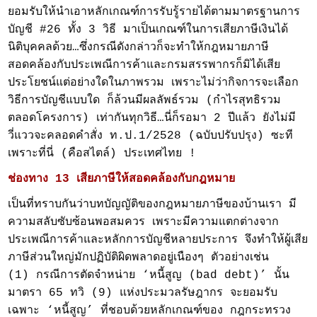
ยอมรับให้นำเอาหลักเกณฑ์การรับรู้รายได้ตามมาตรฐานการ
บัญชี #26 ทั้ง 3 วิธี มาเป็นเกณฑ์ในการเสียภาษีเงินได้
นิติบุคคลด้วย…ซึ่งกรณีดังกล่าวก็จะทำให้กฎหมายภาษี
สอดคล้องกับประเพณีการค้าและกรมสรรพากรก็มิได้เสีย
ประโยชน์แต่อย่างใดในภาพรวม เพราะไม่ว่ากิจการจะเลือก
วิธีการบัญชีแบบใด ก็ล้วนมีผลลัพธ์รวม (กำไรสุทธิรวม
ตลอดโครงการ) เท่ากันทุกวิธี…นี่ก็รอมา 2 ปีแล้ว ยังไม่มี
วี่แววจะคลอดคำสั่ง ท.ป.1/2528 (ฉบับปรับปรุง) ซะที
เพราะที่นี่ (คือสไตล์) ประเทศไทย !
ช่องทาง 13 เสียภาษีให้สอดคล้องกับกฎหมาย
เป็นที่ทราบกันว่าบทบัญญัติของกฎหมายภาษีของบ้านเรา มี
ความสลับซับซ้อนพอสมควร เพราะมีความแตกต่างจาก
ประเพณีการค้าและหลักการบัญชีหลายประการ จึงทำให้ผู้เสีย
ภาษีส่วนใหญ่มักปฏิบัติผิดพลาดอยู่เนืองๆ ตัวอย่างเช่น
(1) กรณีการตัดจำหน่าย ‘หนี้สูญ (bad debt)’ นั้น
มาตรา 65 ทวิ (9) แห่งประมวลรัษฎากร จะยอมรับ
เฉพาะ ‘หนี้สูญ’ ที่ชอบด้วยหลักเกณฑ์ของ กฎกระทรวง