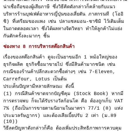
น่าเชื่อถือของผู้เสียภาษี ซึ่งวิธีคิดดังกล่าวก็คล้ายกับแนว
บริหารร้านบุฟเฟ่ต์อาหารญี่ปุ่นของเสี่ยตัน ภาสกรนที (โออิ
ชิ) ที่เตรียมของแพง เช่น ปลาแซลมอน-ซาซิมิ ไว้เติมเต็ม
ในถาดตลอดเวลา ซึ่งได้ผลทางจิตวิทยา ทำให้ลูกค้าไม่แย่ง
กันตักครั้งละมากๆ ชิ้น
ช่องทาง 8 การบริหารสต๊อกสินค้า
เรื่องของสต๊อกสินค้า ดูจะเป็นยาขมอีก 1 หม้อใหญ่ของ
ธุรกิจผลิต ธุรกิจซื้อมาขายไป ซึ่งมีสินค้ามากชนิด เช่น
กรณีของร้านค้าปลีกสะดวกซื้อต่างๆ เช่น 7-Eleven,
Carrefour, Lotus เป็นต้น
ประเด็นปัญหามีหลายลักษณะ ดังนี้
(1) กรณีสินค้าขาดจากบัญชีคุม (Stock Book) หากมี
การตรวจพบ ก็จะได้รับรางวัลก้อนโต คือ ต้องถูกเก็บ VAT
7% (ถือเป็นการขายตามนิยามในมาตรา 77/1 (8) แห่ง
ประมวลรัษฎากร) และต้องเสียเบี้ยปรับ 2 เท่า (ม.89
(10))
วิธีลดปัญหาดังกล่าวก็คือ ต้องเพิ่มประสิทธิภาพการควบคุม