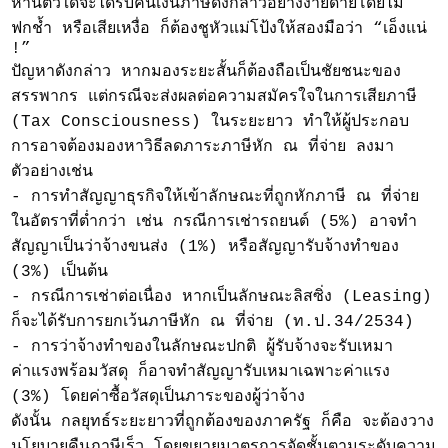
ห่านตัวใดจะได้รับคืนเงินภาษีดังกล่าวอย่างง่ายดายโดยไม่
ฟกช้ำ หรือเสียเหงื่อ ก็ต้องชูหัวแม่โป้งให้สองมือว่า “เอ็งแน่
!”
ปัญหาดังกล่าว หากมองระยะสั้นก็ต้องถือเป็นชัยชนะของ
สรรพากร แต่กรณีจะส่งผลต่อความสมัครใจในการเสียภาษี
(Tax Consciousness) ในระยะยาว ทำให้ผู้ประกอบ
การอาจต้องมองหาวิธีลดภาระภาษีหัก ณ ที่จ่าย ลงมา
ตัวอย่างเช่น
- การทำสัญญาธุรกิจให้เข้าลักษณะที่ถูกหักภาษี ณ ที่จ่าย
ในอัตราที่ต่ำกว่า เช่น กรณีการเช่ารถยนต์ (5%) อาจทำ
สัญญาเป็นว่าจ้างขนส่ง (1%) หรือสัญญารับจ้างทำของ
(3%) เป็นต้น
- กรณีการเช่าต่อเนื่อง หากเป็นลักษณะลิสซิ่ง (Leasing)
ก็จะได้รับการยกเว้นภาษีหัก ณ ที่จ่าย (ท.ป.34/2534)
- การว่าจ้างทำของในลักษณะปกติ ผู้รับจ้างจะรับเหมา
ค่าแรงพร้อมวัสดุ ก็อาจทำสัญญารับเหมาเฉพาะค่าแรง
(3%) โดยค่าซื้อวัสดุเป็นภาระของผู้ว่าจ้าง
ดังนั้น กลยุทธ์ระยะยาวที่ถูกต้องของภาครัฐ ก็คือ จะต้องวาง
นโยบายคืนภาษีเร็ว โดยขยายมาตรการจัดชั้นตามระดับความ