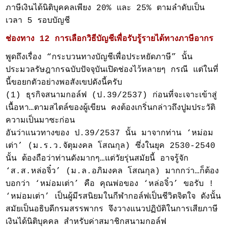
ภาษีเงินได้นิติบุคคลเพียง 20% และ 25% ตามลำดับเป็น
เวลา 5 รอบบัญชี
ช่องทาง 12 การเลือกวิธีบัญชีเพื่อรับรู้รายได้ทางภาษีอากร
พูดถึงเรื่อง “กระบวนทางบัญชีเพื่อประหยัดภาษี” นั้น
ประมวลรัษฎากรฉบับปัจจุบันเปิดช่องไว้หลายๆ กรณี แต่ในที่
นี้ขอยกตัวอย่างพอสังเขปดังนี้ครับ
(1) ธุรกิจสนามกอล์ฟ (ป.39/2537) ก่อนที่จะเจาะเข้าสู่
เนื้อหา…ตามสไตล์ของผู้เขียน คงต้องเกริ่นกล่าวถึงปูมประวัติ
ความเป็นมาซะก่อน
อันว่าแนวทางของ ป.39/2537 นั้น มาจากท่าน ‘หม่อม
เต่า’ (ม.ร.ว.จัตุมงคล โสณกุล) ซึ่งในยุค 2530-2540
นั้น ต้องถือว่าท่านดังมากๆ…แต่วัยรุ่นสมัยนี้ อาจรู้จัก
‘ส.ส.หล่อจิ๋ว’ (ม.ล.อภิมงคล โสณกุล) มากกว่า…ก็ต้อง
บอกว่า ‘หม่อมเต่า’ คือ คุณพ่อของ ‘หล่อจิ๋ว’ ขอรับ !
‘หม่อมเต่า’ เป็นผู้มีรสนิยมในกีฬากอล์ฟเป็นชีวิตจิตใจ ดังนั้น
สมัยเป็นอธิบดีกรมสรรพากร จึงวางแนวปฏิบัติในการเสียภาษี
เงินได้นิติบุคคล สำหรับค่าสมาชิกสนามกอล์ฟ