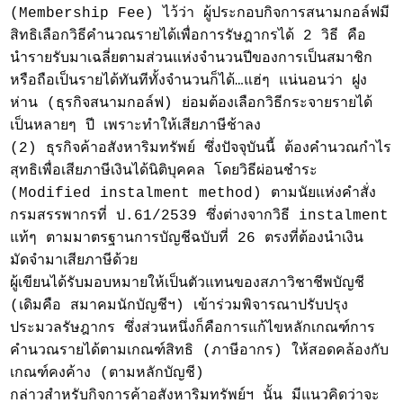
(Membership Fee) ไว้ว่า ผู้ประกอบกิจการสนามกอล์ฟมี
สิทธิเลือกวิธีคำนวณรายได้เพื่อการรัษฎากรได้ 2 วิธี คือ
นำรายรับมาเฉลี่ยตามส่วนแห่งจำนวนปีของการเป็นสมาชิก
หรือถือเป็นรายได้ทันทีทั้งจำนวนก็ได้…แฮ่ๆ แน่นอนว่า ฝูง
ห่าน (ธุรกิจสนามกอล์ฟ) ย่อมต้องเลือกวิธีกระจายรายได้
เป็นหลายๆ ปี เพราะทำให้เสียภาษีช้าลง
(2) ธุรกิจค้าอสังหาริมทรัพย์ ซึ่งปัจจุบันนี้ ต้องคำนวณกำไร
สุทธิเพื่อเสียภาษีเงินได้นิติบุคคล โดยวิธีผ่อนชำระ
(Modified instalment method) ตามนัยแห่งคำสั่ง
กรมสรรพากรที่ ป.61/2539 ซึ่งต่างจากวิธี instalment
แท้ๆ ตามมาตรฐานการบัญชีฉบับที่ 26 ตรงที่ต้องนำเงิน
มัดจำมาเสียภาษีด้วย
ผู้เขียนได้รับมอบหมายให้เป็นตัวแทนของสภาวิชาชีพบัญชี
(เดิมคือ สมาคมนักบัญชีฯ) เข้าร่วมพิจารณาปรับปรุง
ประมวลรัษฎากร ซึ่งส่วนหนึ่งก็คือการแก้ไขหลักเกณฑ์การ
คำนวณรายได้ตามเกณฑ์สิทธิ (ภาษีอากร) ให้สอดคล้องกับ
เกณฑ์คงค้าง (ตามหลักบัญชี)
กล่าวสำหรับกิจการค้าอสังหาริมทรัพย์ฯ นั้น มีแนวคิดว่าจะ