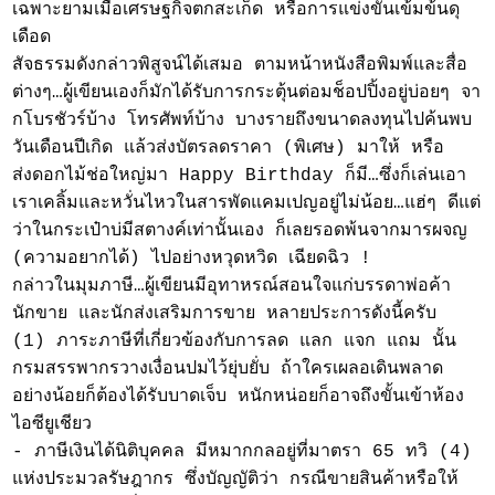
เฉพาะยามเมื่อเศรษฐกิจตกสะเก็ด หรือการแข่งขันเข้มข้นดุ
เดือด
สัจธรรมดังกล่าวพิสูจน์ได้เสมอ ตามหน้าหนังสือพิมพ์และสื่อ
ต่างๆ…ผู้เขียนเองก็มักได้รับการกระตุ้นต่อมช็อปปิ้งอยู่บ่อยๆ จา
กโบรชัวร์บ้าง โทรศัพท์บ้าง บางรายถึงขนาดลงทุนไปค้นพบ
วันเดือนปีเกิด แล้วส่งบัตรลดราคา (พิเศษ) มาให้ หรือ
ส่งดอกไม้ช่อใหญ่มา Happy Birthday ก็มี…ซึ่งก็เล่นเอา
เราเคลิ้มและหวั่นไหวในสารพัดแคมเปญอยู่ไม่น้อย…แฮ่ๆ ดีแต่
ว่าในกระเป๋าบ่มีสตางค์เท่านั้นเอง ก็เลยรอดพ้นจากมารผจญ
(ความอยากได้) ไปอย่างหวุดหวิด เฉียดฉิว !
กล่าวในมุมภาษี…ผู้เขียนมีอุทาหรณ์สอนใจแก่บรรดาพ่อค้า
นักขาย และนักส่งเสริมการขาย หลายประการดังนี้ครับ
(1) ภาระภาษีที่เกี่ยวข้องกับการลด แลก แจก แถม นั้น
กรมสรรพากรวางเงื่อนปมไว้ยุ่บยั่บ ถ้าใครเผลอเดินพลาด
อย่างน้อยก็ต้องได้รับบาดเจ็บ หนักหน่อยก็อาจถึงขั้นเข้าห้อง
ไอซียูเชียว
- ภาษีเงินได้นิติบุคคล มีหมากกลอยู่ที่มาตรา 65 ทวิ (4)
แห่งประมวลรัษฎากร ซึ่งบัญญัติว่า กรณีขายสินค้าหรือให้