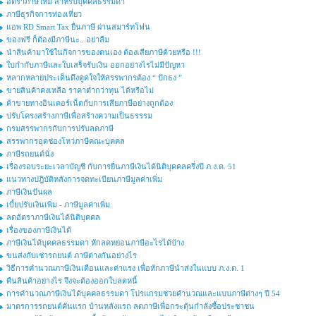
อัตราภาษีใหม่ สำหรับบุคคลธรรมดา
ภาษีธุรกิจการท่องเที่ยว
แอพ RD Smart Tax ยื่นภาษี ผ่านสมาร์ทโฟน
ของฟรี ก็ต้องมีภาษีนะ...อย่าลืม
นำสินค้ามาใช้ในกิจการของตนเอง ต้องเสียภาษีด้วยหรือ !!!
ใบกำกับภาษีและใบเสร็จรับเงิน ออกอย่างไรไม่มีปัญหา
หลากหลายประเด็นดึงดูดใจให้สรรพากรต้อง “ ปักธง ”
ขายสินค้าคงเหลือ ราคาต่ำกว่าทุน ได้หรือไม่
ค้าขายทางอินเตอร์เน็ตกับการเสียภาษีอย่างถูกต้อง
ปรับโครงสร้างภาษีเพื่อสร้างความเป็นธรรรม
กรมสรรพากรกับการปรับลดภาษี
สรรพากรอุดช่องโหว่ภาษีคณะบุคคล
ภาษีรถยนต์นั่ง
เรื่องรอบระยะเวลาบัญชี กับการยื่นภาษีเงินได้นิติบุคคลครึ่งปี ภ.ง.ด. 51
แนวทางปฎิบัติหลังการจดทะเบียนภาษีมูลค่าเพิ่ม
ภาษีเงินปันผล
เบี้ยปรับเงินเพิ่ม - ภาษีมูลค่าเพิ่ม
ลดอัตราภาษีเงินได้นิติบุคคล
เรื่องของภาษีเงินได้
ภาษีเงินได้บุคคลธรรมดา หักลดหย่อนภาษีอะไรได้บ้าง
ขนส่งกับเช่ารถยนต์ ภาษีต่างกันอย่างไร
วิธีการคำนวณภาษีเงินเดือนและค่าแรง เพื่อหักภาษีนำส่งในแบบ ภ.ง.ด. 1
คืนสินค้าอย่างไร จึงจะต้องออกใบลดหนี้
การคำนวณภาษีเงินได้บุคคลธรรมดา โปรแกรมช่วยคำนวณและแบบภาษีต่างๆ ปี 54
มาตรการรถยนต์คันแรก บ้านหลังแรก ลดภาษีเพื่อกระตุ้นกำลังซื้อประชาชน