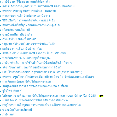
ภาษีซื้อ กรณีซื้อของมาแถมให้กับลูกค้า
แก้ไข อัตราภาษีมูลค่าเพิ่มในใบกำกับภาษี มีความผิดหรือไม่
สรรพากรขยายฐานภาษีเพิ่มอีก 3.5 แสนราย
ค่าชดเชยการเลิกจ้างกับภาระภาษีอากร
วิธีรับมือกับการหลอกโอนเงินผ่านตู้เอทีเอ็ม
สัมภาษณ์เหยื่อที่ถูกหลอกคืนเงินภาษีผ่านตู้ ATM
เตือนภัยหลอกเก็บภาษี
ขายบ้านเสียภาษีอย่างไร
ภาษี ค่าไฟฟ้าและน้ำประปา
ปัญหาภาษีสำหรับกิจการนายหน้าประกันภัย
ผลดีของการเสียภาษีอย่างถูกต้อง
สิทธิและประโยชน์ทางภาษี จากการเป็นสมาชิก กบข
ขอเตือน-รอบระยะเวลาบัญชีก็สำคัญนะ
ภาษีมูลค่าเพิ่ม - การใช้ใบกำกับภาษีซื้อหลังแจ้งเลิกกิจการ
เงื่อนไขการคำนวณกำไรสุทธิตามมาตรา 65 ทวิ
เงื่อนไขการคำนวณกำไรสุทธิตามมาตรา 65 ตรี(รายจ่ายต้องห้าม)
สรรพากรชูนโยบายใหม่ตรวจเข้มภาษีรายเดือน ไล่เช็กบิลพวกตกแต่งตัวเลข
การหักลดหย่อนภาษีเงินได้บุคคลธรรมดา
วันสุดท้ายของการออกหนังสือรับรองภาษี หัก ณ ที่จ่าย
รู้ไว้ใช่ว่ากับภาษี
โปรแกรมช่วยคำนวณภาษีเงินได้บุคคลธรรมดา และแบบภาษีต่างๆ ปีภาษี 2554
ขายอสังหาริมทรัพย์อย่างไรไม่ต้องเสียภาษีธุรกิจเฉพาะ
เหตุใดภาษีเงินได้บุคคลธรรมดาของไทย จึงไม่ช่วยกระจายรายได้
ของขวัญกับการเสียภาษี
ภาษีมรดก