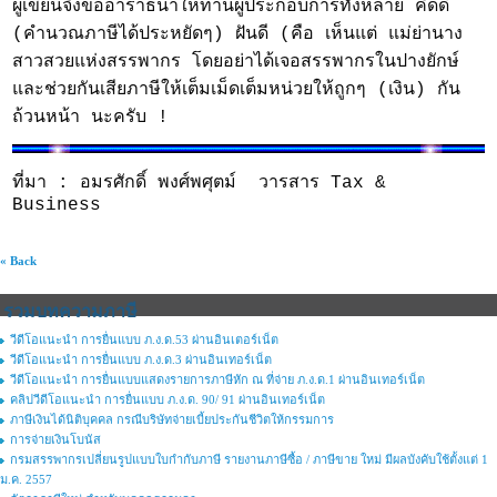
ผู้เขียนจึงขออาราธนาให้ท่านผู้ประกอบการทั้งหลาย คิดดี
(คำนวณภาษีได้ประหยัดๆ) ฝันดี (คือ เห็นแต่ แม่ย่านาง
สาวสวยแห่งสรรพากร โดยอย่าได้เจอสรรพากรในปางยักษ์
และช่วยกันเสียภาษีให้เต็มเม็ดเต็มหน่วยให้ถูกๆ (เงิน) กัน
ถ้วนหน้า นะครับ !
ที่มา : อมรศักดิ์ พงศ์พศุตม์ วารสาร Tax &
Business
« Back
รวมบทความภาษี
วีดีโอแนะนำ การยื่นแบบ ภ.ง.ด.53 ผ่านอินเตอร์เน็ต
วีดีโอแนะนำ การยื่นแบบ ภ.ง.ด.3 ผ่านอินเทอร์เน็ต
วีดีโอแนะนำ การยื่นแบบแสดงรายการภาษีหัก ณ ที่จ่าย ภ.ง.ด.1 ผ่านอินเทอร์เน็ต
คลิปวีดีโอแนะนำ การยื่นแบบ ภ.ง.ด. 90/ 91 ผ่านอินเทอร์เน็ต
ภาษีเงินได้นิติบุคคล กรณีบริษัทจ่ายเบี้ยประกันชีวิตให้กรรมการ
การจ่ายเงินโบนัส
กรมสรรพากรเปลี่ยนรูปแบบใบกํากับภาษี รายงานภาษีซื้อ / ภาษีขาย ใหม่ มีผลบังคับใช้ตั้งแต่ 1
ม.ค. 2557