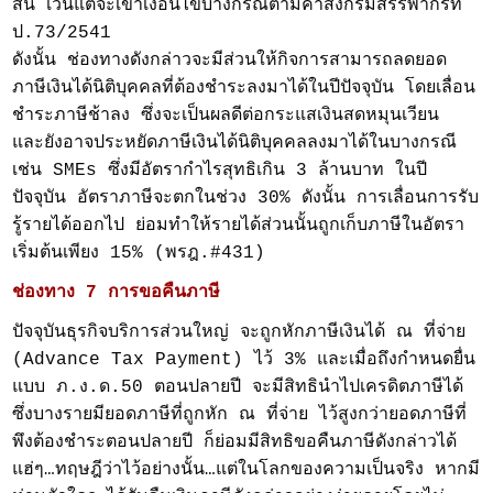
สิ้น เว้นแต่จะเข้าเงื่อนไขบางกรณีตามคำสั่งกรมสรรพากรที่
ป.73/2541
ดังนั้น ช่องทางดังกล่าวจะมีส่วนให้กิจการสามารถลดยอด
ภาษีเงินได้นิติบุคคลที่ต้องชำระลงมาได้ในปีปัจจุบัน โดยเลื่อน
ชำระภาษีช้าลง ซึ่งจะเป็นผลดีต่อกระแสเงินสดหมุนเวียน
และยังอาจประหยัดภาษีเงินได้นิติบุคคลลงมาได้ในบางกรณี
เช่น SMEs ซึ่งมีอัตรากำไรสุทธิเกิน 3 ล้านบาท ในปี
ปัจจุบัน อัตราภาษีจะตกในช่วง 30% ดังนั้น การเลื่อนการรับ
รู้รายได้ออกไป ย่อมทำให้รายได้ส่วนนั้นถูกเก็บภาษีในอัตรา
เริ่มต้นเพียง 15% (พรฎ.#431)
ช่องทาง 7 การขอคืนภาษี
ปัจจุบันธุรกิจบริการส่วนใหญ่ จะถูกหักภาษีเงินได้ ณ ที่จ่าย
(Advance Tax Payment) ไว้ 3% และเมื่อถึงกำหนดยื่น
แบบ ภ.ง.ด.50 ตอนปลายปี จะมีสิทธินำไปเครดิตภาษีได้
ซึ่งบางรายมียอดภาษีที่ถูกหัก ณ ที่จ่าย ไว้สูงกว่ายอดภาษีที่
พึงต้องชำระตอนปลายปี ก็ย่อมมีสิทธิขอคืนภาษีดังกล่าวได้
แฮ่ๆ…ทฤษฎีว่าไว้อย่างนั้น…แต่ในโลกของความเป็นจริง หากมี