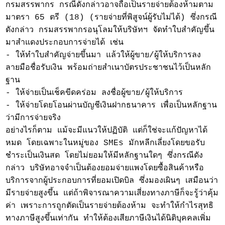
กรมสรรพากร กรณีดังกล่าวอาจถือเป็นรายจ่ายต้องห้ามตาม
มาตรา 65 ตรี (18) (รายจ่ายที่พิสูจน์ผู้รับไม่ได้) ซึ่งกรณี
ดังกล่าว กรมสรรพากรอนุโลมให้บริษัทฯ จัดทำใบสำคัญขึ้น
มาสำแดงประกอบการจ่ายได้ เช่น
- ให้ทำใบสำคัญจ่ายขึ้นมา แล้วให้ผู้ขาย/ผู้ให้บริการลง
ลายมือชื่อรับเงิน พร้อมถ่ายสำเนาบัตรประชาชนไว้เป็นหลัก
ฐาน
- ให้จ่ายเป็นเช็คขีดคร่อม ลงชื่อผู้ขาย/ผู้ให้บริการ
- ให้จ่ายโดยโอนผ่านบัญชีเงินฝากธนาคาร เพื่อเป็นหลักฐาน
ว่ามีการจ่ายจริง
อย่างไรก็ตาม แม้จะมีแนวให้ปฏิบัติ แต่ก็ใช่จะแก้ปัญหาได้
หมด โดยเฉพาะในหมู่ของ SMEs มักหลีกเลี่ยงโดยขอรับ
ชำระเป็นเงินสด โดยไม่ยอมให้มีหลักฐานใดๆ ซึ่งกรณีดัง
กล่าว บริษัทอาจจำเป็นต้องยอมจ่ายแพงโดยซื้อสินค้าหรือ
บริการจากผู้ประกอบการที่ยอมเปิดบิล ซึ่งมองเผินๆ เสมือนว่า
มีรายจ่ายสูงขึ้น แต่ถ้าพิจารณาความเสี่ยงทางภาษีก็จะรู้ว่าคุ้ม
ค่า เพราะการถูกตัดเป็นรายจ่ายต้องห้าม จะทำให้กำไรสุทธิ
ทางภาษีสูงขึ้นเท่ากัน ทำให้ต้องเสียภาษีเงินได้นิติบุคคลเพิ่ม