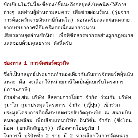
ข้อเขียนในวันนี้จะชี้ช่อง/ชี้แนะถึงกลยุทธ์/เทคนิค/วิธีการ
ต่างๆ แด่ท่านผู้อ่านตามสมควร เพื่อช่วยผ่อนร้อน (รุ่มจาก
การต้องควักจ่ายเงินภาษีก้อนโต) ผ่อนเครียดและผ่อนคลาย
จากบรรยากาศที่อึมครึมต่อเนื่องมายาวนาน
เสียเวลาหยุดอ่านซักนิด! เพื่อพิชิตสรรพากรอย่างถูกกฎหมาย
และชอบด้วยคุณธรรม ดังนี้ครับ
ช่องทาง 1 การจัดพอร์ตธุรกิจ
ซึ่งก็เป็นกลยุทธ์ประมาณทำนองเดียวกันกับการจัดพอร์ตหุ้นนั่น
แหละ คือ จะเลือกให้หน่วยภาษีใดเป็นผู้แบกรับโครงการ
(ภาระภาษี)
ตัวอย่างเช่น บริษัท สี่สหายการโยธา จำกัด ร่วมกับ บริษัท
กูมาไก กูมาประมูลโครงการ จำกัด (ญี่ปุ่น) เข้าร่วม
ประมูลโครงการติดตั้งระบบตรวจจับวัตถุระเบิด ณ สนามบิน
หนองงูเหลือม เพื่อเสียบแทนบริษัท อินวิชั่น จำกัด (ซึ่งโดน
น็อค (ยกเลิกสัญญา)) เนื่องจากโอษฐภัย !
ในการนี้ บริษัททั้ง 2 ราย มี 2 ทางเลือกในการจัดหน่วย