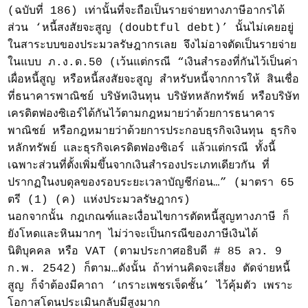
(ฉบับที่ 186) เท่านั้นที่จะถือเป็นรายจ่ายทางภาษีอากรได้
ส่วน ‘หนี้สงสัยจะสูญ (doubtful debt)’ นั้นไม่เคยอยู่
ในสาระบบของประมวลรัษฎากรเลย จึงไม่อาจตัดเป็นรายจ่าย
ในแบบ ภ.ง.ด.50 (เว้นแต่กรณี “เงินสำรองที่กันไว้เป็นค่า
เผื่อหนี้สูญ หรือหนี้สงสัยจะสูญ สำหรับหนี้จากการให้ สินเชื่อ
ที่ธนาคารพาณิชย์ บริษัทเงินทุน บริษัทหลักทรัพย์ หรือบริษัท
เครดิตฟองซิเอร์ได้กันไว้ตามกฎหมายว่าด้วยการธนาคาร
พาณิชย์ หรือกฎหมายว่าด้วยการประกอบธุรกิจเงินทุน ธุรกิจ
หลักทรัพย์ และธุรกิจเครดิตฟองซิเอร์ แล้วแต่กรณี ทั้งนี้
เฉพาะส่วนที่ตั้งเพิ่มขึ้นจากเงินสำรองประเภทเดียวกัน ที่
ปรากฏในงบดุลของรอบระยะเวลาบัญชีก่อน…” (มาตรา 65
ตรี (1) (ค) แห่งประมวลรัษฎากร)
นอกจากนั้น กฎเกณฑ์และเงื่อนไขการตัดหนี้สูญทางภาษี ก็
ยังโหดและหินมากๆ ไม่ว่าจะเป็นกรณีของภาษีเงินได้
นิติบุคคล หรือ VAT (ตามประกาศอธิบดี # 85 ลว. 9
ก.พ. 2542) ก็ตาม…ดังนั้น ถ้าท่านคิดจะเสี่ยง ตัดจ่ายหนี้
สูญ ก็จำต้องมีคาถา ‘เกราะเพชรเจ็ดชั้น’ ไว้คุ้มตัว เพราะ
โอกาสโดนประเมินกลับมีสูงมาก