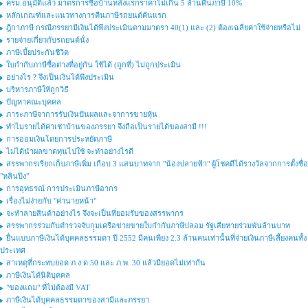
ครม.อนุมัติแล้ว มาตรการซื้อบ้านหลังแรกราคาไม่เกิน 5 ล้านคืนภาษี 10%
หลักเกณฑ์และแนวทางการคืนภาษีรถยนต์คันแรก
ฎีกาภาษี กรณีภรรยามีเงินได้พึงประเมินตามมาตรา 40(1) และ (2) ต้องเฉลี่ยค่าใช้จ่ายหรือไม่
รายจ่ายเกี่ยวกับรถยนต์นั่ง
ภาษีเบี้ยประกันชีวิต
ใบกำกับภาษีซื้อต่างที่อยู่กัน ใช้ได้ (ถูกที่) ไม่ถูกประเมิน
อย่างไร ? จึงเป็นเงินได้พึงประเมิน
บริหารภาษีให้ถูกวิธี
ปัญหาคณะบุคคล
ภาระภาษีจาการรับเงินปันผลและจาการขายหุ้น
ทำไมรายได้ค่าเช่าบ้านของภรรยา จึงถือเป็นรายได้ของสามี !!!
การออมเงินโดยการประหยัดภาษี
ไม่ได้นำผลขาดทุนไปใช้ จะทำอย่างไรดี
สรรพากรเรียกเก็บภาษีเพิ่ม เกือบ 3 แสนบาทจาก "น้องปลายฟ้า" ผู้โชคดีได้รางวัลจากการตั้งชื่อ
"หลินปิง"
การอุทธรณ์ การประเมินภาษีอากร
เรื่องไม่ง่ายกับ "ค่านายหน้า"
จะทำลายสินค้าอย่างไร จึงจะเป็นที่ยอมรับของสรรพากร
สรรพากรร่วมกับตำรวจจับกุุมเครือข่ายขายใบกำกับภาษีปลอม รัฐเสียหายร่วมพันล้านบาท
ยื่นแบบภาษีเงินได้บุคคลธรรมดา ปี 2552 มีคนเพียง 2.3 ล้านคนเท่านั้นที่จ่ายเงินภาษีเลี้ยงคนทั้ง
ประเทศ
สาเหตุที่กระทบยอด ภ.ง.ด.50 และ ภ.พ. 30 แล้วมียอดไม่เท่ากัน
ภาษีเงินได้นิติบุคคล
"ของแถม" ที่ไม่ต้องมี VAT
ภาษีเงินได้บุคคลธรรมดาของสามีและภรรยา