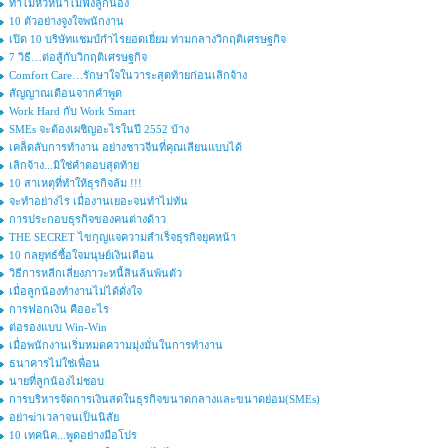
ทำไมหัวหน้าไม่ฟังลูกน้อง
10 ตัวอย่างจูงใจพนักงาน
เปิด 10 บริษัทแชมป์กำไรยอดเยี่ยม ท่ามกลางวิกฤติเศรษฐกิจ
7 วิธี…ต่อสู้กับวิกฤติเศรษฐกิจ
Comfort Care…รักษาใจในวาระสุดท้ายก่อนเลิกจ้าง
สัญญาณเตือนจากคำพูด
Work Hard กับ Work Smart
SMEs จะต้องเผชิญอะไรในปี 2552 บ้าง
เคล็ดลับการทำงาน อย่างชาวจีนที่คุณเลียนแบบได้
เลิกจ้าง...มิใช่คำตอบสุดท้าย
10 สาเหตุที่ทำให้ธุรกิจล้ม !!!
จะทำอย่างไร เมื่องานเยอะจนทำไม่ทัน
การประกอบธุรกิจของคนต่างด้าว
THE SECRET ไขกุญแจความสำเร็จธุรกิจยุคหน้า
10 กลยุทธ์ซื้อใจมนุษย์เงินเดือน
วิธีการหลีกเลี่ยงภาวะหนี้สินล้นพ้นตัว
เมื่อลูกน้องทำงานไม่ได้ดั่งใจ
การฟอกเงิน คืออะไร
ต่อรองแบบ Win-Win
เมื่อพนักงานเริ่มหมดความมุ่งมั่นในการทำงาน
ธนาคารไม่ใช่เพื่อน
นายที่ลูกน้องไม่ชอบ
การบริหารจัดการเงินสดในธุรกิจขนาดกลางและขนาดย่อม(SMEs)
อย่าฆ่าเวลาจนเป็นนิสัย
10 เทคนิค...พูดอย่างมือโปร