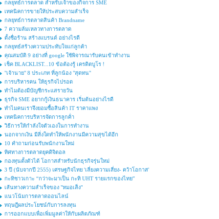
กลยุทธ์การตลาด สำหรับเจ้าของกิจการ SME
เทคนิคการขายให้ประสบความสำเร็จ
กลยุทธ์การตลาดสินค้า Brandname
7 ความล้มเหลวทางการตลาด
ตั้งชื่อร้าน สร้างแบรนด์ อย่างไรดี
กลยุทธ์สร้างความประทับใจแก่ลูกค้า
คุณสมบัติ 9 อย่างที่ google ใช้พิจารณารับคนเข้าทำงาน
เช็ค BLACKLIST...10 ข้อต้องรู้ เครดิตบูโร !
"เจ้านาย" 8 ประเภท ที่ลูกน้อง "สุดทน"
การบริหารคน ให้ธุรกิจไปรอด
ทำไมต้องมีบัญชีกระแสรายวัน
ธุรกิจ SME อยากกู้เงินธนาคาร เริ่มต้นอย่างไรดี
ทำไมคนเราจึงยอมซื้อสินค้า IT ราคาแพง
เทคนิคการบริหารจัดการลูกค้่า
วิธีการให้กำลังใจตัวเองในการทำงาน
นอกจากเงิน มีสิ่งใดทำให้พนักงานมีความสุขได้อีก
10 คำถามก่อนรับพนักงานใหม่
ทิศทางการตลาดยุคดิจิตอล
กองทุนตั้งตัวได้ โอกาสสำหรับนักธุรกิจรุ่นใหม่
3 ปี (นับจากปี 2555) เศรษฐกิจไทย 'เลี่ยงความเสี่ยง- คว้าโอกาส'
กะทิชาวเกาะ “กว่าจะมาเป็น กะทิ UHT รายแรกของไทย”
เส้นทางความสำเร็จของ "หมอเส็ง"
แนวโน้มการตลาดออนไลน์
ทฤษฎีผลประโยชน์กับการลงทุน
การออกแบบเพื่อเพิ่มมูลค่าให้กับผลิตภัณฑ์