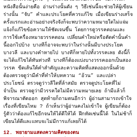
หนังสือนั้นง่ายคือ อ่านร่างนั้นดัง ๆ วิธีเช่นนี้จะช่วยให้ผู้เขียน
ร่างนั้น “จับ” คำและประโยคที่ควรแก้ไข เมื่อเขียนร่างเสร็จ
ครั้งแรกและอ่านอย่างจริงจังก็จะพบว่าความหมายใดไม่แจ่ม
แจ้งก็แก้ไขข้อความให้ชัดเจนขึ้น โดยการดูวรรคตอนและ
การใช้เครื่องหมายวรรคตอน เปลี่ยนคำใหม่หรือตัดคำนั้นคำ
นี้ออกไปบ้าง บางทีก็อาจจะพบว่าในร่างนั้นมีบางประโยค
บางวลี และบางคำหายไป บางทีก็หายไปทั้งวรรคเลย ดังนี้ก็
จะได้แก้ไขได้ทันท่วงที บางทีก็ต้องแบ่งบางวรรคออกเป็นสอง
วรรค ขีดเส้นใต้คำสำคัญและความคิดที่แสดงออกนั้นด้วย
ต้องตรวจดูว่ามีคำที่ทำให้บทความ “อ้วน” และเปล่า
ประโยชน์ ตรวจดูว่าวลีใดที่ล้าสมัย ตรวจดูประโยคที่ไม่
จำเป็น ตรวจดูว่ามีวรรคใดไม่มีความหมายเลย ถ้ามีแล้วก็
พิจารณาตัดออก สุดท้ายก็ถามตนอีกว่า ผู้อ่านสามารถเข้าใจ
เรื่องที่เขียนไหม ? ถ้าเห็นว่าผู้อ่านคงไม่เข้าใจ ผู้เขียนก็ต้อง
รู้ตัวว่าต้องแก้ไขอีกจนให้ได้ดีให้ได้ ฝึกหัดเช่นนี้ได้ ในไม่ช้าก็
เขียนได้ดีและแทบจะไม่มีการแก้เลยก็ได้
12. พยายามแสดงความคิดของตน