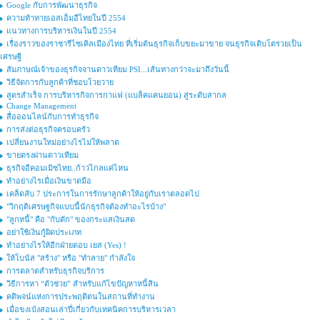
Google กับการพัฒนาธุรกิจ
ความท้าทายเอสเอ็มอีไทยในปี 2554
แนวทางการบริหารเงินในปี 2554
เรื่องราวของราชารีไซเคิลเมืองไทย ที่เริ่มต้นธุรกิจเก็บขยะมาขาย จนธุรกิจเติบโตรวยเป็น
เศรษฐี
สัมภาษณ์เจ้าของธุรกิจจานดาวเทียม PSI...เส้นทางกว่าจะมาถึงวันนี้
วิธีจัดการกับลูกค้าที่ชอบโวยวาย
สูตรสำเร็จ การบริหารกิจการกาแฟ (แบล็คแคนยอน) สู่ระดับสากล
Change Management
สื่อออนไลน์กับการทำธุรกิจ
การส่งต่อธุรกิจครอบครัว
เปลี่ยนงานใหม่อย่างไรไม่ให้พลาด
ขายตรงผ่านดาวเทียม
ธุรกิจอีคอมเมิซไทย..ก้าวไกลแค่ไหน
ทำอย่างไรเมื่อเงินขาดมือ
เคล็ดลับ 7 ประการในการรักษาลูกค้าให้อยู่กับเราตลอดไป
"วิกฤติเศรษฐกิจแบบนี้นักธุรกิจต้องทำอะไรบ้าง"
"ลูกหนี้" คือ "กับดัก" ของกระแสเงินสด
อย่าใช้เงินกู้ผิดประเภท
ทำอย่างไรให้อีกฝ่ายตอบ เยส (Yes) !
ให้โบนัส "สร้าง" หรือ "ทำลาย" กำลังใจ
การตลาดสำหรับธุรกิจบริการ
วิธีการหา “ตัวช่วย” สำหรับแก้ไขปัญหาหนี้สิน
คติพจน์แห่งการประพฤติตนในสถานที่ทำงาน
เมื่อขงเบ้งสอนเล่าปี่เกี่ยวกับเทคนิคการบริหารเวลา