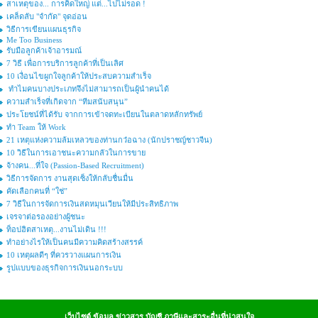
สาเหตุของ... การคิดใหญ่ แต่...ไปไม่รอด !
เคล็ดลับ "จำกัด" จุดอ่อน
วิธีการเขียนแผนธุรกิจ
Me Too Business
รับมือลูกค้าเจ้าอารมณ์
7 วิธี เพื่อการบริการลูกค้าที่เป็นเลิศ
10 เงื่อนไขผูกใจลูกค้าให้ประสบความสำเร็จ
ทำไมคนบางประเภทจึงไม่สามารถเป็นผู้นำคนได้
ความสำเร็จที่เกิดจาก “ทีมสนับสนุน”
ประโยชน์ที่ได้รับ จากการเข้าจดทะเบียนในตลาดหลักทรัพย์
ทำ Team ให้ Work
21 เหตุแห่งความล้มเหลวของท่านกว๋อฉาง (นักปราชญ์ชาวจีน)
10 วิธีในการเอาชนะความกลัวในการขาย
จ้างคน...ที่ใจ (Passion-Based Recruitment)
วิธีการจัดการ งานสุดเซ็งให้กลับชื่นมื่น
คัดเลือกคนที่ “ใช่”
7 วิธีในการจัดการเงินสดหมุนเวียนให้มีประสิทธิภาพ
เจรจาต่อรองอย่างผู้ชนะ
ท็อปฮิตสาเหตุ...งานไม่เดิน !!!
ทำอย่างไรให้เป็นคนมีความคิดสร้างสรรค์
10 เหตุผลดีๆ ที่ควรวางแผนการเงิน
รูปแบบของธุรกิจการเงินนอกระบบ
เว็บไซต์ ข้อมูล ข่าวสาร บัญชี ภาษีและสาระอื่นที่น่าสนใจ