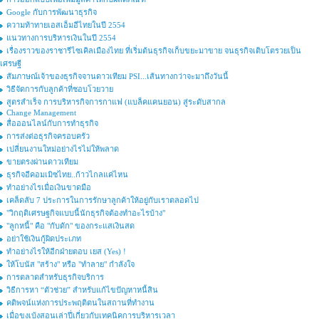
Google กับการพัฒนาธุรกิจ
ความท้าทายเอสเอ็มอีไทยในปี 2554
แนวทางการบริหารเงินในปี 2554
เรื่องราวของราชารีไซเคิลเมืองไทย ที่เริ่มต้นธุรกิจเก็บขยะมาขาย จนธุรกิจเติบโตรวยเป็น
เศรษฐี
สัมภาษณ์เจ้าของธุรกิจจานดาวเทียม PSI...เส้นทางกว่าจะมาถึงวันนี้
วิธีจัดการกับลูกค้าที่ชอบโวยวาย
สูตรสำเร็จ การบริหารกิจการกาแฟ (แบล็คแคนยอน) สู่ระดับสากล
Change Management
สื่อออนไลน์กับการทำธุรกิจ
การส่งต่อธุรกิจครอบครัว
เปลี่ยนงานใหม่อย่างไรไม่ให้พลาด
ขายตรงผ่านดาวเทียม
ธุรกิจอีคอมเมิซไทย..ก้าวไกลแค่ไหน
ทำอย่างไรเมื่อเงินขาดมือ
เคล็ดลับ 7 ประการในการรักษาลูกค้าให้อยู่กับเราตลอดไป
"วิกฤติเศรษฐกิจแบบนี้นักธุรกิจต้องทำอะไรบ้าง"
"ลูกหนี้" คือ "กับดัก" ของกระแสเงินสด
อย่าใช้เงินกู้ผิดประเภท
ทำอย่างไรให้อีกฝ่ายตอบ เยส (Yes) !
ให้โบนัส "สร้าง" หรือ "ทำลาย" กำลังใจ
การตลาดสำหรับธุรกิจบริการ
วิธีการหา “ตัวช่วย” สำหรับแก้ไขปัญหาหนี้สิน
คติพจน์แห่งการประพฤติตนในสถานที่ทำงาน
เมื่อขงเบ้งสอนเล่าปี่เกี่ยวกับเทคนิคการบริหารเวลา