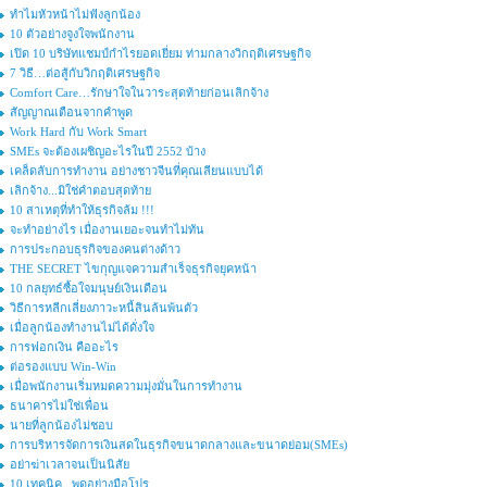
ทำไมหัวหน้าไม่ฟังลูกน้อง
10 ตัวอย่างจูงใจพนักงาน
เปิด 10 บริษัทแชมป์กำไรยอดเยี่ยม ท่ามกลางวิกฤติเศรษฐกิจ
7 วิธี…ต่อสู้กับวิกฤติเศรษฐกิจ
Comfort Care…รักษาใจในวาระสุดท้ายก่อนเลิกจ้าง
สัญญาณเตือนจากคำพูด
Work Hard กับ Work Smart
SMEs จะต้องเผชิญอะไรในปี 2552 บ้าง
เคล็ดลับการทำงาน อย่างชาวจีนที่คุณเลียนแบบได้
เลิกจ้าง...มิใช่คำตอบสุดท้าย
10 สาเหตุที่ทำให้ธุรกิจล้ม !!!
จะทำอย่างไร เมื่องานเยอะจนทำไม่ทัน
การประกอบธุรกิจของคนต่างด้าว
THE SECRET ไขกุญแจความสำเร็จธุรกิจยุคหน้า
10 กลยุทธ์ซื้อใจมนุษย์เงินเดือน
วิธีการหลีกเลี่ยงภาวะหนี้สินล้นพ้นตัว
เมื่อลูกน้องทำงานไม่ได้ดั่งใจ
การฟอกเงิน คืออะไร
ต่อรองแบบ Win-Win
เมื่อพนักงานเริ่มหมดความมุ่งมั่นในการทำงาน
ธนาคารไม่ใช่เพื่อน
นายที่ลูกน้องไม่ชอบ
การบริหารจัดการเงินสดในธุรกิจขนาดกลางและขนาดย่อม(SMEs)
อย่าฆ่าเวลาจนเป็นนิสัย
10 เทคนิค...พูดอย่างมือโปร