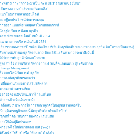
กะทิชาวเกาะ “กว่าจะมาเป็น กะทิ UHT รายแรกของไทย”
เส้นทางความสำเร็จของ "หมอเส็ง"
แนวโน้มการตลาดออนไลน์
ทฤษฎีผลประโยชน์กับการลงทุน
การออกแบบเพื่อเพิ่มมูลค่าให้กับผลิตภัณฑ์
Google กับการพัฒนาธุรกิจ
ความท้าทายเอสเอ็มอีไทยในปี 2554
แนวทางการบริหารเงินในปี 2554
เรื่องราวของราชารีไซเคิลเมืองไทย ที่เริ่มต้นธุรกิจเก็บขยะมาขาย จนธุรกิจเติบโตรวยเป็นเศรษฐี
สัมภาษณ์เจ้าของธุรกิจจานดาวเทียม PSI...เส้นทางกว่าจะมาถึงวันนี้
วิธีจัดการกับลูกค้าที่ชอบโวยวาย
สูตรสำเร็จ การบริหารกิจการกาแฟ (แบล็คแคนยอน) สู่ระดับสากล
Change Management
สื่อออนไลน์กับการทำธุรกิจ
การส่งต่อธุรกิจครอบครัว
เปลี่ยนงานใหม่อย่างไรไม่ให้พลาด
ขายตรงผ่านดาวเทียม
ธุรกิจอีคอมเมิซไทย..ก้าวไกลแค่ไหน
ทำอย่างไรเมื่อเงินขาดมือ
เคล็ดลับ 7 ประการในการรักษาลูกค้าให้อยู่กับเราตลอดไป
"วิกฤติเศรษฐกิจแบบนี้นักธุรกิจต้องทำอะไรบ้าง"
"ลูกหนี้" คือ "กับดัก" ของกระแสเงินสด
อย่าใช้เงินกู้ผิดประเภท
ทำอย่างไรให้อีกฝ่ายตอบ เยส (Yes) !
ให้โบนัส "สร้าง" หรือ "ทำลาย" กำลังใจ