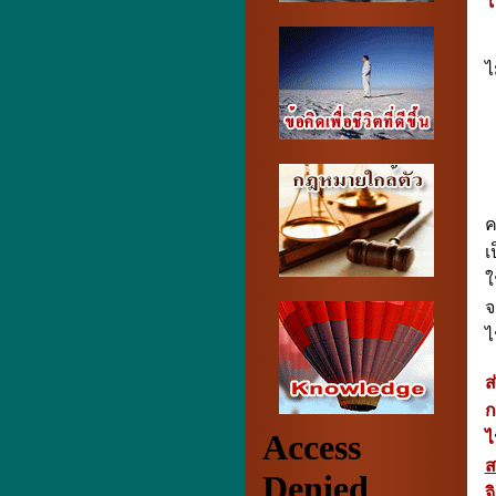
โ
1
ไ
2
3
4
ค
เ
ใ
จ
ไ
ส
ก
ส
จ