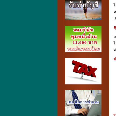
ใ
ห
เ
ค
ค
ใ
ท
ป
1
2
3
4
5
6
7