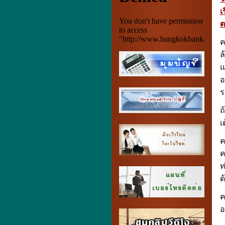
เ
ต
ค
ล
แ
อ
ร
ถ
เ
ค
ค
ท
ด
ค
อ