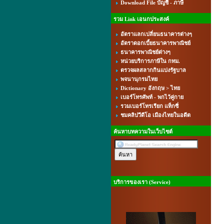
Download File บัญชี - ภาษี
รวม Link เอนกประสงค์
อัตราแลกเปลี่ยนธนาคารต่างๆ
อัตราดอกเบี้ยธนาคารพาณิชย์
ธนาคารพาณิชย์ต่างๆ
หน่วยบริการภาษีใน กทม.
ตรวจผลสลากกินแบ่งรัฐบาล
พจนานุกรมไทย
Dictionary อังกฤษ > ไทย
เบอร์โทรศัพท์ - พกไว้คู่กาย
รวมเบอร์โทรเรียก แท็กซี่
ชมคลิปวีดีโอ เมืองไทยในอดีต
ค้นหาบทความในเว็บไซต์
บริการของเรา (Service)