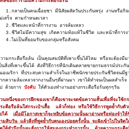
ทษของการไม่มีความกระตือรือร้น
.กลายเป็นคนเฉื่อยชา มีนิสัยผลัดวันประกันพรุ่ง งานหรือกิจ
ม่เสร็จ ตามกำหนดเวลา
.ชีวิตและหน้าที่การงาน อาจล้มเหลว
.ชีวิตไม่มีความสุข เกิดความท้อแท้ในชีวิต และหน้าที่การง
.ไม่เป็นที่ยอมรับของกลุ่มหรือสังคม
วามกระตือรือล้น เป็นคุณสมบัติที่เพาะขึ้นได้ไหม หรือจะต้องมีม
ป็นสิ่งที่เพาะขึ้นได้ ดังที่วิธีการที่นักเดินตลาดขายกรมธรรม์
นอเมริกา ที่ประสบความสำเร็จในอาชีพนักขายประกันชีวิตจนมีฐา
ากความล้มเหลวจากงานอื่นๆที่ผ่านมา เขาได้ทำจนเป็นผลสำเร็จ เข
ป ด้วยการ
บังคับ
ให้ตัวเองทำงานอย่างกระตือรือร้นทุกๆวัน
่วนหนึ่งของการฝึกของเขาก็คือเขาจะจดข้อความสั้นเพื่อที่จะใช้ก
ระตือรือล้นใส่กระเป๋าเสื้อ แล้วก็ท่อง หรือใช้วิธีการพูดย้ำกับตัว
ไปได้
เมื่อมีโอกาสเขาก็จะหยิบข้อความนั้นมาอ่านหรือท่องจำใ
ามสิบวัน แล้วสิ่งที่พูดย้ำกับตนเองบ่อยครั้งนั้น จะฝังเข้าไปในจ
ิตใต้สำนึกนั้นจะสั่งการให้สมองกระทำการนั้น ด้วยความกระตือร