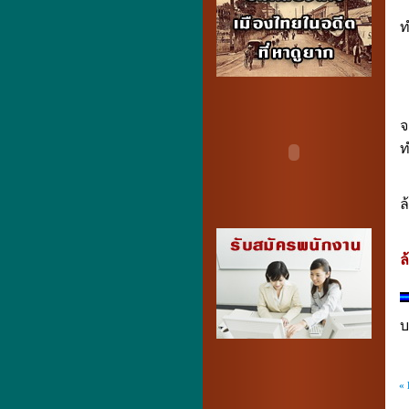
แ
ท
ท
“
จ
ท
ท
ล
“
ล
บ
«