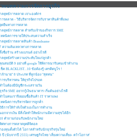
รวมบทความการจัดการธุรกิจ
กลยุทธ์การตลาด เจาะองค์กร
การตลาด - วิธีบริหารจัดการกับราคาสินค้าที่แพง
จุดยืนทางการตลาด
กลยุทธ์การตลาด สำหรับเจ้าของกิจการ SME
เทคนิคการขายให้ประสบความสำเร็จ
กลยุทธ์การตลาดสินค้า Brandname
7 ความล้มเหลวทางการตลาด
ตั้งชื่อร้าน สร้างแบรนด์ อย่างไรดี
กลยุทธ์สร้างความประทับใจแก่ลูกค้า
คุณสมบัติ 9 อย่างที่ google ใช้พิจารณารับคนเข้าทำงาน
เช็ค BLACKLIST...10 ข้อต้องรู้ เครดิตบูโร !
"เจ้านาย" 8 ประเภท ที่ลูกน้อง "สุดทน"
การบริหารคน ให้ธุรกิจไปรอด
ทำไมต้องมีบัญชีกระแสรายวัน
ธุรกิจ SME อยากกู้เงินธนาคาร เริ่มต้นอย่างไรดี
ทำไมคนเราจึงยอมซื้อสินค้า IT ราคาแพง
เทคนิคการบริหารจัดการลูกค้่า
วิธีการให้กำลังใจตัวเองในการทำงาน
นอกจากเงิน มีสิ่งใดทำให้พนักงานมีความสุขได้อีก
10 คำถามก่อนรับพนักงานใหม่
ทิศทางการตลาดยุคดิจิตอล
กองทุนตั้งตัวได้ โอกาสสำหรับนักธุรกิจรุ่นใหม่
3 ปี (นับจากปี 2555) เศรษฐกิจไทย 'เลี่ยงความเสี่ยง- คว้าโอกาส'