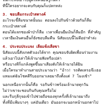
จนกระทั่งเอาไปพูดให้คนอื่นรู้กันทั่ว
ทีนี้ใครอยากจะคบกับคุณก็แปลกหล่ะ
3. ชอบลืมกระเป๋าสตางค์
อะไรจะขี้ลืมขนาดนั้นนะ ตอนลงไปกินข้าวด้วยกันก็ลืม
กระเป๋าสตางค์
ตอนได้แจกซองผ้าป่าก็ลืม เวลาเพื่อนยืมเงินก็ลืมอีก ที่สำคัญ
เวลายืมเงินคนอื่นก็ยังชอบลืมคืน นิสัยแบบนี้ไม่ดีอย่าทำล่ะ
4. ประจบประแจง เลียแข้งเลียขา
นิสัยแบบนี้สังเกตตัวเองได้จาก คุณชอบจับผิดเพื่อนร่วมงาน
แล้วเอาไปเล่าให้เจ้านายฟังหรือเปล่า
หรือบางทีก็แกล้งพูดขึ้นมาเสียงดังให้เจ้านายได้ยิน
เมื่อใครมาทำงานสายประมาณว่า "อ้าว! รถติดเหรอจ๊ะเธอ
แหมแต่ฉันโชคดีรีบออกมาเลยมาถึงตั้งแต่ 7 โมงเช้า"
นอกเหนือจากนั้นก็คือ รอกินข้าวพร้อมเจ้านายทุกวัน
ไม่ว่าเขาจะชอบกินกับคุณหรือไม่
และรีบกุลีกุจอเข้าไปช่วยถือของทุกครั้งที่เจ้านายมาถึง
ทั้งที่มีแฟ้มบางๆ แค่อันเดียว มันออกจะนอกหน้านอกตาไป