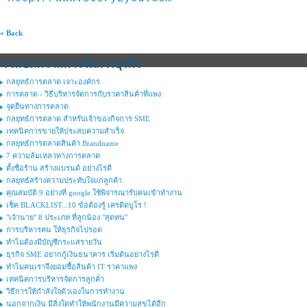
« Back
รวมบทความการจัดการธุรกิจ
กลยุทธ์การตลาด เจาะองค์กร
การตลาด - วิธีบริหารจัดการกับราคาสินค้าที่แพง
จุดยืนทางการตลาด
กลยุทธ์การตลาด สำหรับเจ้าของกิจการ SME
เทคนิคการขายให้ประสบความสำเร็จ
กลยุทธ์การตลาดสินค้า Brandname
7 ความล้มเหลวทางการตลาด
ตั้งชื่อร้าน สร้างแบรนด์ อย่างไรดี
กลยุทธ์สร้างความประทับใจแก่ลูกค้า
คุณสมบัติ 9 อย่างที่ google ใช้พิจารณารับคนเข้าทำงาน
เช็ค BLACKLIST...10 ข้อต้องรู้ เครดิตบูโร !
"เจ้านาย" 8 ประเภท ที่ลูกน้อง "สุดทน"
การบริหารคน ให้ธุรกิจไปรอด
ทำไมต้องมีบัญชีกระแสรายวัน
ธุรกิจ SME อยากกู้เงินธนาคาร เริ่มต้นอย่างไรดี
ทำไมคนเราจึงยอมซื้อสินค้า IT ราคาแพง
เทคนิคการบริหารจัดการลูกค้่า
วิธีการให้กำลังใจตัวเองในการทำงาน
นอกจากเงิน มีสิ่งใดทำให้พนักงานมีความสุขได้อีก