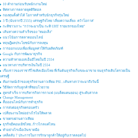
10 คำถามก่อนรับพนักงานใหม่
ทิศทางการตลาดยุคดิจิตอล
กองทุนตั้งตัวได้ โอกาสสำหรับนักธุรกิจรุ่นใหม่
3 ปี (นับจากปี 2555) เศรษฐกิจไทย 'เลี่ยงความเสี่ยง- คว้าโอกาส'
กะทิชาวเกาะ “กว่าจะมาเป็น กะทิ UHT รายแรกของไทย”
เส้นทางความสำเร็จของ "หมอเส็ง"
แนวโน้มการตลาดออนไลน์
ทฤษฎีผลประโยชน์กับการลงทุน
การออกแบบเพื่อเพิ่มมูลค่าให้กับผลิตภัณฑ์
Google กับการพัฒนาธุรกิจ
ความท้าทายเอสเอ็มอีไทยในปี 2554
แนวทางการบริหารเงินในปี 2554
เรื่องราวของราชารีไซเคิลเมืองไทย ที่เริ่มต้นธุรกิจเก็บขยะมาขาย จนธุรกิจเติบโตรวยเป็น
เศรษฐี
สัมภาษณ์เจ้าของธุรกิจจานดาวเทียม PSI...เส้นทางกว่าจะมาถึงวันนี้
วิธีจัดการกับลูกค้าที่ชอบโวยวาย
สูตรสำเร็จ การบริหารกิจการกาแฟ (แบล็คแคนยอน) สู่ระดับสากล
Change Management
สื่อออนไลน์กับการทำธุรกิจ
การส่งต่อธุรกิจครอบครัว
เปลี่ยนงานใหม่อย่างไรไม่ให้พลาด
ขายตรงผ่านดาวเทียม
ธุรกิจอีคอมเมิซไทย..ก้าวไกลแค่ไหน
ทำอย่างไรเมื่อเงินขาดมือ
เคล็ดลับ 7 ประการในการรักษาลูกค้าให้อยู่กับเราตลอดไป