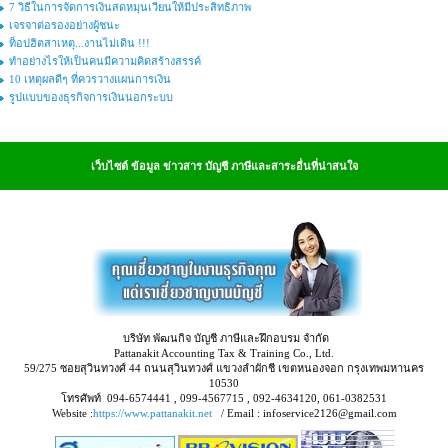
7 วิธีในการจัดการเงินสดหมุนเวียนให้มีประสิทธิภาพ
เจรจาต่อรองอย่างผู้ชนะ
ท็อปฮิตสาเหตุ...งานไม่เดิน !!!
ทำอย่างไรให้เป็นคนมีความคิดสร้างสรรค์
10 เหตุผลดีๆ ที่ควรวางแผนการเงิน
รูปแบบของธุรกิจการเงินนอกระบบ
เว็บไซต์ ข้อมูล ข่าวสาร บัญชี ภาษีและสาระอื่นที่น่าสนใจ
บริษัท พัฒนกิจ บัญชี ภาษีและฝึกอบรม จำกัด
Pattanakit Accounting Tax & Training Co., Ltd.
59/275 ซอยสุวินทวงศ์ 44 ถนนสุวินทวงศ์ แขวงลำผักชี เขตหนองจอก กรุงเทพมหานคร
10530
โทรศัพท์ 094-6574441 , 099-4567715 , 092-4634120, 061-0382531
Website :
https://www.pattanakit.net
/ Email : infoservice2126@gmail.com