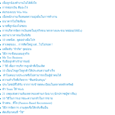
เมื่อลูกน้องทำงานไม่ได้ดั่งใจ
การฟอกเงิน คืออะไร
ต่อรองแบบ Win-Win
เมื่อพนักงานเริ่มหมดความมุ่งมั่นในการทำงาน
ธนาคารไม่ใช่เพื่อน
นายที่ลูกน้องไม่ชอบ
การบริหารจัดการเงินสดในธุรกิจขนาดกลางและขนาดย่อม(SMEs)
อย่าฆ่าเวลาจนเป็นนิสัย
10 เทคนิค...พูดอย่างมือโปร
สาเหตุของ... การคิดใหญ่ แต่...ไปไม่รอด !
เคล็ดลับ "จำกัด" จุดอ่อน
วิธีการเขียนแผนธุรกิจ
Me Too Business
รับมือลูกค้าเจ้าอารมณ์
7 วิธี เพื่อการบริการลูกค้าที่เป็นเลิศ
10 เงื่อนไขผูกใจลูกค้าให้ประสบความสำเร็จ
ทำไมคนบางประเภทจึงไม่สามารถเป็นผู้นำคนได้
ความสำเร็จที่เกิดจาก “ทีมสนับสนุน”
ประโยชน์ที่ได้รับ จากการเข้าจดทะเบียนในตลาดหลักทรัพย์
ทำ Team ให้ Work
21 เหตุแห่งความล้มเหลวของท่านกว๋อฉาง (นักปราชญ์ชาวจีน)
10 วิธีในการเอาชนะความกลัวในการขาย
จ้างคน...ที่ใจ (Passion-Based Recruitment)
วิธีการจัดการ งานสุดเซ็งให้กลับชื่นมื่น
คัดเลือกคนที่ “ใช่”