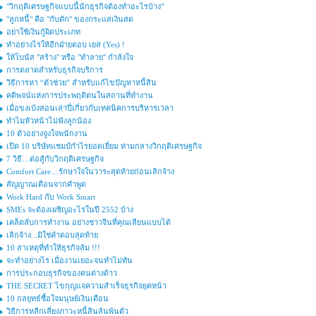
"วิกฤติเศรษฐกิจแบบนี้นักธุรกิจต้องทำอะไรบ้าง"
"ลูกหนี้" คือ "กับดัก" ของกระแสเงินสด
อย่าใช้เงินกู้ผิดประเภท
ทำอย่างไรให้อีกฝ่ายตอบ เยส (Yes) !
ให้โบนัส "สร้าง" หรือ "ทำลาย" กำลังใจ
การตลาดสำหรับธุรกิจบริการ
วิธีการหา “ตัวช่วย” สำหรับแก้ไขปัญหาหนี้สิน
คติพจน์แห่งการประพฤติตนในสถานที่ทำงาน
เมื่อขงเบ้งสอนเล่าปี่เกี่ยวกับเทคนิคการบริหารเวลา
ทำไมหัวหน้าไม่ฟังลูกน้อง
10 ตัวอย่างจูงใจพนักงาน
เปิด 10 บริษัทแชมป์กำไรยอดเยี่ยม ท่ามกลางวิกฤติเศรษฐกิจ
7 วิธี…ต่อสู้กับวิกฤติเศรษฐกิจ
Comfort Care…รักษาใจในวาระสุดท้ายก่อนเลิกจ้าง
สัญญาณเตือนจากคำพูด
Work Hard กับ Work Smart
SMEs จะต้องเผชิญอะไรในปี 2552 บ้าง
เคล็ดลับการทำงาน อย่างชาวจีนที่คุณเลียนแบบได้
เลิกจ้าง...มิใช่คำตอบสุดท้าย
10 สาเหตุที่ทำให้ธุรกิจล้ม !!!
จะทำอย่างไร เมื่องานเยอะจนทำไม่ทัน
การประกอบธุรกิจของคนต่างด้าว
THE SECRET ไขกุญแจความสำเร็จธุรกิจยุคหน้า
10 กลยุทธ์ซื้อใจมนุษย์เงินเดือน
วิธีการหลีกเลี่ยงภาวะหนี้สินล้นพ้นตัว