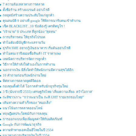
7 ความล้มเหลวทางการตลาด
ตั้งชื่อร้าน สร้างแบรนด์ อย่างไรดี
กลยุทธ์สร้างความประทับใจแก่ลูกค้า
คุณสมบัติ 9 อย่างที่ google ใช้พิจารณารับคนเข้าทำงาน
เช็ค BLACKLIST...10 ข้อต้องรู้ เครดิตบูโร !
"เจ้านาย" 8 ประเภท ที่ลูกน้อง "สุดทน"
การบริหารคน ให้ธุรกิจไปรอด
ทำไมต้องมีบัญชีกระแสรายวัน
ธุรกิจ SME อยากกู้เงินธนาคาร เริ่มต้นอย่างไรดี
ทำไมคนเราจึงยอมซื้อสินค้า IT ราคาแพง
เทคนิคการบริหารจัดการลูกค้่า
วิธีการให้กำลังใจตัวเองในการทำงาน
นอกจากเงิน มีสิ่งใดทำให้พนักงานมีความสุขได้อีก
10 คำถามก่อนรับพนักงานใหม่
ทิศทางการตลาดยุคดิจิตอล
กองทุนตั้งตัวได้ โอกาสสำหรับนักธุรกิจรุ่นใหม่
3 ปี (นับจากปี 2555) เศรษฐกิจไทย 'เลี่ยงความเสี่ยง- คว้าโอกาส'
กะทิชาวเกาะ “กว่าจะมาเป็น กะทิ UHT รายแรกของไทย”
เส้นทางความสำเร็จของ "หมอเส็ง"
แนวโน้มการตลาดออนไลน์
ทฤษฎีผลประโยชน์กับการลงทุน
การออกแบบเพื่อเพิ่มมูลค่าให้กับผลิตภัณฑ์
Google กับการพัฒนาธุรกิจ
ความท้าทายเอสเอ็มอีไทยในปี 2554
แนวทางการบริหารเงินในปี 2554