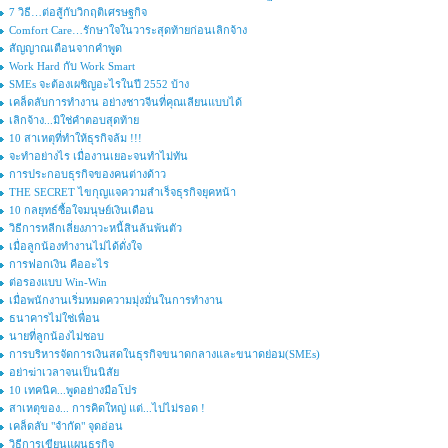
7 วิธี…ต่อสู้กับวิกฤติเศรษฐกิจ
Comfort Care…รักษาใจในวาระสุดท้ายก่อนเลิกจ้าง
สัญญาณเตือนจากคำพูด
Work Hard กับ Work Smart
SMEs จะต้องเผชิญอะไรในปี 2552 บ้าง
เคล็ดลับการทำงาน อย่างชาวจีนที่คุณเลียนแบบได้
เลิกจ้าง...มิใช่คำตอบสุดท้าย
10 สาเหตุที่ทำให้ธุรกิจล้ม !!!
จะทำอย่างไร เมื่องานเยอะจนทำไม่ทัน
การประกอบธุรกิจของคนต่างด้าว
THE SECRET ไขกุญแจความสำเร็จธุรกิจยุคหน้า
10 กลยุทธ์ซื้อใจมนุษย์เงินเดือน
วิธีการหลีกเลี่ยงภาวะหนี้สินล้นพ้นตัว
เมื่อลูกน้องทำงานไม่ได้ดั่งใจ
การฟอกเงิน คืออะไร
ต่อรองแบบ Win-Win
เมื่อพนักงานเริ่มหมดความมุ่งมั่นในการทำงาน
ธนาคารไม่ใช่เพื่อน
นายที่ลูกน้องไม่ชอบ
การบริหารจัดการเงินสดในธุรกิจขนาดกลางและขนาดย่อม(SMEs)
อย่าฆ่าเวลาจนเป็นนิสัย
10 เทคนิค...พูดอย่างมือโปร
สาเหตุของ... การคิดใหญ่ แต่...ไปไม่รอด !
เคล็ดลับ "จำกัด" จุดอ่อน
วิธีการเขียนแผนธุรกิจ