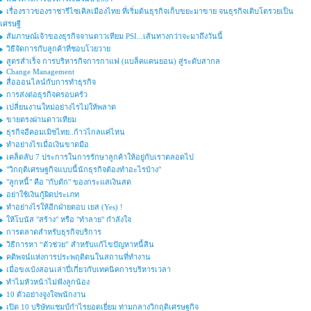
เรื่องราวของราชารีไซเคิลเมืองไทย ที่เริ่มต้นธุรกิจเก็บขยะมาขาย จนธุรกิจเติบโตรวยเป็น
เศรษฐี
สัมภาษณ์เจ้าของธุรกิจจานดาวเทียม PSI...เส้นทางกว่าจะมาถึงวันนี้
วิธีจัดการกับลูกค้าที่ชอบโวยวาย
สูตรสำเร็จ การบริหารกิจการกาแฟ (แบล็คแคนยอน) สู่ระดับสากล
Change Management
สื่อออนไลน์กับการทำธุรกิจ
การส่งต่อธุรกิจครอบครัว
เปลี่ยนงานใหม่อย่างไรไม่ให้พลาด
ขายตรงผ่านดาวเทียม
ธุรกิจอีคอมเมิซไทย..ก้าวไกลแค่ไหน
ทำอย่างไรเมื่อเงินขาดมือ
เคล็ดลับ 7 ประการในการรักษาลูกค้าให้อยู่กับเราตลอดไป
"วิกฤติเศรษฐกิจแบบนี้นักธุรกิจต้องทำอะไรบ้าง"
"ลูกหนี้" คือ "กับดัก" ของกระแสเงินสด
อย่าใช้เงินกู้ผิดประเภท
ทำอย่างไรให้อีกฝ่ายตอบ เยส (Yes) !
ให้โบนัส "สร้าง" หรือ "ทำลาย" กำลังใจ
การตลาดสำหรับธุรกิจบริการ
วิธีการหา “ตัวช่วย” สำหรับแก้ไขปัญหาหนี้สิน
คติพจน์แห่งการประพฤติตนในสถานที่ทำงาน
เมื่อขงเบ้งสอนเล่าปี่เกี่ยวกับเทคนิคการบริหารเวลา
ทำไมหัวหน้าไม่ฟังลูกน้อง
10 ตัวอย่างจูงใจพนักงาน
เปิด 10 บริษัทแชมป์กำไรยอดเยี่ยม ท่ามกลางวิกฤติเศรษฐกิจ