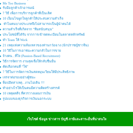
Me Too Business
รับมือลูกค้าเจ้าอารมณ์
7 วิธี เพื่อการบริการลูกค้าที่เป็นเลิศ
10 เงื่อนไขผูกใจลูกค้าให้ประสบความสำเร็จ
ทำไมคนบางประเภทจึงไม่สามารถเป็นผู้นำคนได้
ความสำเร็จที่เกิดจาก “ทีมสนับสนุน”
ประโยชน์ที่ได้รับ จากการเข้าจดทะเบียนในตลาดหลักทรัพย์
ทำ Team ให้ Work
21 เหตุแห่งความล้มเหลวของท่านกว๋อฉาง (นักปราชญ์ชาวจีน)
10 วิธีในการเอาชนะความกลัวในการขาย
จ้างคน...ที่ใจ (Passion-Based Recruitment)
วิธีการจัดการ งานสุดเซ็งให้กลับชื่นมื่น
คัดเลือกคนที่ “ใช่”
7 วิธีในการจัดการเงินสดหมุนเวียนให้มีประสิทธิภาพ
เจรจาต่อรองอย่างผู้ชนะ
ท็อปฮิตสาเหตุ...งานไม่เดิน !!!
ทำอย่างไรให้เป็นคนมีความคิดสร้างสรรค์
10 เหตุผลดีๆ ที่ควรวางแผนการเงิน
รูปแบบของธุรกิจการเงินนอกระบบ
เว็บไซต์ ข้อมูล ข่าวสาร บัญชี ภาษีและสาระอื่นที่น่าสนใจ