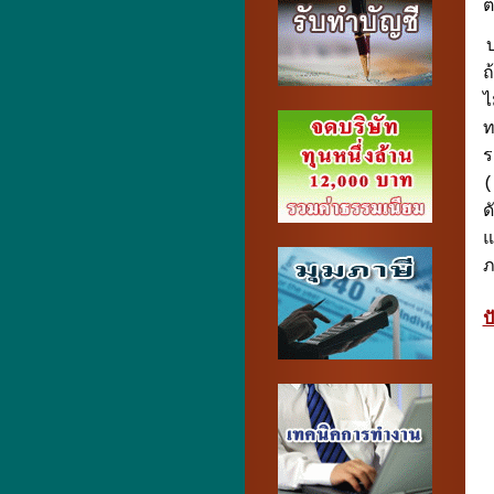
ต
ถ
ไ
ท
ร
(
ด
แ
ภ
ป
2
3