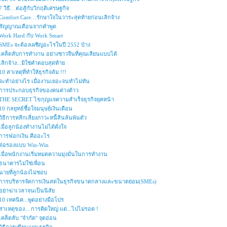
7 วิธี…ต่อสู้กับวิกฤติเศรษฐกิจ
Comfort Care…รักษาใจในวาระสุดท้ายก่อนเลิกจ้าง
สัญญาณเตือนจากคำพูด
Work Hard กับ Work Smart
SMEs จะต้องเผชิญอะไรในปี 2552 บ้าง
เคล็ดลับการทำงาน อย่างชาวจีนที่คุณเลียนแบบได้
เลิกจ้าง...มิใช่คำตอบสุดท้าย
10 สาเหตุที่ทำให้ธุรกิจล้ม !!!
จะทำอย่างไร เมื่องานเยอะจนทำไม่ทัน
การประกอบธุรกิจของคนต่างด้าว
THE SECRET ไขกุญแจความสำเร็จธุรกิจยุคหน้า
10 กลยุทธ์ซื้อใจมนุษย์เงินเดือน
วิธีการหลีกเลี่ยงภาวะหนี้สินล้นพ้นตัว
เมื่อลูกน้องทำงานไม่ได้ดั่งใจ
การฟอกเงิน คืออะไร
ต่อรองแบบ Win-Win
เมื่อพนักงานเริ่มหมดความมุ่งมั่นในการทำงาน
ธนาคารไม่ใช่เพื่อน
นายที่ลูกน้องไม่ชอบ
การบริหารจัดการเงินสดในธุรกิจขนาดกลางและขนาดย่อม(SMEs)
อย่าฆ่าเวลาจนเป็นนิสัย
10 เทคนิค...พูดอย่างมือโปร
สาเหตุของ... การคิดใหญ่ แต่...ไปไม่รอด !
เคล็ดลับ "จำกัด" จุดอ่อน