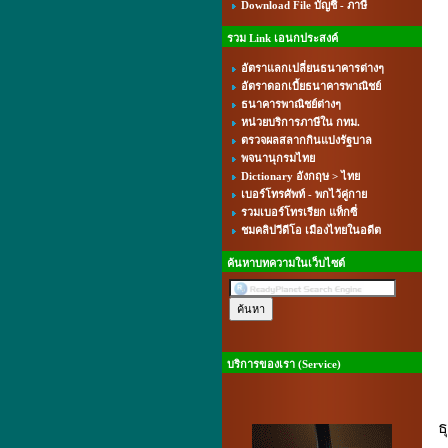
Download File บัญชี - ภาษี
รวม Link เอนกประสงค์
อัตราแลกเปลี่ยนธนาคารต่างๆ
อัตราดอกเบี้ยธนาคารพาณิชย์
ธนาคารพาณิชย์ต่างๆ
หน่วยบริการภาษีใน กทม.
ตรวจผลสลากกินแบ่งรัฐบาล
พจนานุกรมไทย
Dictionary อังกฤษ > ไทย
เบอร์โทรศัพท์ - พกไว้คู่กาย
รวมเบอร์โทรเรียก แท็กซี่
ชมคลิปวีดีโอ เมืองไทยในอดีต
ค้นหาบทความในเว็บไซต์
บริการของเรา (Service)
ธ