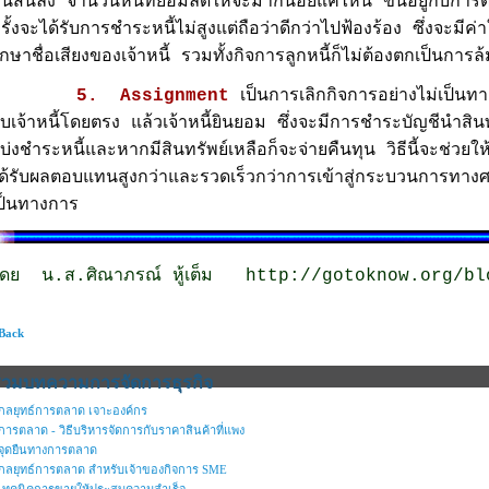
นี้สินลง จำนวนหนี้ที่ยอมลดให้จะมากน้อยแค่ไหน ขึ้นอยู่กับการต
รั้งจะได้รับการชำระหนี้ไม่สูงแต่ถือว่าดีกว่าไปฟ้องร้อง ซึ่งจะม
ักษาชื่อเสียงของเจ้าหนี้ รวมทั้งกิจการลูกหนี้ก็ไม่ต้
5. Assignment
เป็นการเลิกกิจการอย่างไม่เป็นทา
ับเจ้าหนี้โดยตรง แล้วเจ้าหนี้ยินยอม ซึ่งจะมีการชำระบัญชีนำ
บ่งชำระหนี้และหากมีสินทรัพย์เหลือก็จะจ่ายคืนทุน วิธีนี้จะช่วยให้
ด้รับผลตอบแทนสูงกว่าและรวดเร็วกว่าการเข้าสู่กระบวนการทางศ
ป็นทางการ
ดย น.ส.ศิณาภรณ์ หู้เต็ม
http://gotoknow.org/bl
 Back
รวมบทความการจัดการธุรกิจ
กลยุทธ์การตลาด เจาะองค์กร
การตลาด - วิธีบริหารจัดการกับราคาสินค้าที่แพง
จุดยืนทางการตลาด
กลยุทธ์การตลาด สำหรับเจ้าของกิจการ SME