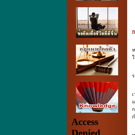
5
ก
ห
ใ
ร
เ
แ
ก
ก