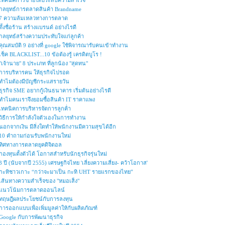
เทคนิคการขายให้ประสบความสำเร็จ
กลยุทธ์การตลาดสินค้า Brandname
7 ความล้มเหลวทางการตลาด
ตั้งชื่อร้าน สร้างแบรนด์ อย่างไรดี
กลยุทธ์สร้างความประทับใจแก่ลูกค้า
คุณสมบัติ 9 อย่างที่ google ใช้พิจารณารับคนเข้าทำงาน
เช็ค BLACKLIST...10 ข้อต้องรู้ เครดิตบูโร !
"เจ้านาย" 8 ประเภท ที่ลูกน้อง "สุดทน"
การบริหารคน ให้ธุรกิจไปรอด
ทำไมต้องมีบัญชีกระแสรายวัน
ธุรกิจ SME อยากกู้เงินธนาคาร เริ่มต้นอย่างไรดี
ทำไมคนเราจึงยอมซื้อสินค้า IT ราคาแพง
เทคนิคการบริหารจัดการลูกค้่า
วิธีการให้กำลังใจตัวเองในการทำงาน
นอกจากเงิน มีสิ่งใดทำให้พนักงานมีความสุขได้อีก
10 คำถามก่อนรับพนักงานใหม่
ทิศทางการตลาดยุคดิจิตอล
กองทุนตั้งตัวได้ โอกาสสำหรับนักธุรกิจรุ่นใหม่
3 ปี (นับจากปี 2555) เศรษฐกิจไทย 'เลี่ยงความเสี่ยง- คว้าโอกาส'
กะทิชาวเกาะ “กว่าจะมาเป็น กะทิ UHT รายแรกของไทย”
เส้นทางความสำเร็จของ "หมอเส็ง"
แนวโน้มการตลาดออนไลน์
ทฤษฎีผลประโยชน์กับการลงทุน
การออกแบบเพื่อเพิ่มมูลค่าให้กับผลิตภัณฑ์
Google กับการพัฒนาธุรกิจ