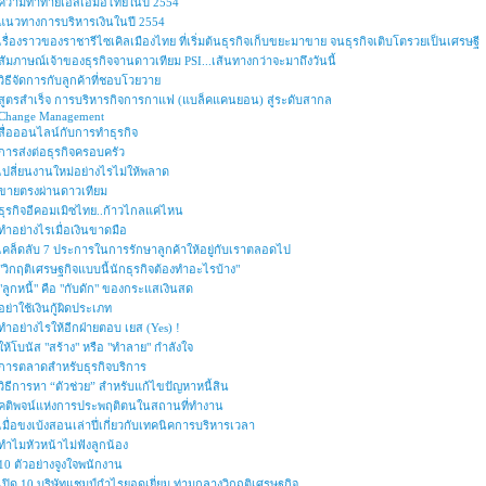
ความท้าทายเอสเอ็มอีไทยในปี 2554
แนวทางการบริหารเงินในปี 2554
เรื่องราวของราชารีไซเคิลเมืองไทย ที่เริ่มต้นธุรกิจเก็บขยะมาขาย จนธุรกิจเติบโตรวยเป็นเศรษฐี
สัมภาษณ์เจ้าของธุรกิจจานดาวเทียม PSI...เส้นทางกว่าจะมาถึงวันนี้
วิธีจัดการกับลูกค้าที่ชอบโวยวาย
สูตรสำเร็จ การบริหารกิจการกาแฟ (แบล็คแคนยอน) สู่ระดับสากล
Change Management
สื่อออนไลน์กับการทำธุรกิจ
การส่งต่อธุรกิจครอบครัว
เปลี่ยนงานใหม่อย่างไรไม่ให้พลาด
ขายตรงผ่านดาวเทียม
ธุรกิจอีคอมเมิซไทย..ก้าวไกลแค่ไหน
ทำอย่างไรเมื่อเงินขาดมือ
เคล็ดลับ 7 ประการในการรักษาลูกค้าให้อยู่กับเราตลอดไป
"วิกฤติเศรษฐกิจแบบนี้นักธุรกิจต้องทำอะไรบ้าง"
"ลูกหนี้" คือ "กับดัก" ของกระแสเงินสด
อย่าใช้เงินกู้ผิดประเภท
ทำอย่างไรให้อีกฝ่ายตอบ เยส (Yes) !
ให้โบนัส "สร้าง" หรือ "ทำลาย" กำลังใจ
การตลาดสำหรับธุรกิจบริการ
วิธีการหา “ตัวช่วย” สำหรับแก้ไขปัญหาหนี้สิน
คติพจน์แห่งการประพฤติตนในสถานที่ทำงาน
เมื่อขงเบ้งสอนเล่าปี่เกี่ยวกับเทคนิคการบริหารเวลา
ทำไมหัวหน้าไม่ฟังลูกน้อง
10 ตัวอย่างจูงใจพนักงาน
เปิด 10 บริษัทแชมป์กำไรยอดเยี่ยม ท่ามกลางวิกฤติเศรษฐกิจ