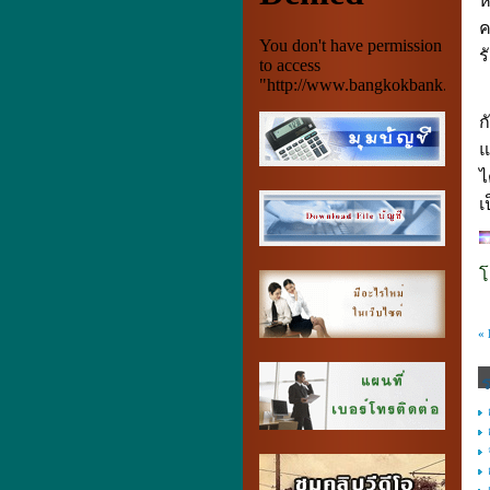
ห
ค
ร
ก
แ
ไ
เ
โ
«