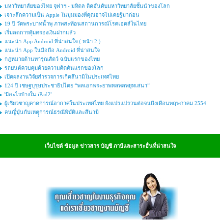
มหาวิทยาลัยของไทย จุฬาฯ - มหิดล ติดอันดับมหาวิทยาลัยชั้นนำของโลก
เจาะลึกความเป็น Apple ในมุมมองที่คุณอาจไม่เคยรู้มาก่อน
19 ปี วัดพระบาทน้ำพุ ภาพสะท้อนสถานการณ์โรคเอดส์ในไทย
เริ่มลดการคุ้มครองเงินฝากแล้ว
แนะนำ App Android ที่น่าสนใจ ( หน้า 2 )
แนะนำ App ในมือถือ Android ที่น่าสนใจ
กฎหมายต้านทารุณสัตว์ ฉบับแรกของไทย
รถยนต์ควบคุมด้วยความคิดคันแรกของโลก
เปิดผลงานวิจัยสำรวจการเกิดสึนามิในประเทศไทย
124 ปี เชษฐบุรุษประชาธิปไตย “พลเอกพระยาพหลพลพยุหเสนา”
'มีอะไรบ้างใน iPad2'
ผู้เชี่ยวชาญคาดการณ์อากาศในประเทศไทย ยังแปรแปรวนต่อจนถึงเดือนพฤษภาคม 2554
คนญี่ปุ่นกับเหตุุการณ์ธรณีพิบัติและสึนามิ
เว็บไซต์ ข้อมูล ข่าวสาร บัญชี ภาษีและสาระอื่นที่น่าสนใจ