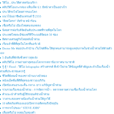
วีดีโอ...ประวัติศาสตร์อเมริกา
คลิปวีดีโอแกะกล่อง แท็บเล็ต ป.1 มีหน้าตาเป็นอย่างไร
ประวัติรถไฟโดยสารของโลก
แนวโน้มอาชีพอินเทรนด์ ปี 2555
"ฮีทสโตรก" ภัยร้าย หน้าร้อน
เชื่อหรือไม่ เมืองไทยคนจนลดลง
นิตยสารฟอร์บส์จัดอันดับประเทศที่รวยที่สุดในโลก
ประเทศไทยจะมีช่องฟรีทีวีระบบดิจิตอล 50 ช่อง
ทิศทางเศรษฐกิจไทยหลังน้ำท่วม
เรือนจำที่ดีที่สุดในโลกที่นอร์เวย์
Doctor Me หมอประจำบ้าน เว็บไซต์ที่จะให้ทุกคนสามารถดูแลสุขภาพในช่วงน้ำท่วมได้ด้วยตัว
เอง
5 อันดับที่พักพิงชั่วคราวสุดเจ๋ง
คลิปวีดีโอ ภาพถ่ายล่าสุดของโลกจากสถานีอวกาศนานาชาติ
รู้ สู้ ! Flood - วีดีโอ Infographic สร้างสรรค์ ที่เข้าใจง่าย ให้ข้อมูลที่สำคัญและจำเป็นเรื่องน้ำ
ท่วมที่ประชาชนควรรู้
ชีวิตที่ยังจมน้ำของชาวบ้านบางบัวทอง
หนังแอ็คชั่นที่ดีที่สุดของชาวอเมริกัน
เปิดข้อเสนอระยะสั้น-กลาง- ยาว แก้ปัญหาน้ำท่วม
รวบรวมเรื่องของน้ำท่วม - การจัดการน้ำ - หลากหลายความเชื่อเรื่องน้ำท่วมโลก
คำแนะนำสำหรับผู้ใช้รถยนต์ช่วงน้ำท่วม
วางกระสอบทรายป้องกันน้ำท่วมให้ถูกวิธี
10 ผลิตภัณฑ์ของแอปเปิลจากอดีตจนถึงปัจจุบัน
การจากไปของ " STEVE JOBS"
เสี่ยงหรือไม่ ลงทุนในทองคำ