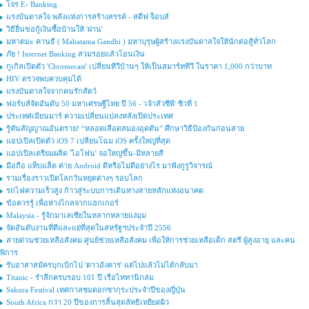
โจร E- Banking
แรงบันดาลใจ พลังแห่งการสร้างสรรค์ - สตีฟ จ็อบส์
วิธียื่นขอกู้เงินซื้อบ้านให้ 'ผ่าน'
มหาตมะ คานธี ( Mahatama Gandhi ) มหาบุรุษผู้สร้างแรงบันดาลใจให้นักต่อสู้ทั่วโลก
ภัย ! Internet Banking สวมรอยแล้วโอนเงิน
กูเกิลเปิดตัว 'Chromecast' เปลี่ยนทีวีบ้านๆ ให้เป็นสมาร์ททีวี ในราคา 1,000 กว่าบาท
HIV ตรวจพบควบคุมได้
แรงบันดาลใจจากคนรักสัตว์
ฟอร์บส์จัดอันดับ 50 มหาเศรษฐีไทย ปี 56 - 'เจ้าสัวซีพี' ซิวที่ 1
ประเทศเมียนมาร์ ความเปลี่ยนแปลงหลังเปิดประเทศ
รู้ทันสัญญาณอันตราย! “หลอดเลือดสมองอุดตัน” ศึกษาวิธีป้องกันก่อนสาย
แอปเปิลเปิดตัว iOS 7 เปลี่ยนโฉม iOS ครั้งใหญ่ที่สุด
แอปเปิลเตรียมผลิต 'ไอโฟน' จอใหญ่ขึ้น-มีหลายสี
มือถือ แท็บแล็ต ค่าย Android ดีหรือไม่ดีอย่างไร มาฟังกูรูวิจารณ์
รวมเรื่องราวเปิดโลกวันหยุดต่างๆ รอบโลก
รถไฟความเร็วสูง ก้าวสู่ระบบการเดินทางสายหลักแห่งอนาคต
ข้อควรรู้ เพื่อห่างไกลจากแฮกเกอร์
Malaysia - รู้จักมาเลเซียในหลากหลายแง่มุม
จัดอันดับงานที่ดีและแย่ที่สุดในสหรัฐฯประจำปี 2556
สายด่วนช่วยเหลือสังคม ศูนย์ช่วยเหลือสังคม เพื่อให้การช่วยเหลือเด็ก สตรี ผู้สูงอายุ และคน
พิการ
รับอาสาสมัครบุกเบิกไป 'ดาวอังคาร' แต่ไปแล้วไม่ได้กลับมา
Titanic - รำลึกครบรอบ 101 ปี เรือไททานิกล่ม
Sakura Festival เทศกาลชมดอกซากุระประจำปีของญี่ปุ่น
South Africa กว่า 20 ปีของการสิ้นสุดลัทธิเหยียดผิว