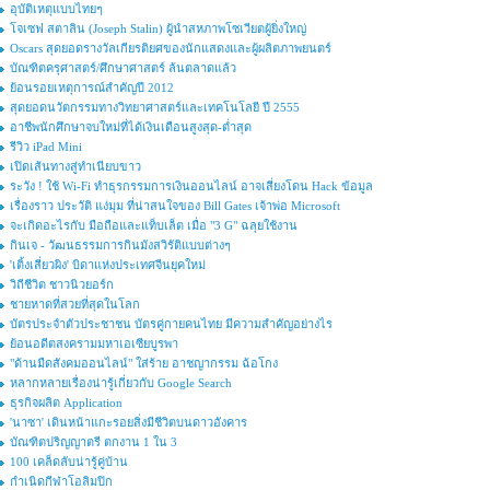
อุบัติเหตุแบบไทยๆ
โจเซฟ สตาลิน (Joseph Stalin) ผู้นำสหภาพโซเวียตผู้ยิ่งใหญ่
Oscars สุดยอดรางวัลเกียรติยศของนักแสดงและผู้ผลิตภาพยนตร์
บัณฑิตครุศาสตร์/ศึกษาศาสตร์ ล้นตลาดแล้ว
ย้อนรอยเหตุการณ์สำคัญปี 2012
สุดยอดนวัตกรรมทางวิทยาศาสตร์และเทคโนโลยี ปี 2555
อาชีพนักศึกษาจบใหม่ที่ได้เงินเดือนสูงสุด-ต่ำสุด
รีวิว iPad Mini
เปิดเส้นทางสู่ทำเนียบขาว
ระวัง ! ใช้ Wi-Fi ทำธุรกรรมการเงินออนไลน์ อาจเสี่ยงโดน Hack ข้อมูล
เรื่องราว ประวัติ แง่มุม ที่น่าสนใจของ Bill Gates เจ้าพ่อ Microsoft
จะเกิดอะไรกับ มือถือและแท็บเล็ต เมื่อ "3 G" ฉลุยใช้งาน
กินเจ - วัฒนธรรมการกินมังสวิรัติแบบต่างๆ
'เติ้งเสี่ยวผิง' บิดาแห่งประเทศจีนยุคใหม่
วิถีชีวิต ชาวนิวยอร์ก
ชายหาดที่สวยที่สุดในโลก
บัตรประจำตัวประชาชน บัตรคู่กายคนไทย มีความสำคัญอย่างไร
ย้อนอดีตสงครามมหาเอเซียบูรพา
"ด้านมืดสังคมออนไลน์" ใส่ร้าย อาชญากรรม ฉ้อโกง
หลากหลายเรื่องน่ารู้เกี่ยวกับ Google Search
ธุรกิจผลิต Application
'นาซา' เดินหน้าแกะรอยสิ่งมีชีวิตบนดาวอังคาร
บัณฑิตปริญญาตรี ตกงาน 1 ใน 3
100 เคล็ดลับน่ารู้คู่บ้าน
กำเนิดกีฬาโอลิมปิก