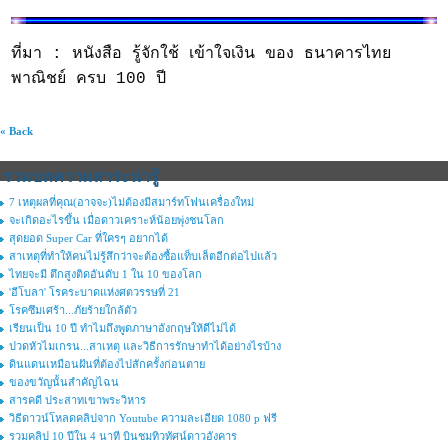
ที่มา : หนังสือ รู้จักใช้ เข้าใจเงิน ของ ธนาคารไทย
พาณิชย์ ครบ 100 ปี
« Back
รวมบทความสาระน่ารู้
7 เหตุผลที่คุณ(อาจจะ)ไม่ต้องมีสมาร์ทโฟนเครื่องใหม่
จะเกิดอะไรขึ้น เมื่อดาวเคราะห์น้อยพุ่งชนโลก
สุดยอด Super Car ที่ใครๆ อยากได้
สาเหตุที่ทำให้คนไม่รู้สึกว่าจะต้องซื้อแท็บเล็ตอีกต่อไปแล้ว
ไทยจะมี ตึกสูงติดอันดับ 1 ใน 10 ของโลก
'อีโบลา' โรคระบาดแห่งศตวรรษที่ 21
โรคซึมเศร้า...ภัยร้ายใกล้ตัว
เรียนเป็น 10 ปี ทำไมถึงพูดภาษาอังกฤษให้ดีไม่ได้
ปวดหัวไมเกรน...สาเหตุ และวิธีการรักษาทำได้อย่างไรบ้าง
ดินแดนเหมือนฝันที่ต้องไปสักครั้งก่อนตาย
ของขวัญนั้นสำคัญไฉน
สารคดี ประสาทเขาพระวิหาร
วิธีดาวน์โหลดคลิปจาก Youtube ความละเอียด 1080 p ฟรี
รวมคลิป 10 ปีใน 4 นาที บินชมทิวทัศน์ดาวอังคาร