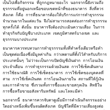
เป็นไปเพื่อกิจกรรม ที่ถูกกฎหมายอะไร นอกจากนี้ยังรวมถึง
ธุรกรรมที่อยู่นอกเหนือขอบเขตหน้าที่ของธนาคาร สิ่งที่ควร
สังเกต ก็คือ การที่ธนาคารต้องให้บริการแก่การทำธุรกรรม
จำนวนมากในแต่ละวัน จึงไม่สามารถสอดส่องการทำธุรกรรม
ทุกครั้งได้ ดังนั้น ธนาคารจึงต้องประเมินความเสี่ยง ในการ
ทำธุรกิจกับบัญชีบางประเภท เขตภูมิศาสตร์บางเขต และ
ธุรกรรมบางประเภท
ธนาคารควรทบทวนการทำธุรกรรมทั้งที่ทำครั้งเดียวหรือทำ
เป็นชุดต่อเนื่องซึ่งมีมูลค่าเกิน กว่าเพดานที่ตั้งไว้สำหรับบริการ
ประเภทนั้นๆ ไม่ว่าจะเป็นการเปิดบัญชีเงินฝาก การโอนเงิน
ประจำเดือน การทำธุรกรรมด้วยเงินสด การใช้เช็คเดินทาง
การใช้ธนาณัติ การใช้เช็คธนาคาร การใช้เช็คของบุคคลที่
สาม การใช้เช็คเงินสด การโอนเงินภายใน สถานที่ให้กู้เงิน
และการค้าขาย ซึ่งรวมทั้งการซื้อและขายสกุลเงิน สิทธิใน
การซื้อหรือขายอสังหาริมทรัพย์ และโลหะมีค่า
นอกจากนี้ ธนาคารควรจับตาดูเมื่อมีการดำเนินกิจกรรมอย่าง
ใดอย่างหนึ่งเพิ่มขึ้นจนผิดสังเกต บัญชีใดที่มีความเสี่ยงสูงต่อ