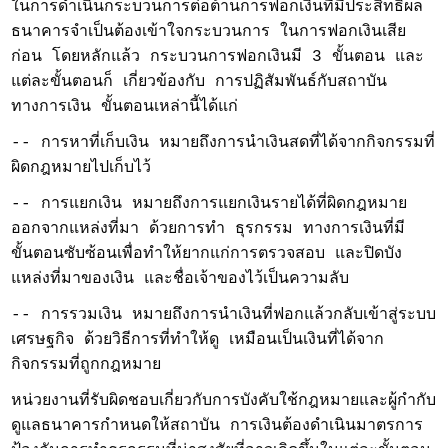
ในการดำเนินกระบวนการต่อต้านการฟอกเงินที่มีประสิทธิผล
ธนาคารจำเป็นต้องเข้าใจกระบวนการ ในการฟอกเงินเสีย
ก่อน โดยหลักแล้ว กระบวนการฟอกเงินมี 3 ขั้นตอน และ
แต่ละขั้นตอนก็ เกี่ยวข้องกับ การปฏิสัมพันธ์กับสถาบัน
ทางการเงิน ขั้นตอนเหล่านี้ได้แก่
-- การหาที่เก็บเงิน หมายถึงการนำเงินสดที่ได้จากกิจกรรมที่
ผิดกฎหมายไปเก็บไว้
-- การแยกเงิน หมายถึงการแยกเงินรายได้ที่ผิดกฎหมาย
ออกจากแหล่งที่มา ด้วยการทำ ธุรกรรม ทางการเงินที่มี
ขั้นตอนซับซ้อนเพื่อทำให้ยากแก่การตรวจสอบ และปิดบัง
แหล่งที่มาของเงิน และชื่อเจ้าของไว้เป็นความลับ
-- การรวมเงิน หมายถึงการนำเงินที่ฟอกแล้วกลับเข้าสู่ระบบ
เศรษฐกิจ ด้วยวิธีการที่ทำให้ดู เหมือนเป็นเงินที่ได้จาก
กิจกรรมที่ถูกกฎหมาย
หน่วยงานที่รับผิดชอบเกี่ยวกับการบังคับใช้กฎหมายและผู้กำกับ
ดูแลธนาคารกำหนดให้สถาบัน การเงินต้องดำเนินมาตรการ