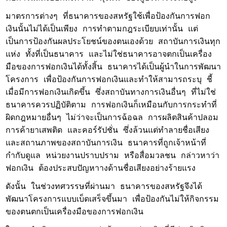
มาตรการต่างๆ ที่ธนาคารของสหรัฐใช้เพื่อป้องกันการฟอก
เงินนั้นไม่ได้เป็นเพียง การทำตามกฎระเบียบเท่านั้น แต่
เป็นการป้องกันผลประโยชน์ของตนเองด้วย สถาบันการเงินทุก
แห่ง ทั้งที่เป็นธนาคาร และไม่ใช่ธนาคารอาจตกเป็นเครื่อง
มือของการฟอกเงินได้ทั้งสิ้น ธนาคารได้เป็นผู้นำในการพัฒนา
โครงการ เพื่อป้องกันการฟอกเงินและทำให้สามารถระบุ ชี้
เมื่อมีการฟอกเงินเกิดขึ้น ซึ่งสถาบันทางการเงินอื่นๆ ที่ไม่ใช่
ธนาคารควรปฏิบัติตาม การฟอกเงินก็เหมือนกับการกระทำที่
ผิดกฎหมายอื่นๆ ไม่ว่าจะเป็นการฉ้อฉล การผลิตสินค้าปลอม
การค้ายาเสพติด และคอร์รัปชั่น ซึ่งล้วนแต่ทำลายชื่อเสียง
และสถานภาพของสถาบันการเงิน ธนาคารที่ถูกเจ้าหน้าที่
กำกับดูแล หน่วยงานปราบปราม หรือสื่อมวลชน กล่าวหาว่า
ฟอกเงิน ต้องประสบปัญหาางด้านชื่อเสียงอย่างร้ายแรง
ดังนั้น ในช่วงทศวรรษที่ผ่านมา ธนาคารของสหรัฐจึงได้
พัฒนาโครงการแบบเบ็ดเสร็จขึ้นมา เพื่อป้องกันไม่ให้กิจกรรม
ของตนตกเป็นเครื่องมือของการฟอกเงิน