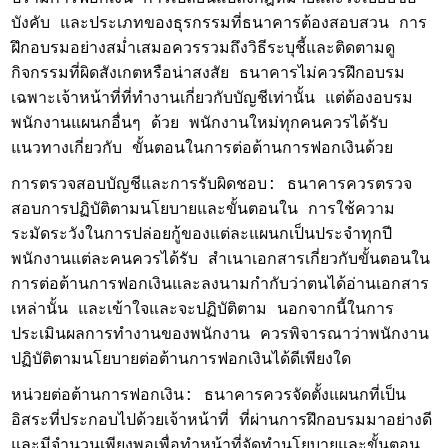
บังคับ และประเภทของธุรกรรมที่ธนาคารต้องสอบสวน การ
ฝึกอบรมอย่างสม่ำเสมอควรรวมถึงวิธีระบุชี้และติดตามดู
กิจกรรมที่ผิดสังเกตหรือน่าสงสัย ธนาคารไม่ควรฝึกอบรม
เฉพาะเจ้าหน้าที่ที่ทำงานเกี่ยวกับบัญชีเท่านั้น แต่ต้องอบรม
พนักงานแผนกอื่นๆ ด้วย พนักงานใหม่ทุกคนควรได้รับ
แนวทางเกี่ยวกับ ขั้นตอนในการต่อต้านการฟอกเงินด้วย
การตรวจสอบบัญชีและการรับผิดชอบ: ธนาคารควรตรวจ
สอบการปฏิบัติตามนโยบายและขั้นตอนใน การใช้ความ
ระมัดระวังในการปล่อยกู้ของแต่ละแผนกเป็นประจำทุกปี
พนักงานแต่ละคนควรได้รับ สำเนาเอกสารเกี่ยวกับขั้นตอนใน
การต่อต้านการฟอกเงินและลงนามกำกับว่าตนได้อ่านเอกสาร
เหล่านั้น และเข้าใจและจะปฏิบัติตาม นอกจากนี้ในการ
ประเมินผลการทำงานของพนักงาน ควรพิจารณาว่าพนักงาน
ปฏิบัติตามนโยบายต่อต้านการฟอกเงินได้ดีเพียงใด
หน่วยต่อต้านการฟอกเงิน: ธนาคารควรจัดตั้งแผนกที่เป็น
อิสระที่ประกอบไปด้วยเจ้าหน้าที่ ที่ผ่านการฝึกอบรมมาอย่างดี
และมีจำนวนเพียงพอเพื่อทำหน้าที่จัดทำนโยบายและขั้นตอน