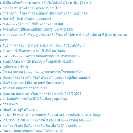
มือถือ แท็บแล็ต ค่าย Android ดีหรือไม่ดีอย่างไร มาฟังกูรูวิจารณ์
รวมเรื่องราวเปิดโลกวันหยุดต่างๆ รอบโลก
รถไฟความเร็วสูง ก้าวสู่ระบบการเดินทางสายหลักแห่งอนาคต
ข้อควรรู้ เพื่อห่างไกลจากแฮกเกอร์
Malaysia - รู้จักมาเลเซียในหลากหลายแง่มุม
จัดอันดับงานที่ดีและแย่ที่สุดในสหรัฐฯประจำปี 2556
สายด่วนช่วยเหลือสังคม ศูนย์ช่วยเหลือสังคม เพื่อให้การช่วยเหลือเด็ก สตรี ผู้สูงอายุ และคน
พิการ
รับอาสาสมัครบุกเบิกไป 'ดาวอังคาร' แต่ไปแล้วไม่ได้กลับมา
Titanic - รำลึกครบรอบ 101 ปี เรือไททานิกล่ม
Sakura Festival เทศกาลชมดอกซากุระประจำปีของญี่ปุ่น
South Africa กว่า 20 ปีของการสิ้นสุดลัทธิเหยียดผิว
อุบัติเหตุแบบไทยๆ
โจเซฟ สตาลิน (Joseph Stalin) ผู้นำสหภาพโซเวียตผู้ยิ่งใหญ่
Oscars สุดยอดรางวัลเกียรติยศของนักแสดงและผู้ผลิตภาพยนตร์
บัณฑิตครุศาสตร์/ศึกษาศาสตร์ ล้นตลาดแล้ว
ย้อนรอยเหตุการณ์สำคัญปี 2012
สุดยอดนวัตกรรมทางวิทยาศาสตร์และเทคโนโลยี ปี 2555
อาชีพนักศึกษาจบใหม่ที่ได้เงินเดือนสูงสุด-ต่ำสุด
รีวิว iPad Mini
เปิดเส้นทางสู่ทำเนียบขาว
ระวัง ! ใช้ Wi-Fi ทำธุรกรรมการเงินออนไลน์ อาจเสี่ยงโดน Hack ข้อมูล
เรื่องราว ประวัติ แง่มุม ที่น่าสนใจของ Bill Gates เจ้าพ่อ Microsoft
จะเกิดอะไรกับ มือถือและแท็บเล็ต เมื่อ "3 G" ฉลุยใช้งาน
กินเจ - วัฒนธรรมการกินมังสวิรัติแบบต่างๆ