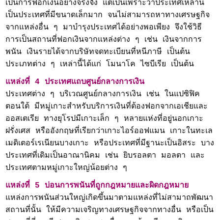
เป็นการฟอกเงินอย่างจริงจัง แต่เป็นเพราะว่าประเทศเหล่านี้
เป็นประเทศที่มีขนาดเล็กมาก จนไม่สามารถหาทางเศรษฐกิจ
จากแหล่งอื่น ๆ มาบำรุงประเทศได้อย่างพอเพียง จึงใช้วิธี
การเป็นสถานที่ฟอกเงินจากแหล่งต่าง ๆ เช่น เงินจากการ
พนัน เงินรายได้จากบริษัทจดทะเบียนที่หนีภาษี เป็นต้น
ประเภทต่าง ๆ เหล่านี้ได้แก่ โมนาโค ไซบีเรีย เป็นต้น
แหล่งที่ 4 ประเทศแถบศูนย์กลางการเงิน
ประเทศต่าง ๆ บริเวณศูนย์กลางการเงิน เช่น ในแปซิฟิค
ตอนใต้ มีหมู่เกาะสำหรับบริการเงินที่ต้องฟอกจากเอเชียและ
ออสเตเรีย ทางยุโรปมีเกาะเล็ก ๆ หลายแห่งที่อยู่นอกเกาะ
ฝรั่งเศส หรืออังกฤษที่เรียกว่าเกาะไอร์ออฟแมน เกาะในทะเล
เมดิเตอร์เรเนียนบางเกาะ หรือประเทศที่มีฐานะเป็นอิสระ บาง
ประเทศที่เดิมเป็นอาณานิคม เช่น ยิบรอลตา มอลตา และ
ประเทศตามหมู่เกาะใหญ่น้อยต่าง ๆ
แหล่งที่ 5 บ่อนการพนันที่ถูกกฎหมายและผิดกฎหมาย
แหล่งการพนันส่วนใหญ่เกิดขึ้นมาตามแหล่งที่ไม่สามาถพัฒนา
สถานที่นั้น ให้มีความเจริญทางเศรษฐกิจจากทางอื่น หรือเป็น