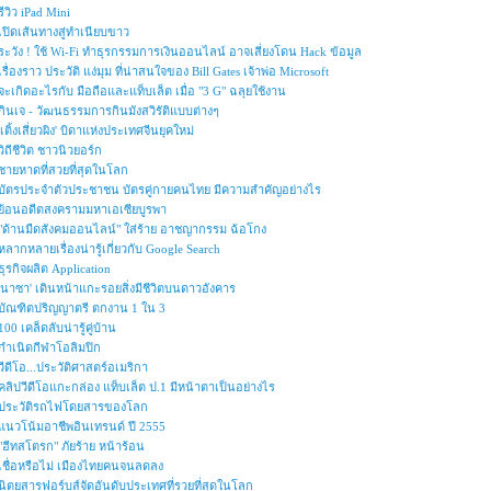
รีวิว iPad Mini
เปิดเส้นทางสู่ทำเนียบขาว
ระวัง ! ใช้ Wi-Fi ทำธุรกรรมการเงินออนไลน์ อาจเสี่ยงโดน Hack ข้อมูล
เรื่องราว ประวัติ แง่มุม ที่น่าสนใจของ Bill Gates เจ้าพ่อ Microsoft
จะเกิดอะไรกับ มือถือและแท็บเล็ต เมื่อ "3 G" ฉลุยใช้งาน
กินเจ - วัฒนธรรมการกินมังสวิรัติแบบต่างๆ
'เติ้งเสี่ยวผิง' บิดาแห่งประเทศจีนยุคใหม่
วิถีชีวิต ชาวนิวยอร์ก
ชายหาดที่สวยที่สุดในโลก
บัตรประจำตัวประชาชน บัตรคู่กายคนไทย มีความสำคัญอย่างไร
ย้อนอดีตสงครามมหาเอเซียบูรพา
"ด้านมืดสังคมออนไลน์" ใส่ร้าย อาชญากรรม ฉ้อโกง
หลากหลายเรื่องน่ารู้เกี่ยวกับ Google Search
ธุรกิจผลิต Application
'นาซา' เดินหน้าแกะรอยสิ่งมีชีวิตบนดาวอังคาร
บัณฑิตปริญญาตรี ตกงาน 1 ใน 3
100 เคล็ดลับน่ารู้คู่บ้าน
กำเนิดกีฬาโอลิมปิก
วีดีโอ...ประวัติศาสตร์อเมริกา
คลิปวีดีโอแกะกล่อง แท็บเล็ต ป.1 มีหน้าตาเป็นอย่างไร
ประวัติรถไฟโดยสารของโลก
แนวโน้มอาชีพอินเทรนด์ ปี 2555
"ฮีทสโตรก" ภัยร้าย หน้าร้อน
เชื่อหรือไม่ เมืองไทยคนจนลดลง
นิตยสารฟอร์บส์จัดอันดับประเทศที่รวยที่สุดในโลก