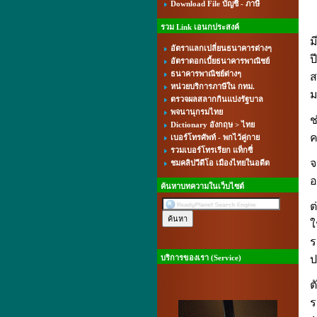
Download File บัญชี - ภาษี
รวม Link เอนกประสงค์
ม
อัตราแลกเปลี่ยนธนาคารต่างๆ
ป
อัตราดอกเบี้ยธนาคารพาณิชย์
ธนาคารพาณิชย์ต่างๆ
ส
หน่วยบริการภาษีใน กทม.
ม
ตรวจผลสลากกินแบ่งรัฐบาล
พจนานุกรมไทย
ช
Dictionary อังกฤษ > ไทย
ค
เบอร์โทรศัพท์ - พกไว้คู่กาย
รวมเบอร์โทรเรียก แท็กซี่
จ
ชมคลิปวีดีโอ เมืองไทยในอดีต
อ
ค้นหาบทความในเว็บไซต์
ต
ใ
ร
บริการของเรา (Service)
ป
ต
ร