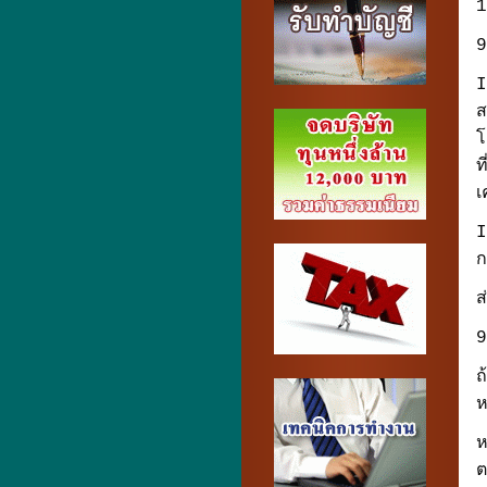
1
9
I
ส
โ
ท
เ
I
ก
ส
9
ถ
ห
ห
ต