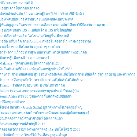
HIV ตรวจพบควบคุมได้
แรงบันดาลใจจากคนรักสัตว์
ฟอร์บส์จัดอันดับ 50 มหาเศรษฐีไทย ปี 56 - 'เจ้าสัวซีพี' ซิวที่ 1
ประเทศเมียนมาร์ ความเปลี่ยนแปลงหลังเปิดประเทศ
รู้ทันสัญญาณอันตราย! “หลอดเลือดสมองอุดตัน” ศึกษาวิธีป้องกันก่อนสาย
แอปเปิลเปิดตัว iOS 7 เปลี่ยนโฉม iOS ครั้งใหญ่ที่สุด
แอปเปิลเตรียมผลิต 'ไอโฟน' จอใหญ่ขึ้น-มีหลายสี
มือถือ แท็บแล็ต ค่าย Android ดีหรือไม่ดีอย่างไร มาฟังกูรูวิจารณ์
รวมเรื่องราวเปิดโลกวันหยุดต่างๆ รอบโลก
รถไฟความเร็วสูง ก้าวสู่ระบบการเดินทางสายหลักแห่งอนาคต
ข้อควรรู้ เพื่อห่างไกลจากแฮกเกอร์
Malaysia - รู้จักมาเลเซียในหลากหลายแง่มุม
จัดอันดับงานที่ดีและแย่ที่สุดในสหรัฐฯประจำปี 2556
สายด่วนช่วยเหลือสังคม ศูนย์ช่วยเหลือสังคม เพื่อให้การช่วยเหลือเด็ก สตรี ผู้สูงอายุ และคนพิการ
รับอาสาสมัครบุกเบิกไป 'ดาวอังคาร' แต่ไปแล้วไม่ได้กลับมา
Titanic - รำลึกครบรอบ 101 ปี เรือไททานิกล่ม
Sakura Festival เทศกาลชมดอกซากุระประจำปีของญี่ปุ่น
South Africa กว่า 20 ปีของการสิ้นสุดลัทธิเหยียดผิว
อุบัติเหตุแบบไทยๆ
โจเซฟ สตาลิน (Joseph Stalin) ผู้นำสหภาพโซเวียตผู้ยิ่งใหญ่
Oscars สุดยอดรางวัลเกียรติยศของนักแสดงและผู้ผลิตภาพยนตร์
บัณฑิตครุศาสตร์/ศึกษาศาสตร์ ล้นตลาดแล้ว
ย้อนรอยเหตุการณ์สำคัญปี 2012
สุดยอดนวัตกรรมทางวิทยาศาสตร์และเทคโนโลยี ปี 2555
อาชีพนักศึกษาจบใหม่ที่ได้เงินเดือนสูงสุด-ต่ำสุด