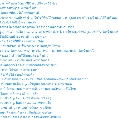
ประเทศไทยจะมีช่องฟรีทีวีระบบดิจิตอล 50 ช่อง
ทิศทางเศรษฐกิจไทยหลังน้ำท่วม
เรือนจำที่ดีที่สุดในโลกที่นอร์เวย์
Doctor Me หมอประจำบ้าน เว็บไซต์ที่จะให้ทุกคนสามารถดูแลสุขภาพในช่วงน้ำท่วมได้ด้วยตัวเอง
5 อันดับที่พักพิงชั่วคราวสุดเจ๋ง
คลิปวีดีโอ ภาพถ่ายล่าสุดของโลกจากสถานีอวกาศนานาชาติ
รู้ สู้ ! Flood - วีดีโอ Infographic สร้างสรรค์ ที่เข้าใจง่าย ให้ข้อมูลที่สำคัญและจำเป็นเรื่องน้ำท่ว
ชีวิตที่ยังจมน้ำของชาวบ้านบางบัวทอง
หนังแอ็คชั่นที่ดีที่สุดของชาวอเมริกัน
เปิดข้อเสนอระยะสั้น-กลาง- ยาว แก้ปัญหาน้ำท่วม
รวบรวมเรื่องของน้ำท่วม - การจัดการน้ำ - หลากหลายความเชื่อเรื่องน้ำท่วมโลก
คำแนะนำสำหรับผู้ใช้รถยนต์ช่วงน้ำท่วม
วางกระสอบทรายป้องกันน้ำท่วมให้ถูกวิธี
10 ผลิตภัณฑ์ของแอปเปิลจากอดีตจนถึงปัจจุบัน
การจากไปของ " STEVE JOBS"
เสี่ยงหรือไม่ ลงทุนในทองคำ
มหาวิทยาลัยของไทย จุฬาฯ - มหิดล ติดอันดับมหาวิทยาลัยชั้นนำของโลก
เจาะลึกความเป็น Apple ในมุมมองที่คุณอาจไม่เคยรู้มาก่อน
19 ปี วัดพระบาทน้ำพุ ภาพสะท้อนสถานการณ์โรคเอดส์ในไทย
เริ่มลดการคุ้มครองเงินฝากแล้ว
แนะนำ App Android ที่น่าสนใจ ( หน้า 2 )
แนะนำ App ในมือถือ Android ที่น่าสนใจ
กฎหมายต้านทารุณสัตว์ ฉบับแรกของไทย
รถยนต์ควบคุมด้วยความคิดคันแรกของโลก
เปิดผลงานวิจัยสำรวจการเกิดสึนามิในประเทศไทย