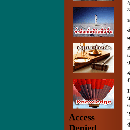
อ
3
อ
ข
ต
ส
แ
ป
ค
ร
I
บ
6
บ
ท