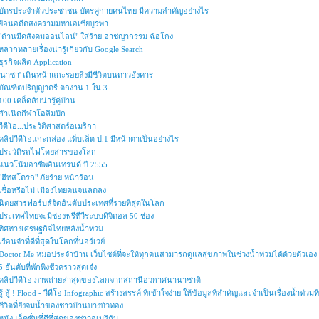
บัตรประจำตัวประชาชน บัตรคู่กายคนไทย มีความสำคัญอย่างไร
ย้อนอดีตสงครามมหาเอเซียบูรพา
"ด้านมืดสังคมออนไลน์" ใส่ร้าย อาชญากรรม ฉ้อโกง
หลากหลายเรื่องน่ารู้เกี่ยวกับ Google Search
ธุรกิจผลิต Application
'นาซา' เดินหน้าแกะรอยสิ่งมีชีวิตบนดาวอังคาร
บัณฑิตปริญญาตรี ตกงาน 1 ใน 3
100 เคล็ดลับน่ารู้คู่บ้าน
กำเนิดกีฬาโอลิมปิก
วีดีโอ...ประวัติศาสตร์อเมริกา
คลิปวีดีโอแกะกล่อง แท็บเล็ต ป.1 มีหน้าตาเป็นอย่างไร
ประวัติรถไฟโดยสารของโลก
แนวโน้มอาชีพอินเทรนด์ ปี 2555
"ฮีทสโตรก" ภัยร้าย หน้าร้อน
เชื่อหรือไม่ เมืองไทยคนจนลดลง
นิตยสารฟอร์บส์จัดอันดับประเทศที่รวยที่สุดในโลก
ประเทศไทยจะมีช่องฟรีทีวีระบบดิจิตอล 50 ช่อง
ทิศทางเศรษฐกิจไทยหลังน้ำท่วม
เรือนจำที่ดีที่สุดในโลกที่นอร์เวย์
Doctor Me หมอประจำบ้าน เว็บไซต์ที่จะให้ทุกคนสามารถดูแลสุขภาพในช่วงน้ำท่วมได้ด้วยตัวเอง
5 อันดับที่พักพิงชั่วคราวสุดเจ๋ง
คลิปวีดีโอ ภาพถ่ายล่าสุดของโลกจากสถานีอวกาศนานาชาติ
รู้ สู้ ! Flood - วีดีโอ Infographic สร้างสรรค์ ที่เข้าใจง่าย ให้ข้อมูลที่สำคัญและจำเป็นเรื่องน้ำท่ว
ชีวิตที่ยังจมน้ำของชาวบ้านบางบัวทอง
หนังแอ็คชั่นที่ดีที่สุดของชาวอเมริกัน