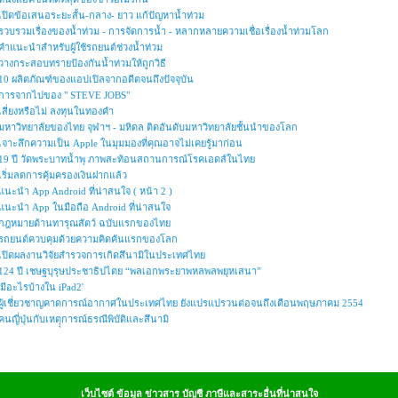
เปิดข้อเสนอระยะสั้น-กลาง- ยาว แก้ปัญหาน้ำท่วม
รวบรวมเรื่องของน้ำท่วม - การจัดการน้ำ - หลากหลายความเชื่อเรื่องน้ำท่วมโลก
คำแนะนำสำหรับผู้ใช้รถยนต์ช่วงน้ำท่วม
วางกระสอบทรายป้องกันน้ำท่วมให้ถูกวิธี
10 ผลิตภัณฑ์ของแอปเปิลจากอดีตจนถึงปัจจุบัน
การจากไปของ " STEVE JOBS"
เสี่ยงหรือไม่ ลงทุนในทองคำ
มหาวิทยาลัยของไทย จุฬาฯ - มหิดล ติดอันดับมหาวิทยาลัยชั้นนำของโลก
เจาะลึกความเป็น Apple ในมุมมองที่คุณอาจไม่เคยรู้มาก่อน
19 ปี วัดพระบาทน้ำพุ ภาพสะท้อนสถานการณ์โรคเอดส์ในไทย
เริ่มลดการคุ้มครองเงินฝากแล้ว
แนะนำ App Android ที่น่าสนใจ ( หน้า 2 )
แนะนำ App ในมือถือ Android ที่น่าสนใจ
กฎหมายต้านทารุณสัตว์ ฉบับแรกของไทย
รถยนต์ควบคุมด้วยความคิดคันแรกของโลก
เปิดผลงานวิจัยสำรวจการเกิดสึนามิในประเทศไทย
124 ปี เชษฐบุรุษประชาธิปไตย “พลเอกพระยาพหลพลพยุหเสนา”
'มีอะไรบ้างใน iPad2'
ผู้เชี่ยวชาญคาดการณ์อากาศในประเทศไทย ยังแปรแปรวนต่อจนถึงเดือนพฤษภาคม 2554
คนญี่ปุ่นกับเหตุุการณ์ธรณีพิบัติและสึนามิ
เว็บไซต์ ข้อมูล ข่าวสาร บัญชี ภาษีและสาระอื่นที่น่าสนใจ