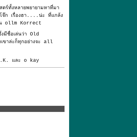
าสตร์ทั้งหลายพยายามหาที่มา
จ๊ก เรื่องฮา....น่ะ ที่แกล้ง
ป็น ollm Korrect
ีชื่อเล่นว่า Old
กเขาล่ะก็ทุกอย่างจะ all
้ง O.K. และ o kay