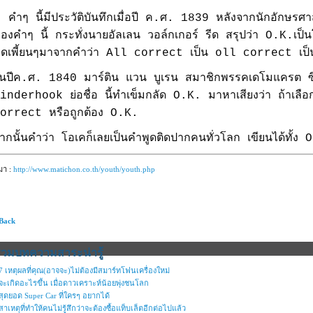
คำๆ นี้มีประวัติบันทึกเมื่อปี ค.ศ. 1839 หลังจากนักอักษรศ
องคำๆ นี้ กระทั่งนายอัลเลน วอล์กเกอร์ รีด สรุปว่า O.K.เป็นโ
ูดเพี้ยนๆมาจากคำว่า All correct เป็น oll correct เ
นปีค.ศ. 1840 มาร์ติน แวน บูเรน สมาชิกพรรคเดโมแครต ซึ่งม
inderhook ย่อชื่อ นี้ทำเข็มกลัด O.K. มาหาเสียงว่า ถ้าเลือ
orrect หรือถูกต้อง O.K.
ากนั้นคำว่า โอเคก็เลยเป็นคำพูดติดปากคนทั่วโลก เขียนได้ทั
่มา :
http://www.matichon.co.th/youth/youth.php
 Back
รวมบทความสาระน่ารู้
7 เหตุผลที่คุณ(อาจจะ)ไม่ต้องมีสมาร์ทโฟนเครื่องใหม่
จะเกิดอะไรขึ้น เมื่อดาวเคราะห์น้อยพุ่งชนโลก
สุดยอด Super Car ที่ใครๆ อยากได้
สาเหตุที่ทำให้คนไม่รู้สึกว่าจะต้องซื้อแท็บเล็ตอีกต่อไปแล้ว