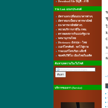
Download File บัญชี - ภาษี
รวม Link เอนกประสงค์
ข
อัตราแลกเปลี่ยนธนาคารต่างๆ
พ
อัตราดอกเบี้ยธนาคารพาณิชย์
ธนาคารพาณิชย์ต่างๆ
ใ
หน่วยบริการภาษีใน กทม.
k
ตรวจผลสลากกินแบ่งรัฐบาล
พจนานุกรมไทย
c
Dictionary อังกฤษ > ไทย
เบอร์โทรศัพท์ - พกไว้คู่กาย
จ
รวมเบอร์โทรเรียก แท็กซี่
ชมคลิปวีดีโอ เมืองไทยในอดีต
ที
ค้นหาบทความในเว็บไซต์
«
บริการของเรา (Service)