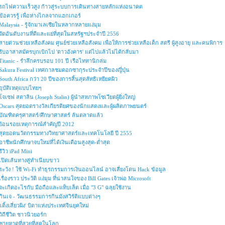
รถไฟความเร็วสูง ก้าวสู่ระบบการเดินทางสายหลักแห่งอนาคต
ข้อควรรู้ เพื่อห่างไกลจากแฮกเกอร์
Malaysia - รู้จักมาเลเซียในหลากหลายแง่มุม
จัดอันดับงานที่ดีและแย่ที่สุดในสหรัฐฯประจำปี 2556
สายด่วนช่วยเหลือสังคม ศูนย์ช่วยเหลือสังคม เพื่อให้การช่วยเหลือเด็ก สตรี ผู้สูงอายุ และคนพิการ
รับอาสาสมัครบุกเบิกไป 'ดาวอังคาร' แต่ไปแล้วไม่ได้กลับมา
Titanic - รำลึกครบรอบ 101 ปี เรือไททานิกล่ม
Sakura Festival เทศกาลชมดอกซากุระประจำปีของญี่ปุ่น
South Africa กว่า 20 ปีของการสิ้นสุดลัทธิเหยียดผิว
อุบัติเหตุแบบไทยๆ
โจเซฟ สตาลิน (Joseph Stalin) ผู้นำสหภาพโซเวียตผู้ยิ่งใหญ่
Oscars สุดยอดรางวัลเกียรติยศของนักแสดงและผู้ผลิตภาพยนตร์
บัณฑิตครุศาสตร์/ศึกษาศาสตร์ ล้นตลาดแล้ว
ย้อนรอยเหตุการณ์สำคัญปี 2012
สุดยอดนวัตกรรมทางวิทยาศาสตร์และเทคโนโลยี ปี 2555
อาชีพนักศึกษาจบใหม่ที่ได้เงินเดือนสูงสุด-ต่ำสุด
รีวิว iPad Mini
เปิดเส้นทางสู่ทำเนียบขาว
ระวัง ! ใช้ Wi-Fi ทำธุรกรรมการเงินออนไลน์ อาจเสี่ยงโดน Hack ข้อมูล
เรื่องราว ประวัติ แง่มุม ที่น่าสนใจของ Bill Gates เจ้าพ่อ Microsoft
จะเกิดอะไรกับ มือถือและแท็บเล็ต เมื่อ "3 G" ฉลุยใช้งาน
กินเจ - วัฒนธรรมการกินมังสวิรัติแบบต่างๆ
'เติ้งเสี่ยวผิง' บิดาแห่งประเทศจีนยุคใหม่
วิถีชีวิต ชาวนิวยอร์ก
ชายหาดที่สวยที่สุดในโลก