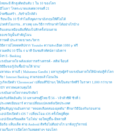
ไทยจะมี ตึกสูงติดอันดับ 1 ใน 10 ของโลก
'อีโบลา' โรคระบาดแห่งศตวรรษที่ 21
โรคซึมเศร้า...ภัยร้ายใกล้ตัว
เรียนเป็น 10 ปี ทำไมถึงพูดภาษาอังกฤษให้ดีไม่ได้
ปวดหัวไมเกรน...สาเหตุ และวิธีการรักษาทำได้อย่างไรบ้าง
ดินแดนเหมือนฝันที่ต้องไปสักครั้งก่อนตาย
ของขวัญนั้นสำคัญไฉน
สารคดี ประสาทเขาพระวิหาร
วิธีดาวน์โหลดคลิปจาก Youtube ความละเอียด 1080 p ฟรี
รวมคลิป 10 ปีใน 4 นาที บินชมทิวทัศน์ดาวอังคาร
โจร E- Banking
แรงบันดาลใจ พลังแห่งการสร้างสรรค์ - สตีฟ จ็อบส์
วิธียื่นขอกู้เงินซื้อบ้านให้ 'ผ่าน'
มหาตมะ คานธี ( Mahatama Gandhi ) มหาบุรุษผู้สร้างแรงบันดาลใจให้นักต่อสู้ทั่วโลก
ภัย ! Internet Banking สวมรอยแล้วโอนเงิน
กูเกิลเปิดตัว 'Chromecast' เปลี่ยนทีวีบ้านๆ ให้เป็นสมาร์ททีวี ในราคา 1,000 กว่าบาท
HIV ตรวจพบควบคุมได้
แรงบันดาลใจจากคนรักสัตว์
ฟอร์บส์จัดอันดับ 50 มหาเศรษฐีไทย ปี 56 - 'เจ้าสัวซีพี' ซิวที่ 1
ประเทศเมียนมาร์ ความเปลี่ยนแปลงหลังเปิดประเทศ
รู้ทันสัญญาณอันตราย! “หลอดเลือดสมองอุดตัน” ศึกษาวิธีป้องกันก่อนสาย
แอปเปิลเปิดตัว iOS 7 เปลี่ยนโฉม iOS ครั้งใหญ่ที่สุด
แอปเปิลเตรียมผลิต 'ไอโฟน' จอใหญ่ขึ้น-มีหลายสี
มือถือ แท็บแล็ต ค่าย Android ดีหรือไม่ดีอย่างไร มาฟังกูรูวิจารณ์
รวมเรื่องราวเปิดโลกวันหยุดต่างๆ รอบโลก