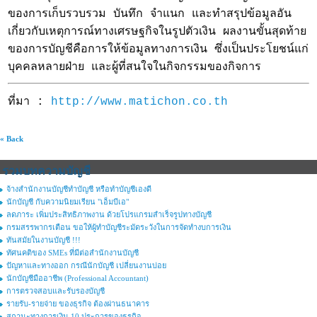
ของการเก็บรวบรวม บันทึก จำแนก และทำสรุปข้อมูลอัน
เกี่ยวกับเหตุการณ์ทางเศรษฐกิจในรูปตัวเงิน ผลงานขั้นสุดท้าย
ของการบัญชีคือการให้ข้อมูลทางการเงิน ซึ่งเป็นประโยชน์แก่
บุคคลหลายฝ่าย และผู้ที่สนใจในกิจกรรมของกิจการ
ที่มา :
http://www.matichon.co.th
« Back
รวมบทความบัญชี
จ้างสำนักงานบัญชีทำบัญชี หรือทำบัญชีเองดี
นักบัญชี กับความนิยมเรียน "เอ็มบีเอ"
ลดภาระ เพิ่มประสิทธิภาพงาน ด้วยโปรแกรมสำเร็จรูปทางบัญชี
กรมสรรพากรเตือน ขอให้ผู้ทำบัญชีระมัดระวังในการจัดทำงบการเงิน
ทันสมัยในงานบัญชี !!!
ทัศนคติของ SMEs ที่มีต่อสำนักงานบัญชี
ปัญหาและทางออก กรณีนักบัญชี เปลี่ยนงานบ่อย
นักบัญชีมืออาชีพ (Professional Accountant)
การตรวจสอบและรับรองบัญชี
รายรับ-รายจ่าย ของธุรกิจ ต้องผ่านธนาคาร
สถานะทางการเงิน 10 ประการของธุรกิจ