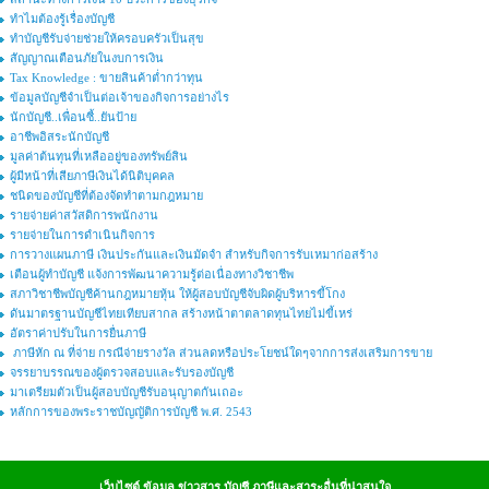
ทำไมต้องรู้เรื่องบัญชี
ทำบัญชีรับจ่ายช่วยให้ครอบครัวเป็นสุข
สัญญาณเตือนภัยในงบการเงิน
Tax Knowledge : ขายสินค้าต่ำกว่าทุน
ข้อมูลบัญชีจำเป็นต่อเจ้าของกิจการอย่างไร
นักบัญชี..เพื่อนซี้..ยันป้าย
อาชีพอิสระนักบัญชี
มูลค่าต้นทุนที่เหลืออยู่ของทรัพย์สิน
ผู้มีหน้าที่เสียภาษีเงินได้นิติบุคคล
ชนิดของบัญชีที่ต้องจัดทำตามกฎหมาย
รายจ่ายค่าสวัสดิการพนักงาน
รายจ่ายในการดำเนินกิจการ
การวางแผนภาษี เงินประกันและเงินมัดจำ สำหรับกิจการรับเหมาก่อสร้าง
เตือนผู้ทำบัญชี แจ้งการพัฒนาความรู้ต่อเนื่องทางวิชาชีพ
สภาวิชาชีพบัญชีค้านกฎหมายหุ้น ให้ผู้สอบบัญชีจับผิดผู้บริหารขี้โกง
ดันมาตรฐานบัญชีไทยเทียบสากล สร้างหน้าตาตลาดทุนไทยไม่ขี้เหร่
อัตราค่าปรับในการยื่นภาษี
ภาษีหัก ณ ที่จ่าย กรณีจ่ายรางวัล ส่วนลดหรือประโยชน์ใดๆจากการส่งเสริมการขาย
จรรยาบรรณของผู้ตรวจสอบและรับรองบัญชี
มาเตรียมตัวเป็นผู้สอบบัญชีรับอนุญาตกันเถอะ
หลักการของพระราชบัญญัติการบัญชี พ.ศ. 2543
เว็บไซต์ ข้อมูล ข่าวสาร บัญชี ภาษีและสาระอื่นที่น่าสนใจ