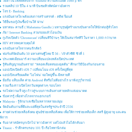
วิธีดาวน์โหลดคลิปจาก Youtube ความละเอียด 1080 p ฟรี
รวมคลิป 10 ปีใน 4 นาที บินชมทิวทัศน์ดาวอังคาร
โจร E- Banking
แรงบันดาลใจ พลังแห่งการสร้างสรรค์ - สตีฟ จ็อบส์
วิธียื่นขอกู้เงินซื้อบ้านให้ 'ผ่าน'
มหาตมะ คานธี ( Mahatama Gandhi ) มหาบุรุษผู้สร้างแรงบันดาลใจให้นักต่อสู้ทั่วโลก
ภัย ! Internet Banking สวมรอยแล้วโอนเงิน
กูเกิลเปิดตัว 'Chromecast' เปลี่ยนทีวีบ้านๆ ให้เป็นสมาร์ททีวี ในราคา 1,000 กว่าบาท
HIV ตรวจพบควบคุมได้
แรงบันดาลใจจากคนรักสัตว์
ฟอร์บส์จัดอันดับ 50 มหาเศรษฐีไทย ปี 56 - 'เจ้าสัวซีพี' ซิวที่ 1
ประเทศเมียนมาร์ ความเปลี่ยนแปลงหลังเปิดประเทศ
รู้ทันสัญญาณอันตราย! “หลอดเลือดสมองอุดตัน” ศึกษาวิธีป้องกันก่อนสาย
แอปเปิลเปิดตัว iOS 7 เปลี่ยนโฉม iOS ครั้งใหญ่ที่สุด
แอปเปิลเตรียมผลิต 'ไอโฟน' จอใหญ่ขึ้น-มีหลายสี
มือถือ แท็บแล็ต ค่าย Android ดีหรือไม่ดีอย่างไร มาฟังกูรูวิจารณ์
รวมเรื่องราวเปิดโลกวันหยุดต่างๆ รอบโลก
รถไฟความเร็วสูง ก้าวสู่ระบบการเดินทางสายหลักแห่งอนาคต
ข้อควรรู้ เพื่อห่างไกลจากแฮกเกอร์
Malaysia - รู้จักมาเลเซียในหลากหลายแง่มุม
จัดอันดับงานที่ดีและแย่ที่สุดในสหรัฐฯประจำปี 2556
สายด่วนช่วยเหลือสังคม ศูนย์ช่วยเหลือสังคม เพื่อให้การช่วยเหลือเด็ก สตรี ผู้สูงอายุ และคน
พิการ
รับอาสาสมัครบุกเบิกไป 'ดาวอังคาร' แต่ไปแล้วไม่ได้กลับมา
Titanic - รำลึกครบรอบ 101 ปี เรือไททานิกล่ม