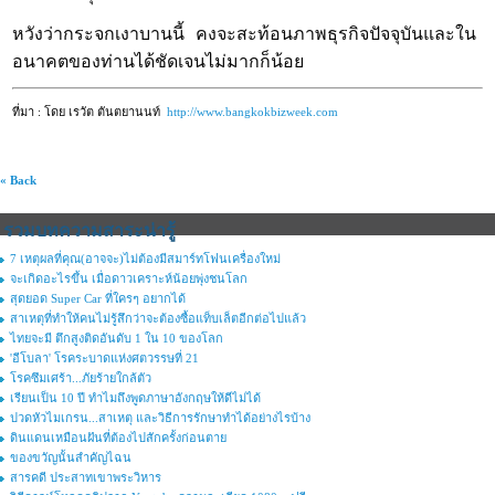
หวังว่ากระจกเงาบานนี้ คงจะสะท้อนภาพธุรกิจปัจจุบันและใน
อนาคตของท่านได้ชัดเจนไม่มากก็น้อย
ที่มา : โดย เรวัต ตันตยานนท์
http://www.bangkokbizweek.com
« Back
รวมบทความสาระน่ารู้
7 เหตุผลที่คุณ(อาจจะ)ไม่ต้องมีสมาร์ทโฟนเครื่องใหม่
จะเกิดอะไรขึ้น เมื่อดาวเคราะห์น้อยพุ่งชนโลก
สุดยอด Super Car ที่ใครๆ อยากได้
สาเหตุที่ทำให้คนไม่รู้สึกว่าจะต้องซื้อแท็บเล็ตอีกต่อไปแล้ว
ไทยจะมี ตึกสูงติดอันดับ 1 ใน 10 ของโลก
'อีโบลา' โรคระบาดแห่งศตวรรษที่ 21
โรคซึมเศร้า...ภัยร้ายใกล้ตัว
เรียนเป็น 10 ปี ทำไมถึงพูดภาษาอังกฤษให้ดีไม่ได้
ปวดหัวไมเกรน...สาเหตุ และวิธีการรักษาทำได้อย่างไรบ้าง
ดินแดนเหมือนฝันที่ต้องไปสักครั้งก่อนตาย
ของขวัญนั้นสำคัญไฉน
สารคดี ประสาทเขาพระวิหาร