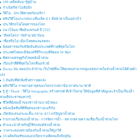
100 เคล็ดลับน่ารู้คู่บ้าน
กำเนิดกีฬาโอลิมปิก
วีดีโอ...ประวัติศาสตร์อเมริกา
คลิปวีดีโอแกะกล่อง แท็บเล็ต ป.1 มีหน้าตาเป็นอย่างไร
ประวัติรถไฟโดยสารของโลก
แนวโน้มอาชีพอินเทรนด์ ปี 2555
"ฮีทสโตรก" ภัยร้าย หน้าร้อน
เชื่อหรือไม่ เมืองไทยคนจนลดลง
นิตยสารฟอร์บส์จัดอันดับประเทศที่รวยที่สุดในโลก
ประเทศไทยจะมีช่องฟรีทีวีระบบดิจิตอล 50 ช่อง
ทิศทางเศรษฐกิจไทยหลังน้ำท่วม
เรือนจำที่ดีที่สุดในโลกที่นอร์เวย์
Doctor Me หมอประจำบ้าน เว็บไซต์ที่จะให้ทุกคนสามารถดูแลสุขภาพในช่วงน้ำท่วมได้ด้วยตัว
เอง
5 อันดับที่พักพิงชั่วคราวสุดเจ๋ง
คลิปวีดีโอ ภาพถ่ายล่าสุดของโลกจากสถานีอวกาศนานาชาติ
รู้ สู้ ! Flood - วีดีโอ Infographic สร้างสรรค์ ที่เข้าใจง่าย ให้ข้อมูลที่สำคัญและจำเป็นเรื่องน้ำ
ท่วมที่ประชาชนควรรู้
ชีวิตที่ยังจมน้ำของชาวบ้านบางบัวทอง
หนังแอ็คชั่นที่ดีที่สุดของชาวอเมริกัน
เปิดข้อเสนอระยะสั้น-กลาง- ยาว แก้ปัญหาน้ำท่วม
รวบรวมเรื่องของน้ำท่วม - การจัดการน้ำ - หลากหลายความเชื่อเรื่องน้ำท่วมโลก
คำแนะนำสำหรับผู้ใช้รถยนต์ช่วงน้ำท่วม
วางกระสอบทรายป้องกันน้ำท่วมให้ถูกวิธี
10 ผลิตภัณฑ์ของแอปเปิลจากอดีตจนถึงปัจจุบัน