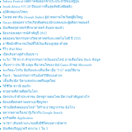
Sakura Festival เทศกาลชมดอกซากุระประจำปีของญี่ปุ่น
South Africa กว่า 20 ปีของการสิ้นสุดลัทธิเหยียดผิว
อุบัติเหตุแบบไทยๆ
โจเซฟ สตาลิน (Joseph Stalin) ผู้นำสหภาพโซเวียตผู้ยิ่งใหญ่
Oscars สุดยอดรางวัลเกียรติยศของนักแสดงและผู้ผลิตภาพยนตร์
บัณฑิตครุศาสตร์/ศึกษาศาสตร์ ล้นตลาดแล้ว
ย้อนรอยเหตุการณ์สำคัญปี 2012
สุดยอดนวัตกรรมทางวิทยาศาสตร์และเทคโนโลยี ปี 2555
อาชีพนักศึกษาจบใหม่ที่ได้เงินเดือนสูงสุด-ต่ำสุด
รีวิว iPad Mini
เปิดเส้นทางสู่ทำเนียบขาว
ระวัง ! ใช้ Wi-Fi ทำธุรกรรมการเงินออนไลน์ อาจเสี่ยงโดน Hack ข้อมูล
เรื่องราว ประวัติ แง่มุม ที่น่าสนใจของ Bill Gates เจ้าพ่อ Microsoft
จะเกิดอะไรกับ มือถือและแท็บเล็ต เมื่อ "3 G" ฉลุยใช้งาน
กินเจ - วัฒนธรรมการกินมังสวิรัติแบบต่างๆ
'เติ้งเสี่ยวผิง' บิดาแห่งประเทศจีนยุคใหม่
วิถีชีวิต ชาวนิวยอร์ก
ชายหาดที่สวยที่สุดในโลก
บัตรประจำตัวประชาชน บัตรคู่กายคนไทย มีความสำคัญอย่างไร
ย้อนอดีตสงครามมหาเอเซียบูรพา
"ด้านมืดสังคมออนไลน์" ใส่ร้าย อาชญากรรม ฉ้อโกง
หลากหลายเรื่องน่ารู้เกี่ยวกับ Google Search
ธุรกิจผลิต Application
'นาซา' เดินหน้าแกะรอยสิ่งมีชีวิตบนดาวอังคาร
บัณฑิตปริญญาตรี ตกงาน 1 ใน 3