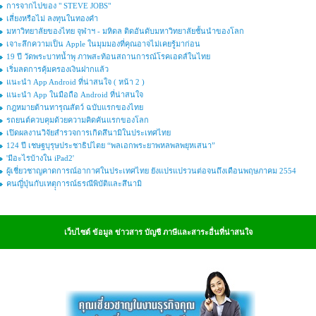
การจากไปของ " STEVE JOBS"
เสี่ยงหรือไม่ ลงทุนในทองคำ
มหาวิทยาลัยของไทย จุฬาฯ - มหิดล ติดอันดับมหาวิทยาลัยชั้นนำของโลก
เจาะลึกความเป็น Apple ในมุมมองที่คุณอาจไม่เคยรู้มาก่อน
19 ปี วัดพระบาทน้ำพุ ภาพสะท้อนสถานการณ์โรคเอดส์ในไทย
เริ่มลดการคุ้มครองเงินฝากแล้ว
แนะนำ App Android ที่น่าสนใจ ( หน้า 2 )
แนะนำ App ในมือถือ Android ที่น่าสนใจ
กฎหมายต้านทารุณสัตว์ ฉบับแรกของไทย
รถยนต์ควบคุมด้วยความคิดคันแรกของโลก
เปิดผลงานวิจัยสำรวจการเกิดสึนามิในประเทศไทย
124 ปี เชษฐบุรุษประชาธิปไตย “พลเอกพระยาพหลพลพยุหเสนา”
'มีอะไรบ้างใน iPad2'
ผู้เชี่ยวชาญคาดการณ์อากาศในประเทศไทย ยังแปรแปรวนต่อจนถึงเดือนพฤษภาคม 2554
คนญี่ปุ่นกับเหตุุการณ์ธรณีพิบัติและสึนามิ
เว็บไซต์ ข้อมูล ข่าวสาร บัญชี ภาษีและสาระอื่นที่น่าสนใจ