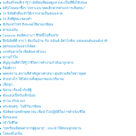
จะดีแค่ไหนที่เรารู้ว่า ยังมีคนที่คอยดูแล และเป็นที่พึ่งได้เสมอ
คลิปโฆษณาซึ้งๆ "เพราะอนาคตเด็กควรค่าแก่การเสียสละ"
10 นิสัยดีๆที่จะทำให้เรากลายเป็นคนฉลาด
10 สิ่งที่ผู้ชนะชอบทำ
มีเงินเท่าไหร่ ถึงจะพอใช้ยามเกษียณ
ค่าของเงิน
Castaway คนติดเกาะ!! ชีวิตนี้ไม่สิ้นหวัง
ฝึกนิสัยที่ดี จาก 5 ห้องในบ้าน กับ 'อนันต์ อัศวโภคิน' แห่งแลนด์แอนด์เฮาท์
สูตรออมเงินอย่างได้ผล
แรงบันดาลใจ เพื่อค้นหาตัวเอง
ความไว้ใจ
สัญญาณที่ทำให้รู้ว่าชีวิตการทำงานกำลังมาถูกทาง
ก็ยังดีกว่า
พุทธสถาน สถานที่สำคัญทางศาสนา ศูนย์รวมจิตใจชาวพุทธ
ทำอย่างไร ให้ได้งานทั้งคุณภาพและปริมาณ
เพื่อลูก...
นิทาน เรื่องน้ำกับทิฐิ
ต้นแอปเปิ้ลกับเด็กน้อย
ชาวนากับลาแก่
พระคุณครู...ไม่มีวันเกษียณ
ข้อคิดตามหลักพุทธวจน เพื่อนำไปปฎิบัติในการดำเนินชีวิต
มือของแม่
เข้าใจชีวิต
"บทเรียนมีคุณค่าจากผู้สูงอายุ"...แนะนำให้สอนลูกหลาน
โรคแพ้ไม่เป็น