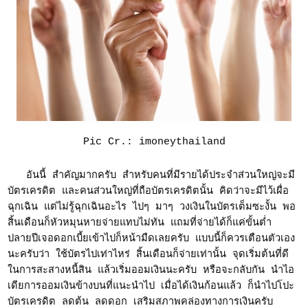
Pic Cr.: imoneythailand
อันนี้ สำคัญมากครับ สำหรับคนที่มีรายได้ประจำส่วนใหญ่จะมี
บัตรเครดิต และคนส่วนใหญ่ที่ถือบัตรเครดิตนั้น คิดว่าจะมีไว้เผื่อ
ฉุกเฉิน แต่ไม่รู้ฉุกเฉินอะไร ไปๆ มาๆ วงเงินในบัตรเต็มซะงั้น พอ
สิ้นเดือนก็หัวหมุนหายจ่ายแทบไม่ทัน แถมที่จ่ายได้ก็แค่ขั้นต่ำ
ปลายปีเจอดอกเบี้ยเข้าไปก็หน้ามืดเลยครับ แบบนี้ก็ควรเตือนตัวเอง
นะครับว่า ใช้บัตรไปเท่าไหร่ สิ้นเดือนก็จ่ายเท่านั้น จุดเริ่มต้นที่ดี
ในการสะสางหนี้สิน แล้วเริ่มออมเงินนะครับ หรือจะกลับกัน นำไอ
เดียการออมเงินข้างบนที่แนะนำไป เมื่อได้เงินก้อนแล้ว ก็นำไปโปะ
บัตรเครดิต ลดต้น ลดดอก เสริมสภาพคล่องทางการเงินครับ