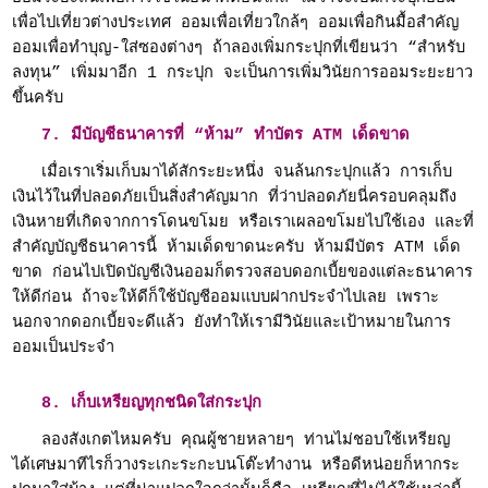
เพื่อไปเที่ยวต่างประเทศ ออมเพื่อเที่ยวใกล้ๆ ออมเพื่อกินมื้อสำคัญ
ออมเพื่อทำบุญ-ใส่ซองต่างๆ ถ้าลองเพิ่มกระปุกที่เขียนว่า “สำหรับ
ลงทุน” เพิ่มมาอีก 1 กระปุก จะเป็นการเพิ่มวินัยการออมระยะยาว
ขึ้นครับ
7. มีบัญชีธนาคารที่ “ห้าม” ทำบัตร ATM เด็ดขาด
เมื่อเราเริ่มเก็บมาได้สักระยะหนึ่ง จนล้นกระปุกแล้ว การเก็บ
เงินไว้ในที่ปลอดภัยเป็นสิ่งสำคัญมาก ที่ว่าปลอดภัยนี่ครอบคลุมถึง
เงินหายที่เกิดจากการโดนขโมย หรือเราเผลอขโมยไปใช้เอง และที่
สำคัญบัญชีธนาคารนี้ ห้ามเด็ดขาดนะครับ ห้ามมีบัตร ATM เด็ด
ขาด ก่อนไปเปิดบัญชีเงินออมก็ตรวจสอบดอกเบี้ยของแต่ละธนาคาร
ให้ดีก่อน ถ้าจะให้ดีก็ใช้บัญชีออมแบบฝากประจำไปเลย เพราะ
นอกจากดอกเบี้ยจะดีแล้ว ยังทำให้เรามีวินัยและเป้าหมายในการ
ออมเป็นประจำ
8. เก็บเหรียญทุกชนิดใส่กระปุก
ลองสังเกตไหมครับ คุณผู้ชายหลายๆ ท่านไม่ชอบใช้เหรียญ
ได้เศษมาทีไรก็วางระเกะระกะบนโต๊ะทำงาน หรือดีหน่อยก็หากระ