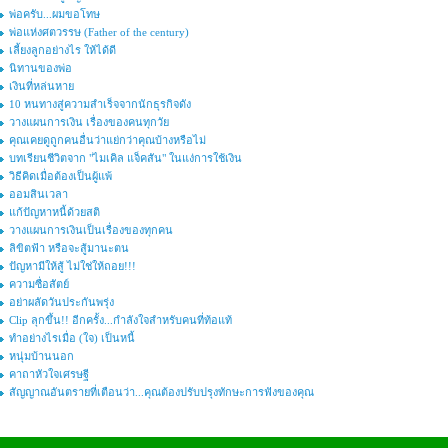
พ่อครับ...ผมขอโทษ
พ่อแห่งศตวรรษ (Father of the century)
เลี้ยงลูกอย่างไร ให้ได้ดี
นิทานของพ่อ
เงินที่หล่นหาย
10 หนทางสู่ความสำเร็จจากนักธุรกิจดัง
วางแผนการเงิน เรื่องของคนทุกวัย
คุณเคยดูถูกคนอื่นว่าแย่กว่าคุณบ้างหรือไม่
บทเรียนชีวิตจาก "ไมเคิล แจ็คสัน" ในแง่การใช้เงิน
วิธีคิดเมื่อต้องเป็นผู้แพ้
ออมสินเวลา
แก้ปัญหาหนี้ด้วยสติ
วางแผนการเงินเป็นเรื่องของทุกคน
ลิขิตฟ้า หรือจะสู้มานะตน
ปัญหามีให้สู้ ไม่ใช่ให้ถอย!!!
ความซื่อสัตย์
อย่าผลัดวันประกันพรุ่ง
Clip ลุกขึ้น!! อีกครั้ง...กำลังใจสำหรับคนที่ท้อแท้
ทำอย่างไรเมื่อ (ใจ) เป็นหนี้
หนุ่มบ้านนอก
คาถาหัวใจเศรษฐี
สัญญาณอันตรายที่เตือนว่า...คุณต้องปรับปรุงทักษะการฟังของคุณ