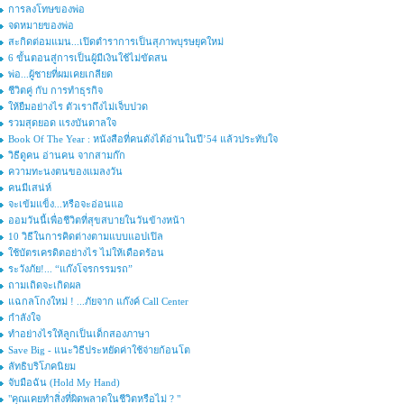
การลงโทษของพ่อ
จดหมายของพ่อ
สะกิดต่อมแมน...เปิดตำราการเป็นสุภาพบุรษยุคใหม่
6 ขั้นตอนสู่การเป็นผู้มีเงินใช้ไม่ขัดสน
พ่อ...ผู้ชายที่ผมเคยเกลียด
ชีวิตคู่ กับ การทำธุรกิจ
ให้ยืมอย่างไร ตัวเราถึงไม่เจ็บปวด
รวมสุดยอด แรงบันดาลใจ
Book Of The Year : หนังสือที่คนดังได้อ่านในปี’54 แล้วประทับใจ
วิธีดูคน อ่านคน จากสามก๊ก
ความทะนงตนของแมลงวัน
คนมีเสน่ห์
จะเข้มแข็ง...หรือจะอ่อนแอ
ออมวันนี้เพื่อชีวิตที่สุขสบายในวันข้างหน้า
10 วิธีในการคิดต่างตามแบบแอปเปิล
ใช้บัตรเครดิตอย่างไร ไม่ให้เดือดร้อน
ระวังภัย!... “แก๊งโจรกรรมรถ”
ถามเถิดจะเกิดผล
แฉกลโกงใหม่ ! ...ภัยจาก แก๊งค์ Call Center
กำลังใจ
ทำอย่างไรให้ลูกเป็นเด็กสองภาษา
Save Big - แนะวิธีประหยัดค่าใช้จ่ายก้อนโต
ลัทธิบริโภคนิยม
จับมือฉัน (Hold My Hand)
"คุณเคยทำสิ่งที่ผิดพลาดในชีวิตหรือไม่ ? "