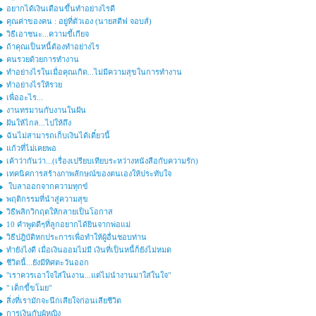
อยากได้เงินเดือนขึ้นทำอย่างไรดี
คุณค่าของคน : อยู่ที่ตัวเอง (นายสตีฟ จอบส์)
วิธีเอาชนะ...ความขี้เกียจ
ถ้าคุณเป็นหนี้ต้องทำอย่างไร
คนรวยด้วยการทำงาน
ทำอย่างไรในเมื่อคุณเกิด...ไม่มีความสุขในการทำงาน
ทำอย่างไรให้รวย
เพื่ออะไร...
งานทรมานกับงานในฝัน
ฝันให้ไกล...ไปให้ถึง
ฉันไม่สามารถเก็บเงินได้เดี๋ยวนี้
แก้วที่ไม่เคยพอ
เค้าว่ากันว่า...(เรื่องเปรียบเทียบระหว่างหนังสือกับความรัก)
เทคนิคการสร้างภาพลักษณ์ของตนเองให้ประทับใจ
ใบลาออกจากความทุกข์
พฤติกรรมที่นำสู่ความสุข
วิธีพลิกวิกฤตให้กลายเป็นโอกาส
10 คำพูดดีๆที่ลูกอยากได้ยินจากพ่อแม่
วิธีปฎิบัติหกประการเพื่อทำให้ผู้อื่นชอบท่าน
ทำยังไงดี เมื่อเงินออมไม่มี เงินที่เป็นหนี้ก็ยังไม่หมด
ชีวิตนี้...ยังมีทิศตะวันออก
"เราควรเอาใจใส่ในงาน...แต่ไม่นำงานมาใส่ในใจ"
" เด็กขี้ขโมย"
สิ่งที่เรามักจะนึกเสียใจก่อนเสียชีวิต
การเงินกับผู้หญิง