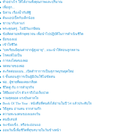
ทำอย่างไร ให้ได้งานทั้งคุณภาพและปริมาณ
เพื่อลูก...
นิทาน เรื่องน้ำกับทิฐิ
ต้นแอปเปิ้ลกับเด็กน้อย
ชาวนากับลาแก่
พระคุณครู...ไม่มีวันเกษียณ
ข้อคิดตามหลักพุทธวจน เพื่อนำไปปฎิบัติในการดำเนินชีวิต
มือของแม่
เข้าใจชีวิต
"บทเรียนมีคุณค่าจากผู้สูงอายุ"...แนะนำให้สอนลูกหลาน
โรคแพ้ไม่เป็น
การลงโทษของพ่อ
จดหมายของพ่อ
สะกิดต่อมแมน...เปิดตำราการเป็นสุภาพบุรษยุคใหม่
6 ขั้นตอนสู่การเป็นผู้มีเงินใช้ไม่ขัดสน
พ่อ...ผู้ชายที่ผมเคยเกลียด
ชีวิตคู่ กับ การทำธุรกิจ
ให้ยืมอย่างไร ตัวเราถึงไม่เจ็บปวด
รวมสุดยอด แรงบันดาลใจ
Book Of The Year : หนังสือที่คนดังได้อ่านในปี’54 แล้วประทับใจ
วิธีดูคน อ่านคน จากสามก๊ก
ความทะนงตนของแมลงวัน
คนมีเสน่ห์
จะเข้มแข็ง...หรือจะอ่อนแอ
ออมวันนี้เพื่อชีวิตที่สุขสบายในวันข้างหน้า