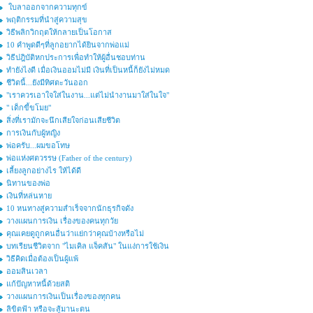
ใบลาออกจากความทุกข์
พฤติกรรมที่นำสู่ความสุข
วิธีพลิกวิกฤตให้กลายเป็นโอกาส
10 คำพูดดีๆที่ลูกอยากได้ยินจากพ่อแม่
วิธีปฎิบัติหกประการเพื่อทำให้ผู้อื่นชอบท่าน
ทำยังไงดี เมื่อเงินออมไม่มี เงินที่เป็นหนี้ก็ยังไม่หมด
ชีวิตนี้...ยังมีทิศตะวันออก
"เราควรเอาใจใส่ในงาน...แต่ไม่นำงานมาใส่ในใจ"
" เด็กขี้ขโมย"
สิ่งที่เรามักจะนึกเสียใจก่อนเสียชีวิต
การเงินกับผู้หญิง
พ่อครับ...ผมขอโทษ
พ่อแห่งศตวรรษ (Father of the century)
เลี้ยงลูกอย่างไร ให้ได้ดี
นิทานของพ่อ
เงินที่หล่นหาย
10 หนทางสู่ความสำเร็จจากนักธุรกิจดัง
วางแผนการเงิน เรื่องของคนทุกวัย
คุณเคยดูถูกคนอื่นว่าแย่กว่าคุณบ้างหรือไม่
บทเรียนชีวิตจาก "ไมเคิล แจ็คสัน" ในแง่การใช้เงิน
วิธีคิดเมื่อต้องเป็นผู้แพ้
ออมสินเวลา
แก้ปัญหาหนี้ด้วยสติ
วางแผนการเงินเป็นเรื่องของทุกคน
ลิขิตฟ้า หรือจะสู้มานะตน