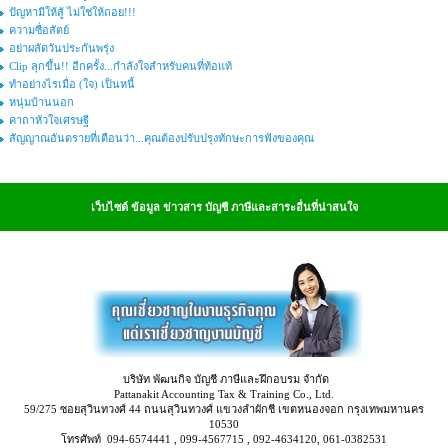
ปัญหามีให้สู้ ไม่ใช่ให้ถอย!!!
ความซื่อสัตย์
อย่าผลัดวันประกันพรุ่ง
Clip ลุกขึ้น!! อีกครั้ง...กำลังใจสำหรับคนที่ท้อแท้
ทำอย่างไรเมื่อ (ใจ) เป็นหนี้
หนุ่มบ้านนอก
คาถาหัวใจเศรษฐี
สัญญาณอันตรายที่เตือนว่า...คุณต้องปรับปรุงทักษะการฟังของคุณ
เว็บไซต์ ข้อมูล ข่าวสาร บัญชี ภาษีและสาระอื่นที่น่าสนใจ
บริษัท พัฒนกิจ บัญชี ภาษีและฝึกอบรม จำกัด
Pattanakit Accounting Tax & Training Co., Ltd.
59/275 ซอยสุวินทวงศ์ 44 ถนนสุวินทวงศ์ แขวงลำผักชี เขตหนองจอก กรุงเทพมหานคร
10530
โทรศัพท์ 094-6574441 , 099-4567715 , 092-4634120, 061-0382531