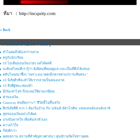
http://incquity.com
ที่มา :
« Back
รวมแนะนำบทความดีๆ
ทำไมผมถึงต้องกราบยาม
ครูกับนักเรียน
10 ไอเดียออมเงินง่ายๆ แต่ได้ผลดี
จะดีแค่ไหนที่เรารู้ว่า ยังมีคนที่คอยดูแล และเป็นที่พึ่งได้เสมอ
คลิปโฆษณาซึ้งๆ "เพราะอนาคตเด็กควรค่าแก่การเสียสละ"
10 นิสัยดีๆที่จะทำให้เรากลายเป็นคนฉลาด
10 สิ่งที่ผู้ชนะชอบทำ
มีเงินเท่าไหร่ ถึงจะพอใช้ยามเกษียณ
ค่าของเงิน
Castaway คนติดเกาะ!! ชีวิตนี้ไม่สิ้นหวัง
ฝึกนิสัยที่ดี จาก 5 ห้องในบ้าน กับ 'อนันต์ อัศวโภคิน' แห่งแลนด์แอนด์เฮาท์
สูตรออมเงินอย่างได้ผล
แรงบันดาลใจ เพื่อค้นหาตัวเอง
ความไว้ใจ
ก็ยังดีกว่า
พุทธสถาน สถานที่สำคัญทางศาสนา ศูนย์รวมจิตใจชาวพุทธ