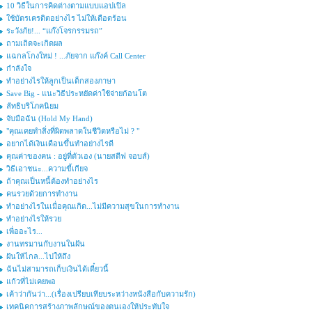
10 วิธีในการคิดต่างตามแบบแอปเปิล
ใช้บัตรเครดิตอย่างไร ไม่ให้เดือดร้อน
ระวังภัย!... “แก๊งโจรกรรมรถ”
ถามเถิดจะเกิดผล
แฉกลโกงใหม่ ! ...ภัยจาก แก๊งค์ Call Center
กำลังใจ
ทำอย่างไรให้ลูกเป็นเด็กสองภาษา
Save Big - แนะวิธีประหยัดค่าใช้จ่ายก้อนโต
ลัทธิบริโภคนิยม
จับมือฉัน (Hold My Hand)
"คุณเคยทำสิ่งที่ผิดพลาดในชีวิตหรือไม่ ? "
อยากได้เงินเดือนขึ้นทำอย่างไรดี
คุณค่าของคน : อยู่ที่ตัวเอง (นายสตีฟ จอบส์)
วิธีเอาชนะ...ความขี้เกียจ
ถ้าคุณเป็นหนี้ต้องทำอย่างไร
คนรวยด้วยการทำงาน
ทำอย่างไรในเมื่อคุณเกิด...ไม่มีความสุขในการทำงาน
ทำอย่างไรให้รวย
เพื่ออะไร...
งานทรมานกับงานในฝัน
ฝันให้ไกล...ไปให้ถึง
ฉันไม่สามารถเก็บเงินได้เดี๋ยวนี้
แก้วที่ไม่เคยพอ
เค้าว่ากันว่า...(เรื่องเปรียบเทียบระหว่างหนังสือกับความรัก)
เทคนิคการสร้างภาพลักษณ์ของตนเองให้ประทับใจ