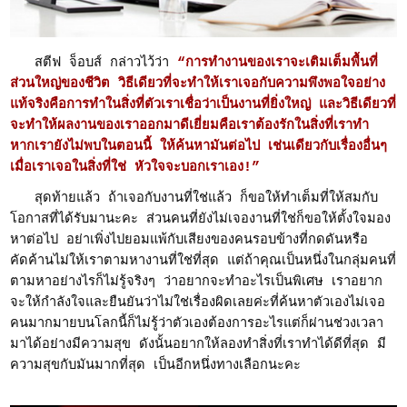
สตีฟ จ็อบส์ กล่าวไว้ว่า
“การทำงานของเราจะเติมเต็มพื้นที่
ส่วนใหญ่ของชีวิต วิธีเดียวที่จะทำให้เราเจอกับความพึงพอใจอย่าง
แท้จริงคือการทำในสิ่งที่ตัวเราเชื่อว่าเป็นงานที่ยิ่งใหญ่ และวิธีเดียวที่
จะทำให้ผลงานของเราออกมาดีเยี่ยมคือเราต้องรักในสิ่งที่เราทำ
หากเรายังไม่พบในตอนนี้ ให้ค้นหามันต่อไป เช่นเดียวกับเรื่องอื่นๆ
เมื่อเราเจอในสิ่งที่ใช่ หัวใจจะบอกเราเอง!”
สุดท้ายแล้ว ถ้าเจอกับงานที่ใช่แล้ว ก็ขอให้ทำเต็มที่ให้สมกับ
โอกาสที่ได้รับมานะคะ ส่วนคนที่ยังไม่เจองานที่ใช่ก็ขอให้ตั้งใจมอง
หาต่อไป อย่าเพิ่งไปยอมแพ้กับเสียงของคนรอบข้างที่กดดันหรือ
คัดค้านไม่ให้เราตามหางานที่ใช่ที่สุด แต่ถ้าคุณเป็นหนึ่งในกลุ่มคนที่
ตามหาอย่างไรก็ไม่รู้จริงๆ ว่าอยากจะทำอะไรเป็นพิเศษ เราอยาก
จะให้กำลังใจและยืนยันว่าไม่ใช่เรื่องผิดเลยค่ะที่ค้นหาตัวเองไม่เจอ
คนมากมายบนโลกนี้ก็ไม่รู้ว่าตัวเองต้องการอะไรแต่ก็ผ่านช่วงเวลา
มาได้อย่างมีความสุข ดังนั้นอยากให้ลองทำสิ่งที่เราทำได้ดีที่สุด มี
ความสุขกับมันมากที่สุด เป็นอีกหนึ่งทางเลือกนะคะ