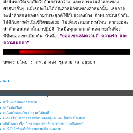
ดังนั้นขอให้เธอเปิดใจตัวเองให้กว้าง และเคารพในคำสอนของ
ศาสนาอื่นๆ แม้เธอจะไม่ได้เป็นศาสนิกชนของศาสนานั้น เธออาจ
จะนำคำสอนของเขามาประยุกต์ใช้กับตัวเองบ้าง ถ้าพบว่ามันเข้ากัน
ได้ดีกับการดำเนินชีวิตของเธอ ไม่เห็นจะแปลกตรงไหน หากเธอจะ
นำคำสอนเหล่านั้นมาปฏิบัติ ในเมื่อทุกศาสนาล้วนหมายมั่นที่จะ
พิชิตยอดเขาเดียวกัน นั่นคือ
“ยอดเขาแห่งความดี ความรัก และ
ความเมตตา”
บทความโดย : ดร.อาจอง ชุมสาย ณ อยุธยา
« Back
รวมแนะนำบทความดีๆ
ทำไมผมถึงต้องกราบยาม
ครูกับนักเรียน
10 ไอเดียออมเงินง่ายๆ แต่ได้ผลดี
จะดีแค่ไหนที่เรารู้ว่า ยังมีคนที่คอยดูแล และเป็นที่พึ่งได้เสมอ
คลิปโฆษณาซึ้งๆ "เพราะอนาคตเด็กควรค่าแก่การเสียสละ"
10 นิสัยดีๆที่จะทำให้เรากลายเป็นคนฉลาด