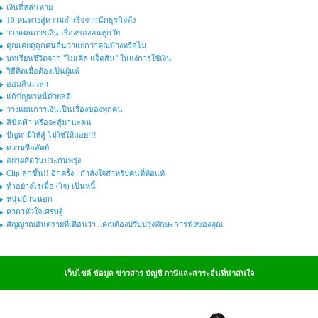
เงินที่หล่นหาย
10 หนทางสู่ความสำเร็จจากนักธุรกิจดัง
วางแผนการเงิน เรื่องของคนทุกวัย
คุณเคยดูถูกคนอื่นว่าแย่กว่าคุณบ้างหรือไม่
บทเรียนชีวิตจาก "ไมเคิล แจ็คสัน" ในแง่การใช้เงิน
วิธีคิดเมื่อต้องเป็นผู้แพ้
ออมสินเวลา
แก้ปัญหาหนี้ด้วยสติ
วางแผนการเงินเป็นเรื่องของทุกคน
ลิขิตฟ้า หรือจะสู้มานะตน
ปัญหามีให้สู้ ไม่ใช่ให้ถอย!!!
ความซื่อสัตย์
อย่าผลัดวันประกันพรุ่ง
Clip ลุกขึ้น!! อีกครั้ง...กำลังใจสำหรับคนที่ท้อแท้
ทำอย่างไรเมื่อ (ใจ) เป็นหนี้
หนุ่มบ้านนอก
คาถาหัวใจเศรษฐี
สัญญาณอันตรายที่เตือนว่า...คุณต้องปรับปรุงทักษะการฟังของคุณ
เว็บไซต์ ข้อมูล ข่าวสาร บัญชี ภาษีและสาระอื่นที่น่าสนใจ