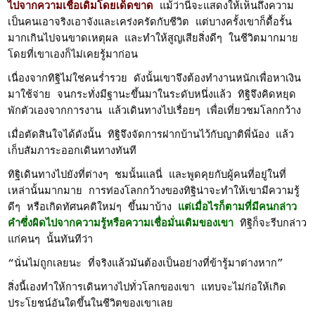
ไปจากความเชื่อเดิมโดยเด็ดขาด
แม้ว่านี่จะแสดงให้เห็นถึงความ
เป็นคนเอาจริงเอาจังและเคร่งครัดกับชีวิต แต่บางครั้งเขาก็ดื้อรั้น
มากเกินไปจนขาดเหตุผล และทำให้สูญเสียสิ่งดีๆ ในชีวิตมากมาย
โดยที่เขาเองก็ไม่เคยรู้มาก่อน
เนื่องจากทิฐิไม่ใช่คนร่ำรวย ดังนั้นเขาจึงต้องทำงานหนักเพื่อหาเงิน
มาใช้จ่าย จนกระทั่งมีฐานะขึ้นมาในระดับหนึ่งแล้ว ทิฐิจึงคิดหยุด
พักตัวเองจากการงาน แล้วเดินทางไปเรื่อยๆ เพื่อเที่ยวชมโลกกว้าง
เมื่อตัดสินใจได้ดังนั้น ทิฐิจึงจัดการฝากบ้านไว้กับญาติพี่น้อง แล้ว
เก็บสัมภาระออกเดินทางทันที
ทิฐิเดินทางไปยังที่ต่างๆ ชมนั้นแลนี่ และพูดคุยกับผู้คนที่อยู่ในที่
เหล่านั้นมากมาย การท่องโลกกว้างของทิฐิน่าจะทำให้เขามีความรู้
ดีๆ หรือเกิดทัศนคติใหม่ๆ ขึ้นมาบ้าง
แต่เมื่อไรก็ตามที่มีคนกล่าว
คำซึ่งผิดไปจากความรู้หรือความเชื่อมั่นเดิมของเขา
ทิฐิก็จะรีบกล่าว
แก่คนๆ นั้นทันทีว่า
“นั่นไม่ถูกเลยนะ ที่จริงแล้วมันต้องเป็นอย่างที่ข้ารู้มาต่างหาก”
สิ่งนี้เองทำให้การเดินทางไปทั่วโลกของเขา แทบจะไม่ก่อให้เกิด
ประโยชน์อันใดขึ้นในชีวิตของเขาเลย