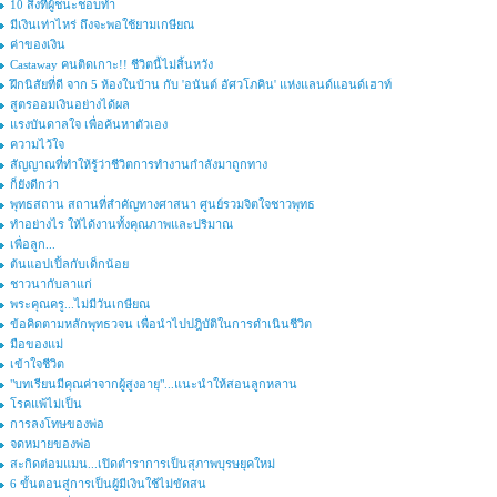
10 สิ่งที่ผู้ชนะชอบทำ
มีเงินเท่าไหร่ ถึงจะพอใช้ยามเกษียณ
ค่าของเงิน
Castaway คนติดเกาะ!! ชีวิตนี้ไม่สิ้นหวัง
ฝึกนิสัยที่ดี จาก 5 ห้องในบ้าน กับ 'อนันต์ อัศวโภคิน' แห่งแลนด์แอนด์เฮาท์
สูตรออมเงินอย่างได้ผล
แรงบันดาลใจ เพื่อค้นหาตัวเอง
ความไว้ใจ
สัญญาณที่ทำให้รู้ว่าชีวิตการทำงานกำลังมาถูกทาง
ก็ยังดีกว่า
พุทธสถาน สถานที่สำคัญทางศาสนา ศูนย์รวมจิตใจชาวพุทธ
ทำอย่างไร ให้ได้งานทั้งคุณภาพและปริมาณ
เพื่อลูก...
ต้นแอปเปิ้ลกับเด็กน้อย
ชาวนากับลาแก่
พระคุณครู...ไม่มีวันเกษียณ
ข้อคิดตามหลักพุทธวจน เพื่อนำไปปฎิบัติในการดำเนินชีวิต
มือของแม่
เข้าใจชีวิต
"บทเรียนมีคุณค่าจากผู้สูงอายุ"...แนะนำให้สอนลูกหลาน
โรคแพ้ไม่เป็น
การลงโทษของพ่อ
จดหมายของพ่อ
สะกิดต่อมแมน...เปิดตำราการเป็นสุภาพบุรษยุคใหม่
6 ขั้นตอนสู่การเป็นผู้มีเงินใช้ไม่ขัดสน