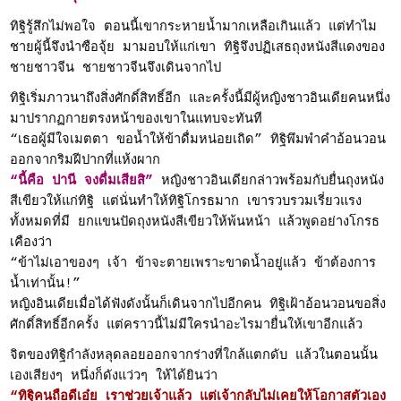
ทิฐิรู้สึกไม่พอใจ ตอนนี้เขากระหายน้ำมากเหลือเกินแล้ว แต่ทำไม
ชายผู้นี้จึงนำซือจุ้ย มามอบให้แก่เขา ทิฐิจึงปฏิเสธถุงหนังสีแดงของ
ชายชาวจีน ชายชาวจีนจึงเดินจากไป
ทิฐิเริ่มภาวนาถึงสิ่งศักดิ์สิทธิ์อีก และครั้งนี้มีผู้หญิงชาวอินเดียคนหนึ่ง
มาปรากฏกายตรงหน้าของเขาในแทบจะทันที
“เธอผู้มีใจเมตตา ขอน้ำให้ข้าดื่มหน่อยเถิด” ทิฐิพึมพำคำอ้อนวอน
ออกจากริมฝีปากที่แห้งผาก
“นี้คือ ปานี จงดื่มเสียสิ”
หญิงชาวอินเดียกล่าวพร้อมกับยื่นถุงหนัง
สีเขียวให้แก่ทิฐิ แต่นั่นทำให้ทิฐิโกรธมาก เขารวบรวมเรี่ยวแรง
ทั้งหมดที่มี ยกแขนปัดถุงหนังสีเขียวให้พ้นหน้า แล้วพูดอย่างโกรธ
เคืองว่า
“ข้าไม่เอาของๆ เจ้า ข้าจะตายเพราะขาดน้ำอยู่แล้ว ข้าต้องการ
น้ำเท่านั้น!”
หญิงอินเดียเมื่อได้ฟังดังนั้นก็เดินจากไปอีกคน ทิฐิเฝ้าอ้อนวอนขอสิ่ง
ศักดิ์สิทธิ์อีกครั้ง แต่คราวนี้ไม่มีใครนำอะไรมายื่นให้เขาอีกแล้ว
จิตของทิฐิกำลังหลุดลอยออกจากร่างที่ใกล้แตกดับ แล้วในตอนนั้น
เองเสียงๆ หนึ่งก็ดังแว่วๆ ให้ได้ยินว่า
“ทิฐิคนถือดีเอ๋ย เราช่วยเจ้าแล้ว แต่เจ้ากลับไม่เคยให้โอกาสตัวเอง