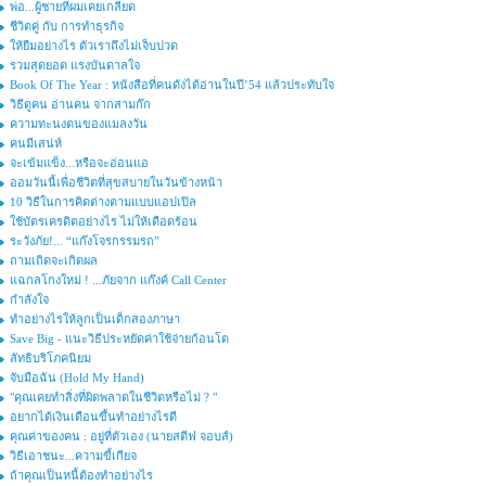
พ่อ...ผู้ชายที่ผมเคยเกลียด
ชีวิตคู่ กับ การทำธุรกิจ
ให้ยืมอย่างไร ตัวเราถึงไม่เจ็บปวด
รวมสุดยอด แรงบันดาลใจ
Book Of The Year : หนังสือที่คนดังได้อ่านในปี’54 แล้วประทับใจ
วิธีดูคน อ่านคน จากสามก๊ก
ความทะนงตนของแมลงวัน
คนมีเสน่ห์
จะเข้มแข็ง...หรือจะอ่อนแอ
ออมวันนี้เพื่อชีวิตที่สุขสบายในวันข้างหน้า
10 วิธีในการคิดต่างตามแบบแอปเปิล
ใช้บัตรเครดิตอย่างไร ไม่ให้เดือดร้อน
ระวังภัย!... “แก๊งโจรกรรมรถ”
ถามเถิดจะเกิดผล
แฉกลโกงใหม่ ! ...ภัยจาก แก๊งค์ Call Center
กำลังใจ
ทำอย่างไรให้ลูกเป็นเด็กสองภาษา
Save Big - แนะวิธีประหยัดค่าใช้จ่ายก้อนโต
ลัทธิบริโภคนิยม
จับมือฉัน (Hold My Hand)
"คุณเคยทำสิ่งที่ผิดพลาดในชีวิตหรือไม่ ? "
อยากได้เงินเดือนขึ้นทำอย่างไรดี
คุณค่าของคน : อยู่ที่ตัวเอง (นายสตีฟ จอบส์)
วิธีเอาชนะ...ความขี้เกียจ
ถ้าคุณเป็นหนี้ต้องทำอย่างไร