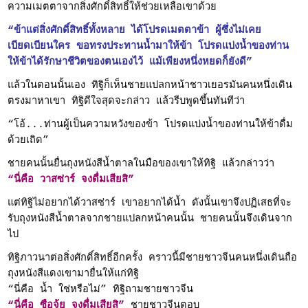
ความเมตตาจากสิ่งศักดิ์สิทธิ์ให้ช่วยเหลือเขาด้วย
“ข้าแต่สิ่งศักดิ์สิทธิ์ทั้งหลาย ได้โปรดเมตตาข้า ผู้ซึ่งไม่เคย
เบียดเบียนใคร ขอทรงประทานน้ำมาให้ข้า โปรดแบ่งน้ำของท่าน
ให้ข้าได้รักษาชีวิตของตนเองไว้ แม้เพียงหนึ่งหยดก็ยังดี”
แล้วในตอนนั้นเอง ทิฐิก็เห็นชายแปลกหน้าชาวเยอรมันคนหนึ่งเดิน
ตรงมาหาเขา ทิฐิดีใจสุดจะกล่าว แล้วรีบพูดขึ้นทันทีว่า
“โอ้...ท่านผู้เป็นความหวังของข้า โปรดแบ่งน้ำของท่านให้ข้าดื่ม
ด้วยเถิด”
ชายคนนั้นยื่นถุงหนังสีน้ำตาลในมือของเขาให้ทิฐิ แล้วกล่าวว่า
“นี่คือ วาสซ่าร์ จงดื่มเสียสิ”
แต่ทิฐิไม่อยากได้วาสซ่าร์ เขาอยากได้น้ำ ดังนั้นเขาจึงปฏิเสธที่จะ
รับถุงหนังสีน้ำตาลจากชายแปลกหน้าคนนั้น ชายคนนั้นจึงเดินจาก
ไป
ทิฐิภาวนาต่อสิ่งศักดิ์สิทธิ์อีกครั้ง คราวนี้มีชายชาวจีนคนหนึ่งเดินถือ
ถุงหนังสีแดงเขามายื่นให้แก่ทิฐิ
“นี่คือ น้ำ ใช่หรือไม่” ทิฐิถามชายชาวจีน
“นี่คือ ซือจุ้ย จงดื่มเสียสิ”
ชายชาวจีนตอบ