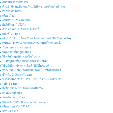
คนรวยด้วยการทำงาน
ทำอย่างไรในเมื่อคุณเกิด...ไม่มีความสุขในการทำงาน
ทำอย่างไรให้รวย
เพื่ออะไร...
งานทรมานกับงานในฝัน
ฝันให้ไกล...ไปให้ถึง
ฉันไม่สามารถเก็บเงินได้เดี๋ยวนี้
แก้วที่ไม่เคยพอ
เค้าว่ากันว่า...(เรื่องเปรียบเทียบระหว่างหนังสือกับความรัก)
เทคนิคการสร้างภาพลักษณ์ของตนเองให้ประทับใจ
ใบลาออกจากความทุกข์
พฤติกรรมที่นำสู่ความสุข
วิธีพลิกวิกฤตให้กลายเป็นโอกาส
10 คำพูดดีๆที่ลูกอยากได้ยินจากพ่อแม่
วิธีปฎิบัติหกประการเพื่อทำให้ผู้อื่นชอบท่าน
ทำยังไงดี เมื่อเงินออมไม่มี เงินที่เป็นหนี้ก็ยังไม่หมด
ชีวิตนี้...ยังมีทิศตะวันออก
"เราควรเอาใจใส่ในงาน...แต่ไม่นำงานมาใส่ในใจ"
" เด็กขี้ขโมย"
สิ่งที่เรามักจะนึกเสียใจก่อนเสียชีวิต
การเงินกับผู้หญิง
พ่อครับ...ผมขอโทษ
พ่อแห่งศตวรรษ (Father of the century)
เลี้ยงลูกอย่างไร ให้ได้ดี
นิทานของพ่อ