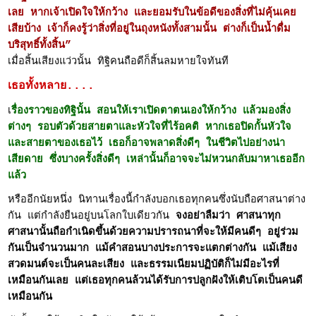
เลย หากเจ้าเปิดใจให้กว้าง และยอมรับในข้อดีของสิ่งที่ไม่คุ้นเคย
เสียบ้าง เจ้าก็คงรู้ว่าสิ่งที่อยู่ในถุงหนังทั้งสามนั้น ต่างก็เป็นน้ำดื่ม
บริสุทธิ์ทั้งสิ้น”
เมื่อสิ้นเสียงแว่วนั้น ทิฐิคนถือดีก็สิ้นลมหายใจทันที
เธอทั้งหลาย....
เ
รื่องราวของทิฐินั้น สอนให้เราเปิดตาตนเองให้กว้าง แล้วมองสิ่ง
ต่างๆ รอบตัวด้วยสายตาและหัวใจที่ไร้อคติ หากเธอปิดกั้นหัวใจ
และสายตาของเธอไว้ เธอก็อาจพลาดสิ่งดีๆ ในชีวิตไปอย่างน่า
เสียดาย ซึ่งบางครั้งสิ่งดีๆ เหล่านั้นก็อาจจะไม่หวนกลับมาหาเธออีก
แล้ว
หรืออีกนัยหนึ่ง นิทานเรื่องนี้กำลังบอกเธอทุกคนซึ่งนับถือศาสนาต่าง
กัน แต่กำลังยืนอยู่บนโลกใบเดียวกัน
จงอย่าลืมว่า ศาสนาทุก
ศาสนานั้นถือกำเนิดขึ้นด้วยความปรารถนาที่จะให้มีคนดีๆ อยู่ร่วม
กันเป็นจำนวนมาก แม้คำสอนบางประการจะแตกต่างกัน แม้เสียง
สวดมนต์จะเป็นคนละเสียง และธรรมเนียมปฏิบัติก็ไม่มีอะไรที่
เหมือนกันเลย แต่เธอทุกคนล้วนได้รับการปลูกฝังให้เติบโตเป็นคนดี
เหมือนกัน