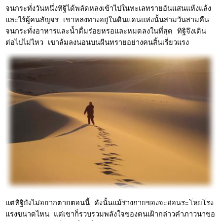
จนกระทั่งวันหนึ่งทิฐิได้พลัดหลงเข้าไปในทะเลทรายอันแสนแห้งแล้ง
และไร้ผู้คนสัญจร เขาหลงทางอยู่ในดินแดนแห่งนั้นสามวันสามคืน
จนกระทั่งอาหารและน้ำดื่มร่อยหรอและหมดลงในที่สุด ทิฐิจึงเดิน
ต่อไปไม่ไหว เขาล้มลงนอนบนผืนทรายอย่างคนสิ้นเรี่ยวแรง
แต่ทิฐิยังไม่อยากตายตอนนี้ ดังนั้นแม้ร่างกายของจะอ่อนระโหยโรง
แรงขนาดไหน แต่เขาก็รวบรวมพลังใจของตนเฝ้ากล่าวคำภาวนาขอ