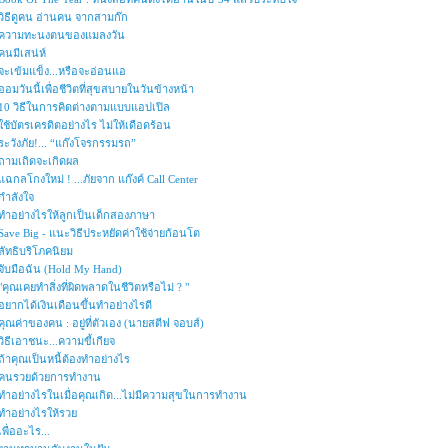
วิธีดูคน อ่านคน จากสามก๊ก
ความทะนงตนของแมลงวัน
คนมีเสน่ห์
จะเข้มแข็ง...หรือจะอ่อนแอ
ออมวันนี้เพื่อชีวิตที่สุขสบายในวันข้างหน้า
10 วิธีในการคิดต่างตามแบบแอปเปิล
ใช้บัตรเครดิตอย่างไร ไม่ให้เดือดร้อน
ระวังภัย!... “แก๊งโจรกรรมรถ”
ถามเถิดจะเกิดผล
แฉกลโกงใหม่ ! ...ภัยจาก แก๊งค์ Call Center
กำลังใจ
ทำอย่างไรให้ลูกเป็นเด็กสองภาษา
Save Big - แนะวิธีประหยัดค่าใช้จ่ายก้อนโต
ลัทธิบริโภคนิยม
จับมือฉัน (Hold My Hand)
"คุณเคยทำสิ่งที่ผิดพลาดในชีวิตหรือไม่ ? "
อยากได้เงินเดือนขึ้นทำอย่างไรดี
คุณค่าของคน : อยู่ที่ตัวเอง (นายสตีฟ จอบส์)
วิธีเอาชนะ...ความขี้เกียจ
ถ้าคุณเป็นหนี้ต้องทำอย่างไร
คนรวยด้วยการทำงาน
ทำอย่างไรในเมื่อคุณเกิด...ไม่มีความสุขในการทำงาน
ทำอย่างไรให้รวย
เพื่ออะไร...