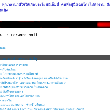
ทุกเวลานาทีใช้ให้เกิดประโยชน์เต็มที่ คนที่อยู่นิ่งเฉยโดยไม่ทำงาน 
้นเชิง
ี่มา : Forward Mail
 Back
รวมแนะนำบทความดีๆ
ทำไมผมถึงต้องกราบยาม
ครูกับนักเรียน
10 ไอเดียออมเงินง่ายๆ แต่ได้ผลดี
จะดีแค่ไหนที่เรารู้ว่า ยังมีคนที่คอยดูแล และเป็นที่พึ่งได้เสมอ
คลิปโฆษณาซึ้งๆ "เพราะอนาคตเด็กควรค่าแก่การเสียสละ"
10 นิสัยดีๆที่จะทำให้เรากลายเป็นคนฉลาด
10 สิ่งที่ผู้ชนะชอบทำ
มีเงินเท่าไหร่ ถึงจะพอใช้ยามเกษียณ
ค่าของเงิน
Castaway คนติดเกาะ!! ชีวิตนี้ไม่สิ้นหวัง
ฝึกนิสัยที่ดี จาก 5 ห้องในบ้าน กับ 'อนันต์ อัศวโภคิน' แห่งแลนด์แอนด์เฮาท์