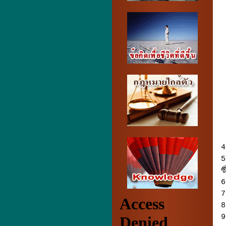
4
5
ซ
6
7
8
9