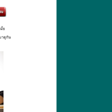
ั้ย
าดูกัน