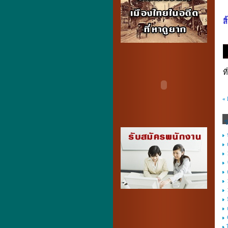
สิ
ท
«