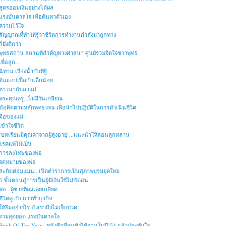
สูตรออมเงินอย่างได้ผล
แรงบันดาลใจ เพื่อค้นหาตัวเอง
ความไว้ใจ
สัญญาณที่ทำให้รู้ว่าชีวิตการทำงานกำลังมาถูกทาง
ก็ยังดีกว่า
พุทธสถาน สถานที่สำคัญทางศาสนา ศูนย์รวมจิตใจชาวพุทธ
เพื่อลูก...
นิทาน เรื่องน้ำกับทิฐิ
ต้นแอปเปิ้ลกับเด็กน้อย
ชาวนากับลาแก่
พระคุณครู...ไม่มีวันเกษียณ
ข้อคิดตามหลักพุทธวจน เพื่อนำไปปฎิบัติในการดำเนินชีวิต
มือของแม่
เข้าใจชีวิต
"บทเรียนมีคุณค่าจากผู้สูงอายุ"...แนะนำให้สอนลูกหลาน
โรคแพ้ไม่เป็น
การลงโทษของพ่อ
จดหมายของพ่อ
สะกิดต่อมแมน...เปิดตำราการเป็นสุภาพบุรษยุคใหม่
6 ขั้นตอนสู่การเป็นผู้มีเงินใช้ไม่ขัดสน
พ่อ...ผู้ชายที่ผมเคยเกลียด
ชีวิตคู่ กับ การทำธุรกิจ
ให้ยืมอย่างไร ตัวเราถึงไม่เจ็บปวด
รวมสุดยอด แรงบันดาลใจ
Book Of The Year : หนังสือที่คนดังได้อ่านในปี’54 แล้วประทับใจ