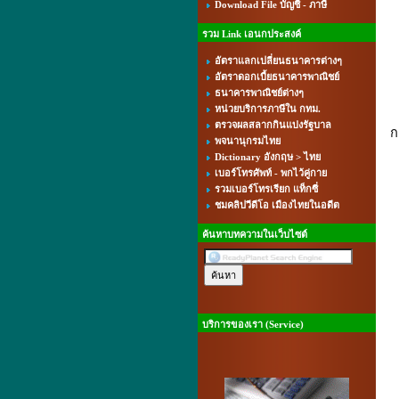
Download File บัญชี - ภาษี
รวม Link เอนกประสงค์
อัตราแลกเปลี่ยนธนาคารต่างๆ
อัตราดอกเบี้ยธนาคารพาณิชย์
ธนาคารพาณิชย์ต่างๆ
ค
หน่วยบริการภาษีใน กทม.
ตรวจผลสลากกินแบ่งรัฐบาล
ก
พจนานุกรมไทย
Dictionary อังกฤษ > ไทย
เบอร์โทรศัพท์ - พกไว้คู่กาย
รวมเบอร์โทรเรียก แท็กซี่
ชมคลิปวีดีโอ เมืองไทยในอดีต
ค้นหาบทความในเว็บไซต์
บริการของเรา (Service)