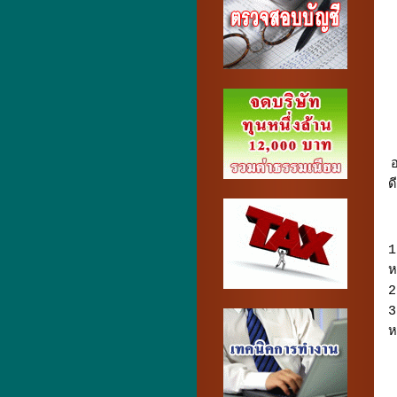
อ
ด
1
ห
2
3
ห