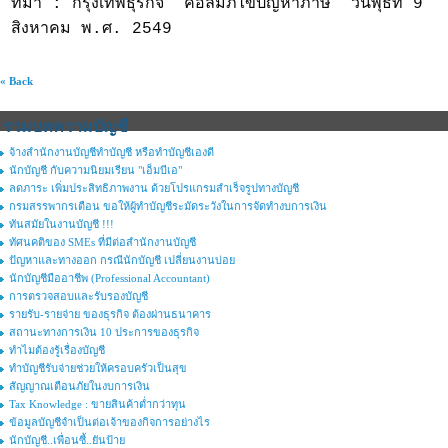
ที่มา : กรุงเทพธุรกิจ คอลัมภ์ไขปัญหาภาษี วันพุธที่ 9
สิงหาคม พ.ศ. 2549
« Back
รวมบทความบัญชี
จ้างสำนักงานบัญชีทำบัญชี หรือทำบัญชีเองดี
นักบัญชี กับความนิยมเรียน "เอ็มบีเอ"
ลดภาระ เพิ่มประสิทธิภาพงาน ด้วยโปรแกรมสำเร็จรูปทางบัญชี
กรมสรรพากรเตือน ขอให้ผู้ทำบัญชีระมัดระวังในการจัดทำงบการเงิน
ทันสมัยในงานบัญชี !!!
ทัศนคติของ SMEs ที่มีต่อสำนักงานบัญชี
ปัญหาและทางออก กรณีนักบัญชี เปลี่ยนงานบ่อย
นักบัญชีมืออาชีพ (Professional Accountant)
การตรวจสอบและรับรองบัญชี
รายรับ-รายจ่าย ของธุรกิจ ต้องผ่านธนาคาร
สถานะทางการเงิน 10 ประการของธุรกิจ
ทำไมต้องรู้เรื่องบัญชี
ทำบัญชีรับจ่ายช่วยให้ครอบครัวเป็นสุข
สัญญาณเตือนภัยในงบการเงิน
Tax Knowledge : ขายสินค้าต่ำกว่าทุน
ข้อมูลบัญชีจำเป็นต่อเจ้าของกิจการอย่างไร
นักบัญชี..เพื่อนซี้..ยันป้าย