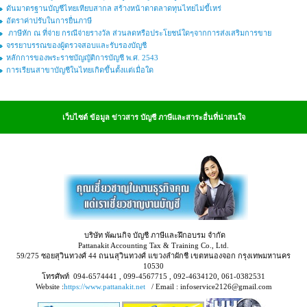
ดันมาตรฐานบัญชีไทยเทียบสากล สร้างหน้าตาตลาดทุนไทยไม่ขี้เหร่
อัตราค่าปรับในการยื่นภาษี
ภาษีหัก ณ ที่จ่าย กรณีจ่ายรางวัล ส่วนลดหรือประโยชน์ใดๆจากการส่งเสริมการขาย
จรรยาบรรณของผู้ตรวจสอบและรับรองบัญชี
หลักการของพระราชบัญญัติการบัญชี พ.ศ. 2543
การเรียนสาขาบัญชีในไทยเกิดขึ้นตั้งแต่เมื่อใด
เว็บไซต์ ข้อมูล ข่าวสาร บัญชี ภาษีและสาระอื่นที่น่าสนใจ
บริษัท พัฒนกิจ บัญชี ภาษีและฝึกอบรม จำกัด
Pattanakit Accounting Tax & Training Co., Ltd.
59/275 ซอยสุวินทวงศ์ 44 ถนนสุวินทวงศ์ แขวงลำผักชี เขตหนองจอก กรุงเทพมหานคร
10530
โทรศัพท์ 094-6574441 , 099-4567715 , 092-4634120, 061-0382531
Website :
https://www.pattanakit.net
/ Email : infoservice2126@gmail.com