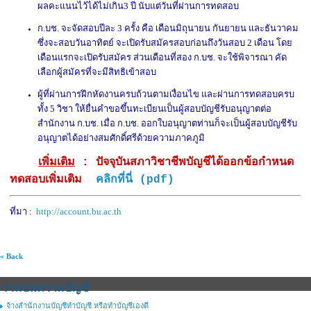
ผลคะแนนไว้ได้ไม่เกิน3 ปี นับแต่วันที่ผ่านการทดสอบ
ก.บช. จะจัดสอบปีละ 3 ครั้ง คือ เดือนมิถุนายน กันยายน และธันวาคม
ซึ่งจะสอบวันอาทิตย์ จะเปิดรับสมัครสอบก่อนถึงวันสอบ 2 เดือน โดย
เดือนแรกจะเปิดรับสมัคร ส่วนเดือนที่สอง ก.บช. จะใช้พิจารณา คัด
เลือกผู้สมัครที่จะมีสิทธิเข้าสอบ
ผู้ที่ผ่านการฝึกหัดงานครบถ้วนตามเงื่อนไข และผ่านการทดสอบครบ
ทั้ง 5 วิชา ให้ยื่นคำขอขึ้นทะเบียนเป็นผู้สอบบัญชีรับอนุญาตต่อ
สำนักงาน ก.บช. เมื่อ ก.บช. ออกใบอนุญาตท่านก็จะเป็นผู้สอบบัญชีรับ
อนุญาตได้อย่างสมศักดิ์ศรีด้วยความภาคภูมิ
เพิ่มเติม
: ปัจจุบันสภาวิชาชีพบัญชีได้ออกข้อกำหนด
ทดสอบเพิ่มเติม
คลิกที่นี่ (pdf)
ที่มา :
http://account.bu.ac.th
« Back
รวมบทความบัญชี
จ้างสำนักงานบัญชีทำบัญชี หรือทำบัญชีเองดี