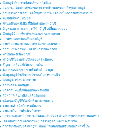
นักบัญชี กับความนิยมเรียน "เอ็มบีเอ"
ลดภาระ เพิ่มประสิทธิภาพงาน ด้วยโปรแกรมสำเร็จรูปทางบัญชี
กรมสรรพากรเตือน ขอให้ผู้ทำบัญชีระมัดระวังในการจัดทำงบการเงิน
ทันสมัยในงานบัญชี !!!
ทัศนคติของ SMEs ที่มีต่อสำนักงานบัญชี
ปัญหาและทางออก กรณีนักบัญชี เปลี่ยนงานบ่อย
นักบัญชีมืออาชีพ (Professional Accountant)
การตรวจสอบและรับรองบัญชี
รายรับ-รายจ่าย ของธุรกิจ ต้องผ่านธนาคาร
สถานะทางการเงิน 10 ประการของธุรกิจ
ทำไมต้องรู้เรื่องบัญชี
ทำบัญชีรับจ่ายช่วยให้ครอบครัวเป็นสุข
สัญญาณเตือนภัยในงบการเงิน
Tax Knowledge : ขายสินค้าต่ำกว่าทุน
ข้อมูลบัญชีจำเป็นต่อเจ้าของกิจการอย่างไร
นักบัญชี..เพื่อนซี้..ยันป้าย
อาชีพอิสระนักบัญชี
มูลค่าต้นทุนที่เหลืออยู่ของทรัพย์สิน
ผู้มีหน้าที่เสียภาษีเงินได้นิติบุคคล
ชนิดของบัญชีที่ต้องจัดทำตามกฎหมาย
รายจ่ายค่าสวัสดิการพนักงาน
รายจ่ายในการดำเนินกิจการ
การวางแผนภาษี เงินประกันและเงินมัดจำ สำหรับกิจการรับเหมาก่อสร้าง
เตือนผู้ทำบัญชี แจ้งการพัฒนาความรู้ต่อเนื่องทางวิชาชีพ
สภาวิชาชีพบัญชีค้านกฎหมายหุ้น ให้ผู้สอบบัญชีจับผิดผู้บริหารขี้โกง